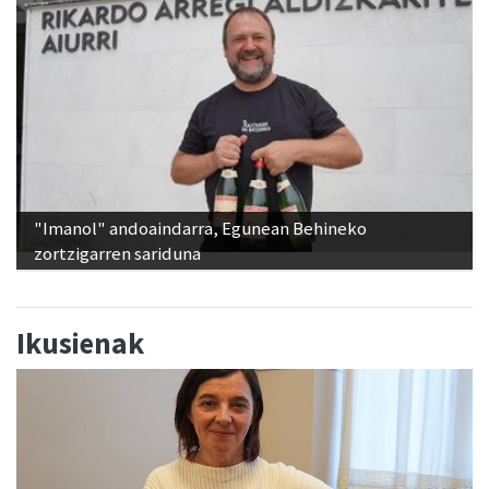
"Imanol" andoaindarra, Egunean Behineko
zortzigarren sariduna
Ikusienak