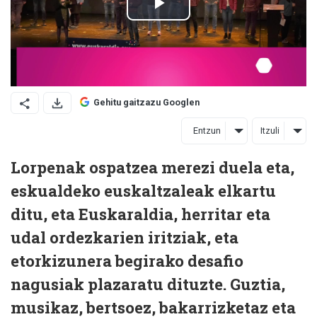
Gehitu gaitzazu Googlen
Entzun
Itzuli
Lorpenak ospatzea merezi duela eta,
eskualdeko euskaltzaleak elkartu
ditu, eta Euskaraldia, herritar eta
udal ordezkarien iritziak, eta
etorkizunera begirako desafio
nagusiak plazaratu dituzte. Guztia,
musikaz, bertsoez, bakarrizketaz eta