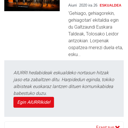
Aiurri
2020 ira 26
ESKUALDEA
'Gehiago, gehiagorekin,
gehiagotan' ekitaldia egin
du Galtzaundi Euskara
Taldeak, Tolosako Leidor
antzokian. Lorpenak
ospatzea merezi duela eta,
esku…
AIURRI hedabideak eskualdeko nortasun hitzak
jaso eta zabaltzen ditu. Harpidedun eginda, tokiko
albisteak euskaraz lantzen dituen komunikabidea
babestuko duzu.
Egin AIURRIkide!
Erantzun