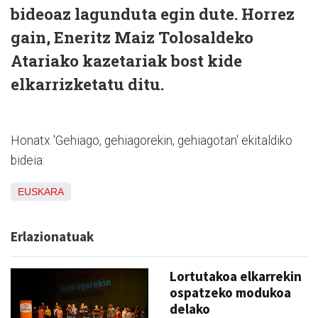
bideoaz lagunduta egin dute. Horrez
gain, Eneritz Maiz Tolosaldeko
Atariako kazetariak bost kide
elkarrizketatu ditu.
Honatx 'Gehiago, gehiagorekin, gehiagotan' ekitaldiko
bideia:
EUSKARA
Erlazionatuak
Lortutakoa elkarrekin
ospatzeko modukoa
delako