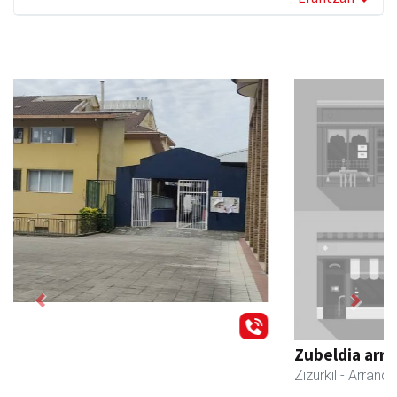
Previous
Next
Zubeldia arrain eta mariskoa
Zizurkil
- Arrandegiak