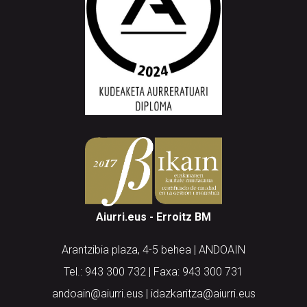
Aiurri.eus - Erroitz BM
Arantzibia plaza, 4-5 behea | ANDOAIN
Tel.: 943 300 732 | Faxa: 943 300 731
andoain@aiurri.eus | idazkaritza@aiurri.eus