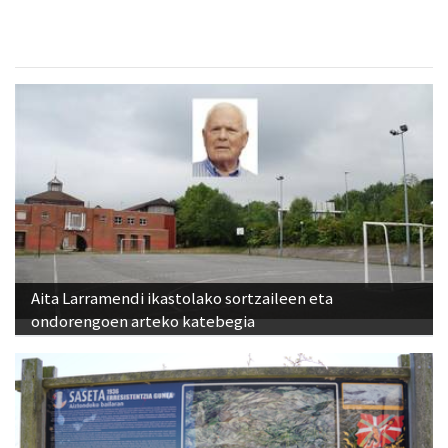
Aita Larramendi ikastolako sortzaileen eta
ondorengoen arteko katebegia