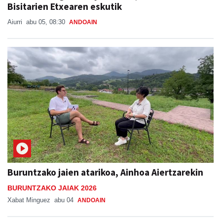
Bisitarien Etxearen eskutik
Aiurri
abu 05, 08:30
ANDOAIN
Buruntzako jaien atarikoa, Ainhoa Aiertzarekin
BURUNTZAKO JAIAK 2026
Xabat Minguez
abu 04
ANDOAIN