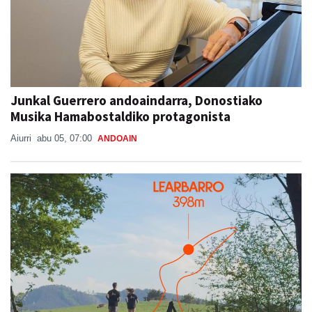
Junkal Guerrero andoaindarra, Donostiako
Musika Hamabostaldiko protagonista
Aiurri
abu 05, 07:00
ANDOAIN