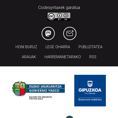
Codesyntaxek garatua
HONI BURUZ
LEGE OHARRA
PUBLIZITATEA
ARAUAK
HARREMANETARAKO
RSS