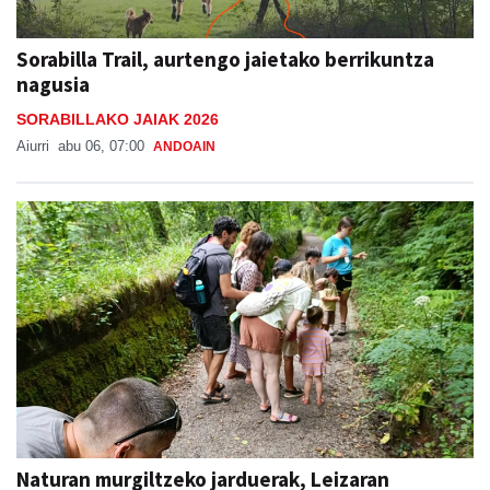
Sorabilla Trail, aurtengo jaietako berrikuntza
nagusia
SORABILLAKO JAIAK 2026
Aiurri
abu 06, 07:00
ANDOAIN
Naturan murgiltzeko jarduerak, Leizaran