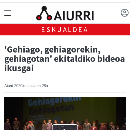
ESKUALDEA
'Gehiago, gehiagorekin,
gehiagotan' ekitaldiko bideoa
ikusgai
Aiurri
2020ko irailaren 28a