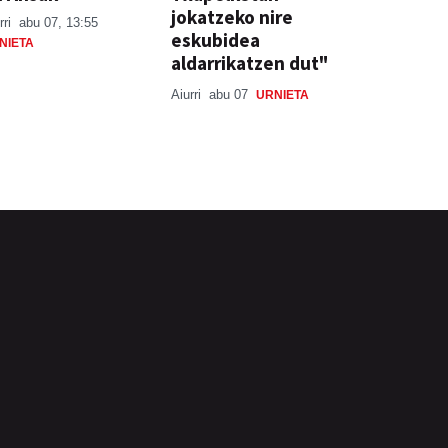
jokatzeko nire
rri
abu 07, 13:55
eskubidea
NIETA
aldarrikatzen dut"
Aiurri
abu 07
URNIETA