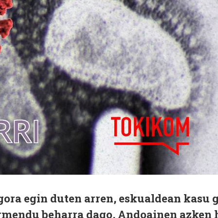
gora egin duten arren, eskualdean kasu 
rmendu beharra dago, Andoainen azken h