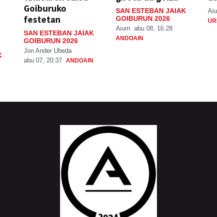
Goiburuko
SAN ESTEBAN JAIAK
Aiu
festetan
GOIBURUN 2026
UR
Aiurri
abu 08, 16:28
SAN ESTEBAN JAIAK
ANDOAIN
GOIBURUN 2026
Jon Ander Ubeda
K
abu 07, 20:37
ANDOAIN