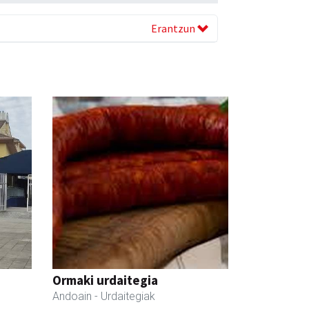
Erantzun
Ormaki urdaitegia
Andoain
- Urdaitegiak