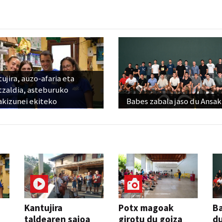
ujira, auzo-afaria eta
tzaldia, asteburuko
akizunei ekiteko
Babes zabala jaso du Ansak
Kantujira
Potx magoak
Ba
taldearen saioa
girotu du goiza
d