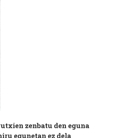
gutxien zenbatu den eguna
iru egunetan ez dela