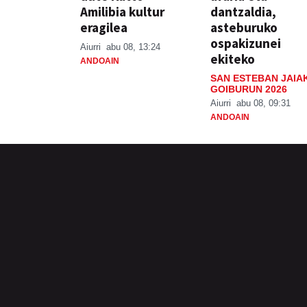
Amilibia kultur
dantzaldia,
eragilea
asteburuko
ospakizunei
Aiurri
abu 08, 13:24
ekiteko
ANDOAIN
SAN ESTEBAN JAIA
GOIBURUN 2026
Aiurri
abu 08, 09:31
ANDOAIN