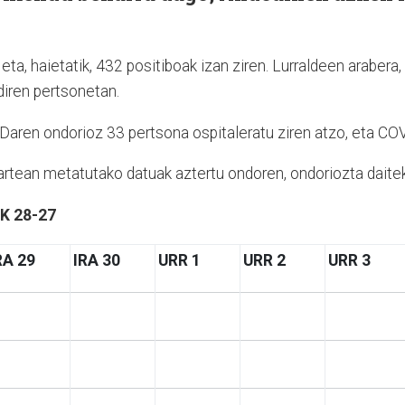
eta, haietatik, 432 positiboak izan ziren. Lurraldeen araber
diren pertsonetan.
Daren ondorioz 33 pertsona ospitaleratu ziren atzo, eta C
itartean metatutako datuak aztertu ondoren, ondoriozta daite
K 28-27
RA 29
IRA 30
URR 1
URR 2
URR 3