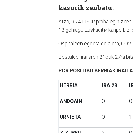
kasurik zenbatu.
Atzo, 9.741 PCR proba egin ziren, 
13 gehiago Euskaditik kanpo bizi 
Ospitaleen egoera dela eta, COVI
Bestalde, irailaren 21etik 27ra b
PCR POSITIBO BERRIAK IRAILA
HERRIA
IRA 28
I
ANDOAIN
0
0
URNIETA
0
1
ZIZURKIL
2
0