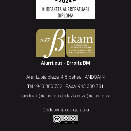
Aiurri.eus - Erroitz BM
Arantzibia plaza, 4-5 behea | ANDOAIN
Tel.: 943 300 732 | Faxa: 943 300 731
andoain@aiurri.eus | idazkaritza@aiurri.eus
Codesyntaxek garatua