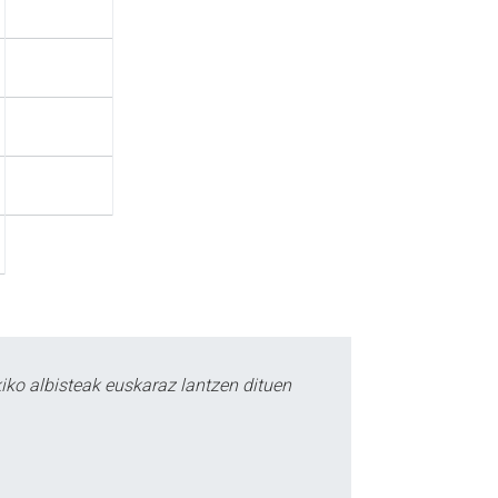
iko albisteak euskaraz lantzen dituen