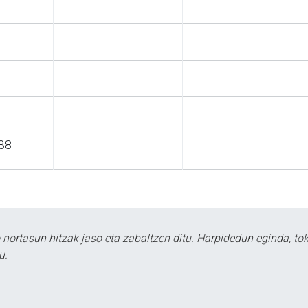
38
ortasun hitzak jaso eta zabaltzen ditu. Harpidedun eginda, tok
u.