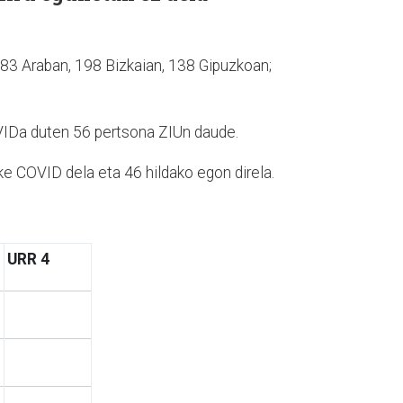
a, 83 Araban, 198 Bizkaian, 138 Gipuzkoan;
OVIDa duten 56 pertsona ZIUn daude.
ke COVID dela eta 46 hildako egon direla.
URR 4