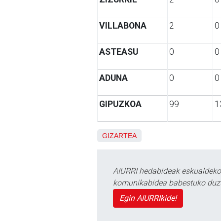
VILLABONA
2
0
ASTEASU
0
0
ADUNA
0
0
GIPUZKOA
99
1
GIZARTEA
AIURRI hedabideak eskualdeko n
komunikabidea babestuko duz
Egin AIURRIkide!