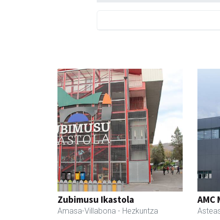
Zubimusu Ikastola
AMC 
Amasa-Villabona
- Hezkuntza
Astea