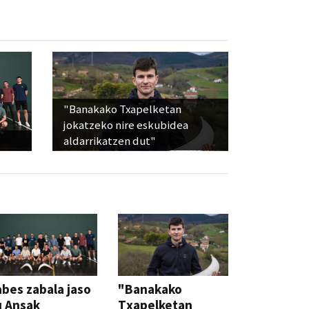
"Banakako Txapelketan
jokatzeko nire eskubidea
aldarrikatzen dut"
bes zabala jaso
"Banakako
u Ansak
Txapelketan