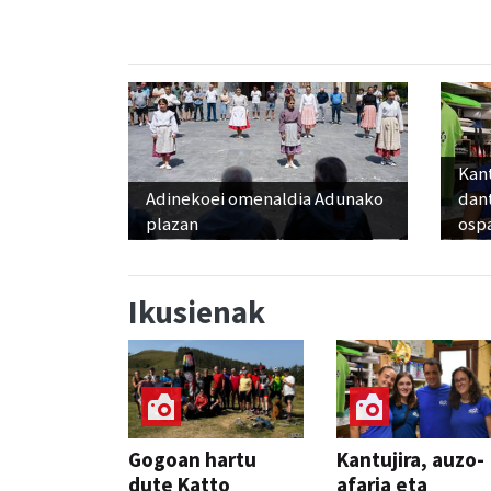
Kant
Adinekoei omenaldia Adunako
dan
plazan
osp
Ikusienak
Gogoan hartu
Kantujira, auzo-
dute Katto
afaria eta