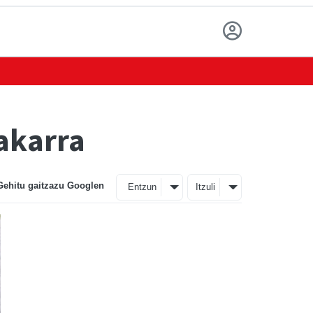
akarra
Gehitu gaitzazu Googlen
Entzun
Itzuli