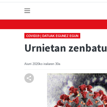
COVID19 | DATUAK EGUNEZ EGUN
Urnietan zenbatu
Aiurri
2020ko irailaren 30a