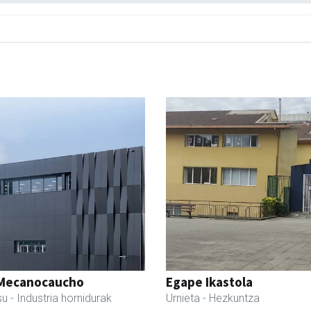
Mecanocaucho
Egape Ikastola
su
- Industria hornidurak
Urnieta
- Hezkuntza