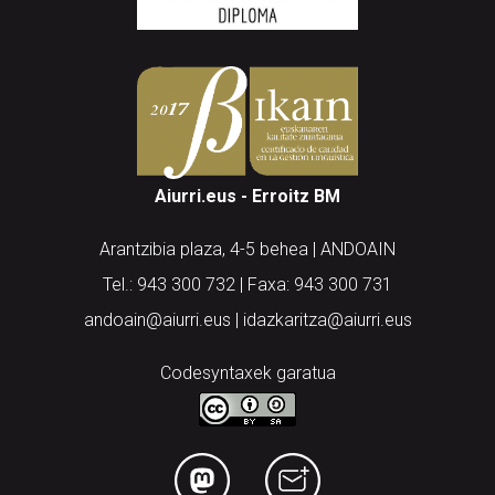
Aiurri.eus - Erroitz BM
Arantzibia plaza, 4-5 behea | ANDOAIN
Tel.: 943 300 732 | Faxa: 943 300 731
andoain@aiurri.eus | idazkaritza@aiurri.eus
Codesyntaxek garatua