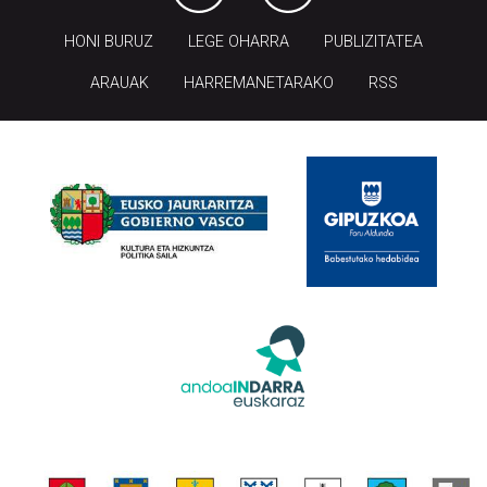
HONI BURUZ
LEGE OHARRA
PUBLIZITATEA
ARAUAK
HARREMANETARAKO
RSS