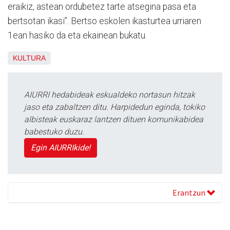
eraikiz, astean ordubetez tarte atsegina pasa eta
bertsotan ikasi”. Bertso eskolen ikasturtea urriaren
1ean hasiko da eta ekainean bukatu.
KULTURA
AIURRI hedabideak eskualdeko nortasun hitzak
jaso eta zabaltzen ditu. Harpidedun eginda, tokiko
albisteak euskaraz lantzen dituen komunikabidea
babestuko duzu.
Egin AIURRIkide!
Erantzun