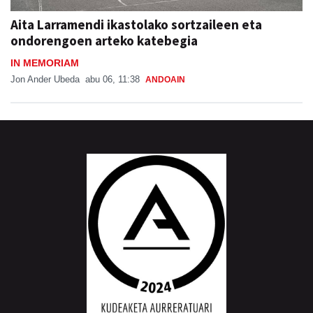
Aita Larramendi ikastolako sortzaileen eta
ondorengoen arteko katebegia
IN MEMORIAM
Jon Ander Ubeda
abu 06, 11:38
ANDOAIN