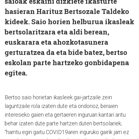
saioak eskaini dizkiete ikasturte
hasieran Harituz Bertsozale Taldeko
kideek. Saio horien helburua ikasleak
bertsolaritzara eta aldi berean,
euskarara eta ahozkotasunera
gerturatzea da eta bide batez, bertso
eskolan parte hartzeko gonbidapena
egitea.
Bertso saio horietan ikasleek gai-jartzaile zein
laguntzaile rola izaten dute eta ondorioz, beraien
intereseko gaien eta gertaeren inguruan kantari aritu
behar izaten dute parte hartzen duten bertsolariek;
“harritu egin gaitu COVID19aren inguruko gairik jarri ez