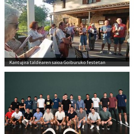
Kantujira taldearen saioa Goiburuko festetan