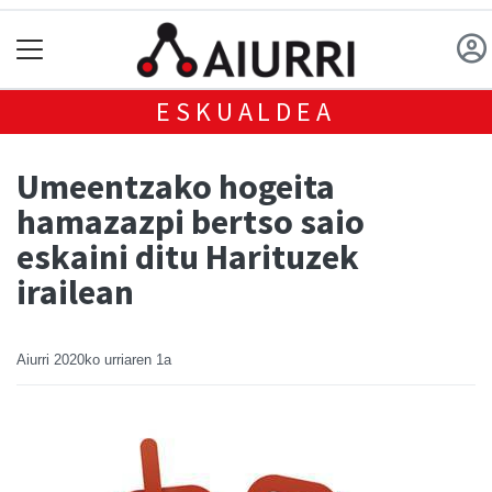
ESKUALDEA
Umeentzako hogeita
hamazazpi bertso saio
eskaini ditu Harituzek
irailean
Aiurri
2020ko urriaren 1a