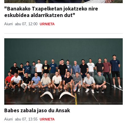
"Banakako Txapelketan jokatzeko nire
eskubidea aldarrikatzen dut"
Aiurri
abu 07, 12:00
URNIETA
Babes zabala jaso du Ansak
Aiurri
abu 07, 13:55
URNIETA