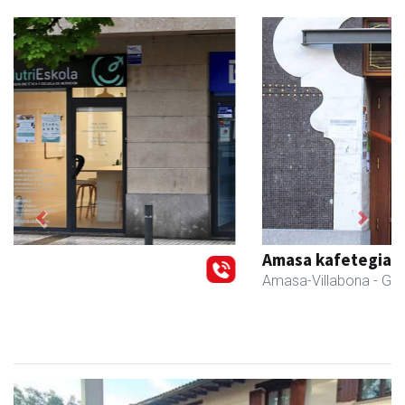
Previous
Next
Amasa kafetegia
Amasa-Villabona
- Gozotegiak