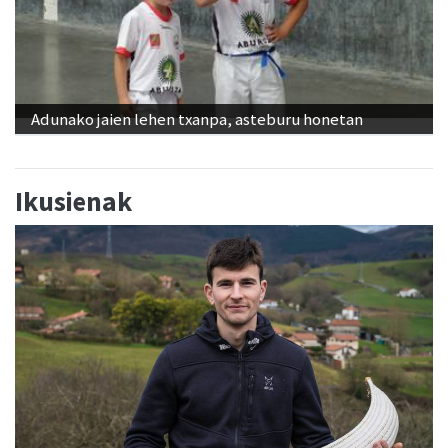
Adunako jaien lehen txanpa, asteburu honetan
Ikusienak