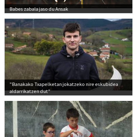
Babes zabala jaso du Ansak
"Banakako Txapelketan jokatzeko nire eskubidea
aldarrikatzen dut"