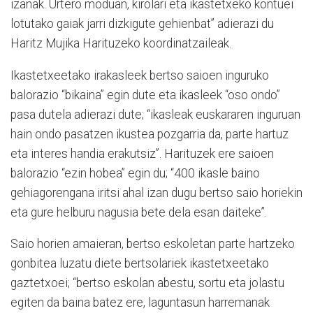
izanak. Urtero moduan, kirolari eta ikastetxeko kontuei
lotutako gaiak jarri dizkigute gehienbat” adierazi du
Haritz Mujika Harituzeko koordinatzaileak.
Ikastetxeetako irakasleek bertso saioen inguruko
balorazio “bikaina” egin dute eta ikasleek “oso ondo”
pasa dutela adierazi dute; “ikasleak euskararen inguruan
hain ondo pasatzen ikustea pozgarria da, parte hartuz
eta interes handia erakutsiz”. Harituzek ere saioen
balorazio “ezin hobea” egin du; “400 ikasle baino
gehiagorengana iritsi ahal izan dugu bertso saio horiekin
eta gure helburu nagusia bete dela esan daiteke”.
Saio horien amaieran, bertso eskoletan parte hartzeko
gonbitea luzatu diete bertsolariek ikastetxeetako
gaztetxoei; “bertso eskolan abestu, sortu eta jolastu
egiten da baina batez ere, laguntasun harremanak