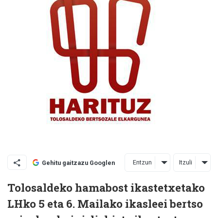
Entzun
Itzuli
Gehitu gaitzazu Googlen
Tolosaldeko hamabost ikastetxetako
LHko 5 eta 6. Mailako ikasleei bertso