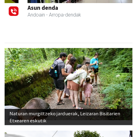
Asun denda
Andoain
- Arropa-dendak
Naturan murgiltzeko jarduerak, Leizaran Bisitarien
Etxearen eskutik