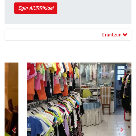
Egin AIURRIkide!
Erantzun
Previous
Next