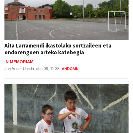
Aita Larramendi ikastolako sortzaileen eta
ondorengoen arteko katebegia
IN MEMORIAM
Jon Ander Ubeda
abu 06, 11:38
ANDOAIN