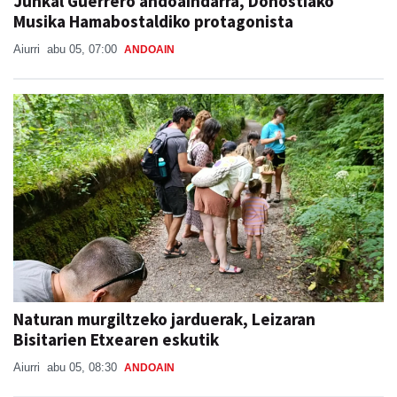
Junkal Guerrero andoaindarra, Donostiako
Musika Hamabostaldiko protagonista
Aiurri
abu 05, 07:00
ANDOAIN
Naturan murgiltzeko jarduerak, Leizaran
Bisitarien Etxearen eskutik
Aiurri
abu 05, 08:30
ANDOAIN