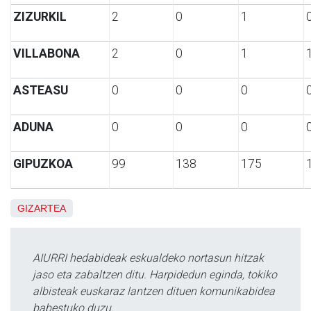
ZIZURKIL
2
0
1
VILLABONA
2
0
1
ASTEASU
0
0
0
ADUNA
0
0
0
GIPUZKOA
99
138
175
GIZARTEA
AIURRI hedabideak eskualdeko nortasun hitzak
jaso eta zabaltzen ditu. Harpidedun eginda, tokiko
albisteak euskaraz lantzen dituen komunikabidea
babestuko duzu.