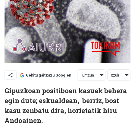
Entzun
Itzuli
Gehitu gaitzazu Googlen
Gipuzkoan positiboen kasuek behera
egin dute; eskualdean, berriz, bost
kasu zenbatu dira, horietatik hiru
Andoainen.