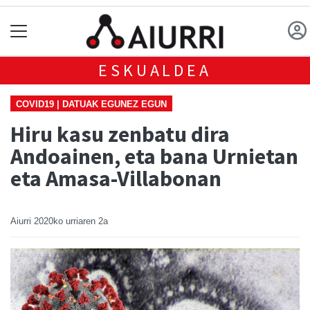
ESKUALDEA
COVID19 | DATUAK EGUNEZ EGUN
Hiru kasu zenbatu dira
Andoainen, eta bana Urnietan
eta Amasa-Villabonan
Aiurri
2020ko urriaren 2a