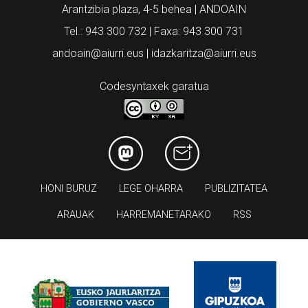
Arantzibia plaza, 4-5 behea | ANDOAIN
Tel.: 943 300 732 | Faxa: 943 300 731
andoain@aiurri.eus | idazkaritza@aiurri.eus
Codesyntaxek garatua
HONI BURUZ
LEGE OHARRA
PUBLIZITATEA
ARAUAK
HARREMANETARAKO
RSS