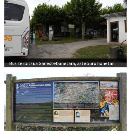
Bus zerbitzua Sanestebanetara, asteburu honetan