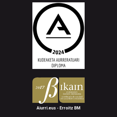
Aiurri.eus - Erroitz BM