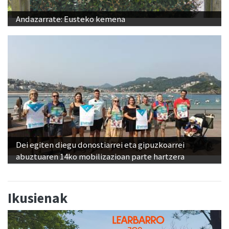
Andazarrate: Eusteko kemena
Dei egiten diegu donostiarrei eta gipuzkoarrei
abuztuaren 14ko mobilizazioan parte hartzera
Ikusienak