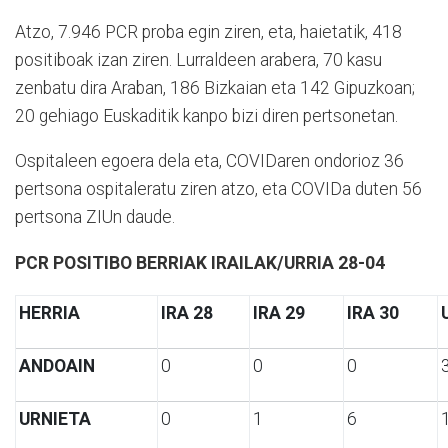
Atzo, 7.946 PCR proba egin ziren, eta, haietatik, 418
positiboak izan ziren. Lurraldeen arabera, 70 kasu
zenbatu dira Araban, 186 Bizkaian eta 142 Gipuzkoan;
20 gehiago Euskaditik kanpo bizi diren pertsonetan.
Ospitaleen egoera dela eta, COVIDaren ondorioz 36
pertsona ospitaleratu ziren atzo, eta COVIDa duten 56
pertsona ZIUn daude.
PCR POSITIBO BERRIAK IRAILAK/URRIA 28-04
HERRIA
IRA 28
IRA 29
IRA 30
ANDOAIN
0
0
0
URNIETA
0
1
6