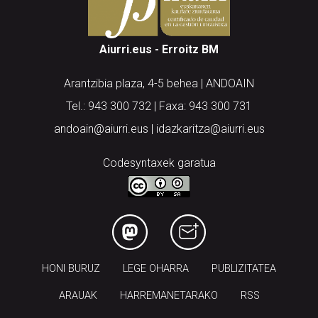
Aiurri.eus - Erroitz BM
Arantzibia plaza, 4-5 behea | ANDOAIN
Tel.: 943 300 732 | Faxa: 943 300 731
andoain@aiurri.eus | idazkaritza@aiurri.eus
Codesyntaxek garatua
HONI BURUZ
LEGE OHARRA
PUBLIZITATEA
ARAUAK
HARREMANETARAKO
RSS