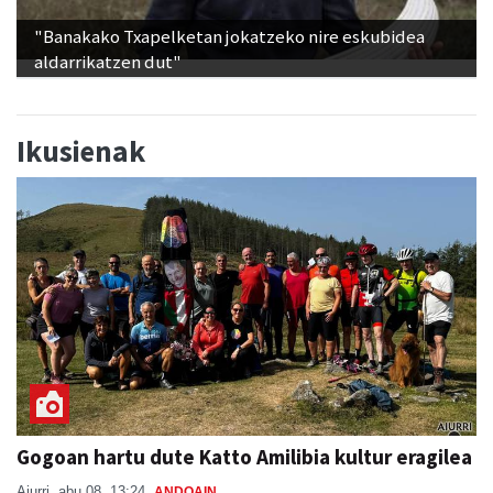
"Banakako Txapelketan jokatzeko nire eskubidea
aldarrikatzen dut"
Ikusienak
Gogoan hartu dute Katto Amilibia kultur eragilea
Aiurri
abu 08, 13:24
ANDOAIN