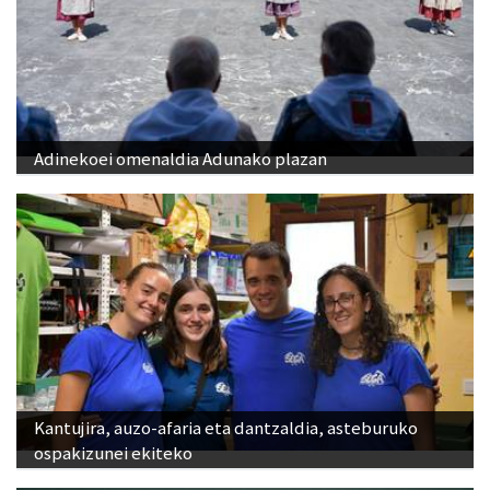
Adinekoei omenaldia Adunako plazan
Kantujira, auzo-afaria eta dantzaldia, asteburuko
ospakizunei ekiteko