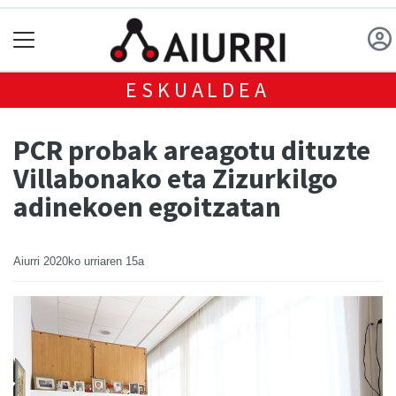
ESKUALDEA
PCR probak areagotu dituzte
Villabonako eta Zizurkilgo
adinekoen egoitzatan
Aiurri
2020ko urriaren 15a