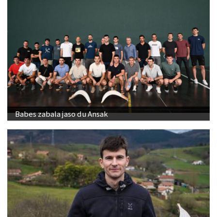
Babes zabala jaso du Ansak