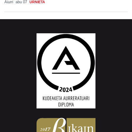
Aiurri
abu 07
URNIETA