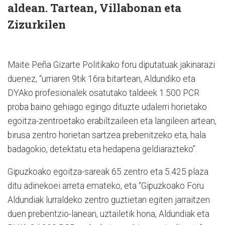
aldean. Tartean, Villabonan eta
Zizurkilen
Maite Peña Gizarte Politikako foru diputatuak jakinarazi
duenez, “urriaren 9tik 16ra bitartean, Aldundiko eta
DYAko profesionalek osatutako taldeek 1.500 PCR
proba baino gehiago egingo dituzte udalerri horietako
egoitza-zentroetako erabiltzaileen eta langileen artean,
birusa zentro horietan sartzea prebenitzeko eta, hala
badagokio, detektatu eta hedapena geldiarazteko”.
Gipuzkoako egoitza-sareak 65 zentro eta 5.425 plaza
ditu adinekoei arreta emateko, eta “Gipuzkoako Foru
Aldundiak lurraldeko zentro guztietan egiten jarraitzen
duen prebentzio-lanean, uztailetik hona, Aldundiak eta