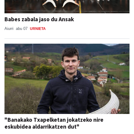
Babes zabala jaso du Ansak
Aiurri
abu 07
URNIETA
"Banakako Txapelketan jokatzeko nire
eskubidea aldarrikatzen dut"