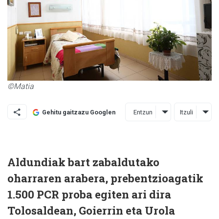
©Matia
Entzun
Itzuli
Gehitu gaitzazu Googlen
Aldundiak bart zabaldutako
oharraren arabera, prebentzioagatik
1.500 PCR proba egiten ari dira
Tolosaldean, Goierrin eta Urola