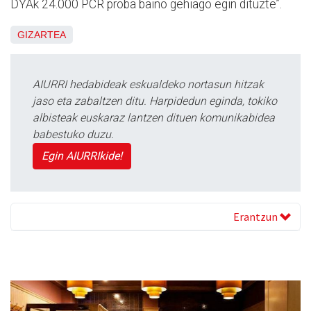
DYAk 24.000 PCR proba baino gehiago egin dituzte”.
GIZARTEA
AIURRI hedabideak eskualdeko nortasun hitzak
jaso eta zabaltzen ditu. Harpidedun eginda, tokiko
albisteak euskaraz lantzen dituen komunikabidea
babestuko duzu.
Egin AIURRIkide!
Erantzun