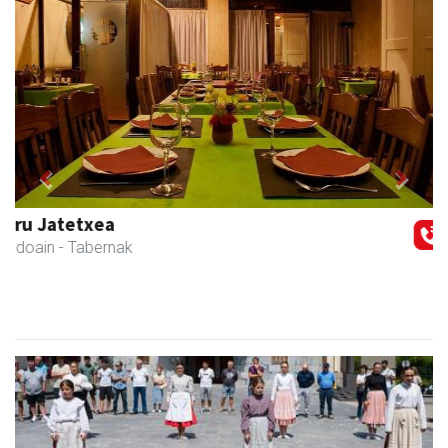
Previous
Next
Lur fisioterapia eta pilates zentroa
Andoain
- Fisioterapia