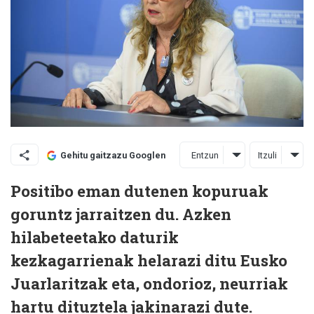
Entzun
Itzuli
Gehitu gaitzazu Googlen
Positibo eman dutenen kopuruak
goruntz jarraitzen du. Azken
hilabeteetako daturik
kezkagarrienak helarazi ditu Eusko
Juarlaritzak eta, ondorioz, neurriak
hartu dituztela jakinarazi dute.