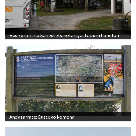
Bus zerbitzua Sanestebanetara, asteburu honetan
Andazarrate: Eusteko kemena