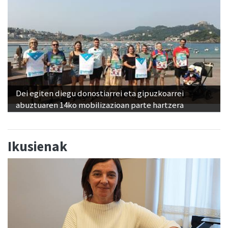
Dei egiten diegu donostiarrei eta gipuzkoarrei
abuztuaren 14ko mobilizazioan parte hartzera
Ikusienak