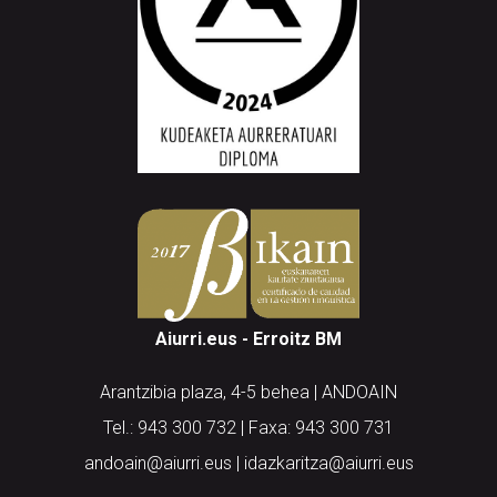
Aiurri.eus - Erroitz BM
Arantzibia plaza, 4-5 behea | ANDOAIN
Tel.: 943 300 732 | Faxa: 943 300 731
andoain@aiurri.eus | idazkaritza@aiurri.eus