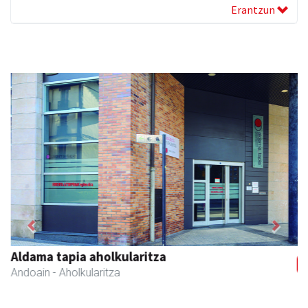
Erantzun
Previous
Next
Aldama tapia aholkularitza
Andoain
- Aholkularitza