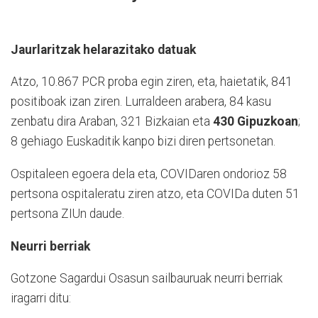
Jaurlaritzak helarazitako datuak
Atzo, 10.867 PCR proba egin ziren, eta, haietatik, 841
positiboak izan ziren. Lurraldeen arabera, 84 kasu
zenbatu dira Araban, 321 Bizkaian eta
430 Gipuzkoan
;
8 gehiago Euskaditik kanpo bizi diren pertsonetan.
Ospitaleen egoera dela eta, COVIDaren ondorioz 58
pertsona ospitaleratu ziren atzo, eta COVIDa duten 51
pertsona ZIUn daude.
Neurri berriak
Gotzone Sagardui Osasun sailbauruak neurri berriak
iragarri ditu: