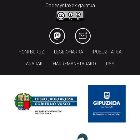
Codesyntaxek garatua
HONI BURUZ
LEGE OHARRA
PUBLIZITATEA
ARAUAK
HARREMANETARAKO
RSS