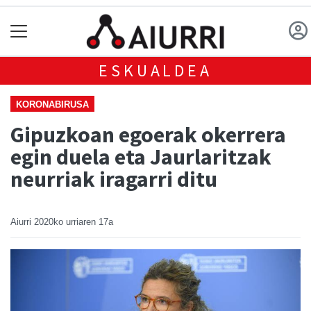
ESKUALDEA
KORONABIRUSA
Gipuzkoan egoerak okerrera
egin duela eta Jaurlaritzak
neurriak iragarri ditu
Aiurri
2020ko urriaren 17a