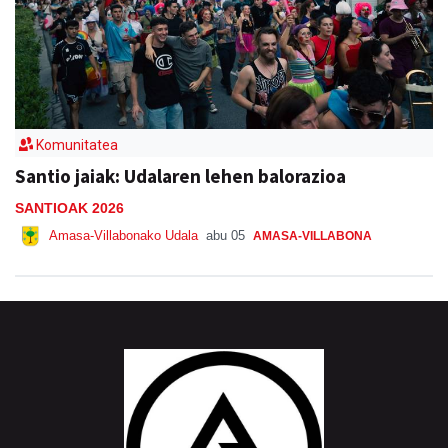
Komunitatea
Santio jaiak: Udalaren lehen balorazioa
SANTIOAK 2026
Amasa-Villabonako Udala
abu 05
AMASA-VILLABONA