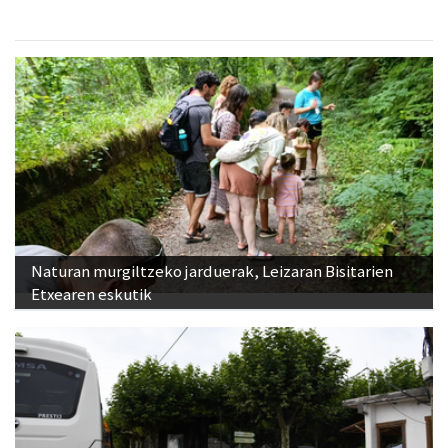
Naturan murgiltzeko jarduerak, Leizaran Bisitarien
Etxearen eskutik