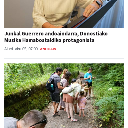
Junkal Guerrero andoaindarra, Donostiako
Musika Hamabostaldiko protagonista
Aiurri
abu 05, 07:00
ANDOAIN