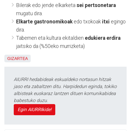
Bilerak edo jende elkarketa
sei pertsonetara
mugatu dira.
Elkarte gastronomikoak
edo txokoak
itxi
egingo
dira.
Tabernen eta kultura ekitaldien
edukiera erdira
jaitsiko da (%50eko murrizketa)
GIZARTEA
AIURRI hedabideak eskualdeko nortasun hitzak
jaso eta zabaltzen ditu. Harpidedun eginda, tokiko
albisteak euskaraz lantzen dituen komunikabidea
babestuko duzu.
Egin AIURRIkide!