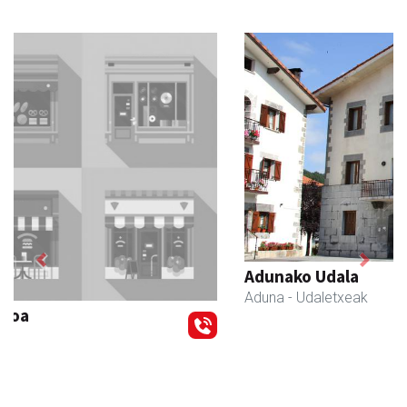
Previous
Next
Adunako Udala
Aduna
- Udaletxeak