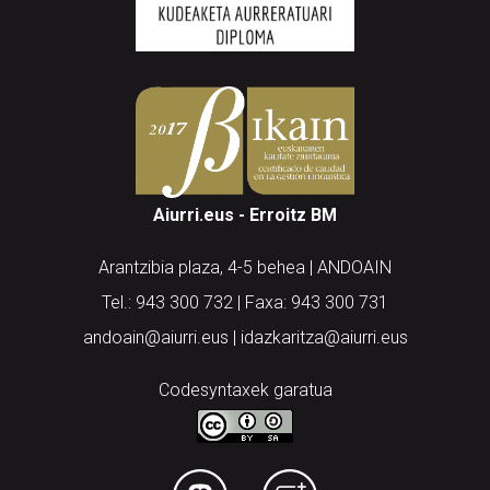
Aiurri.eus - Erroitz BM
Arantzibia plaza, 4-5 behea | ANDOAIN
Tel.: 943 300 732 | Faxa: 943 300 731
andoain@aiurri.eus | idazkaritza@aiurri.eus
Codesyntaxek garatua