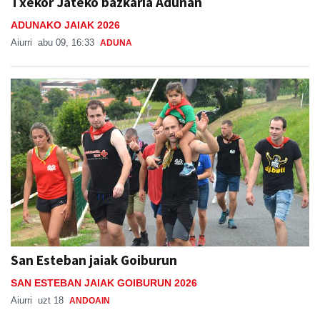
Aiurri
abu 09, 16:33
ADUNA
San Esteban jaiak Goiburun
SAN ESTEBAN JAIAK GOIBURUN 2026
Aiurri
uzt 18
ANDOAIN