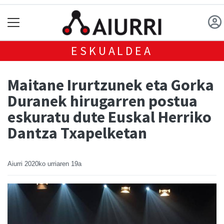
ESKUALDEA
Maitane Irurtzunek eta Gorka
Duranek hirugarren postua
eskuratu dute Euskal Herriko
Dantza Txapelketan
Aiurri
2020ko urriaren 19a