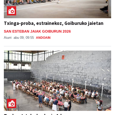
Txinga-proba, estrainekoz, Goiburuko jaietan
SAN ESTEBAN JAIAK GOIBURUN 2026
Aiurri
abu 09, 09:55
ANDOAIN
Txekor Jateko bazkaria Adunan
ADUNAKO JAIAK 2026