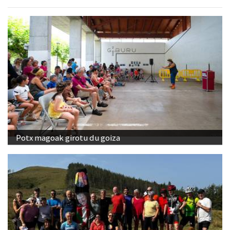
Potx magoak girotu du goiza