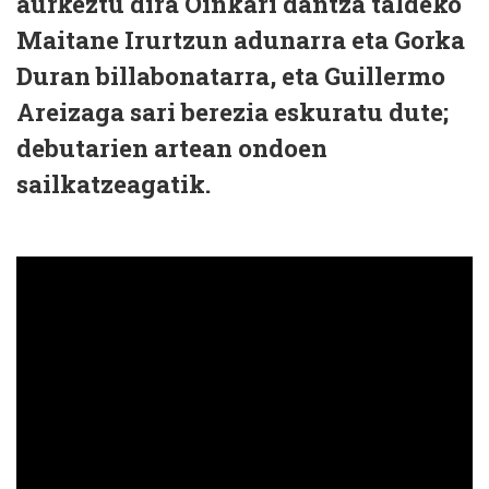
aurkeztu dira Oinkari dantza taldeko
Maitane Irurtzun adunarra eta Gorka
Duran billabonatarra, eta Guillermo
Areizaga sari berezia eskuratu dute;
debutarien artean ondoen
sailkatzeagatik.