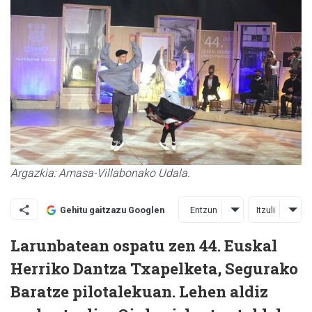
Argazkia: Amasa-Villabonako Udala.
Entzun
Itzuli
Gehitu gaitzazu Googlen
Larunbatean ospatu zen 44. Euskal
Herriko Dantza Txapelketa, Segurako
Baratze pilotalekuan. Lehen aldiz