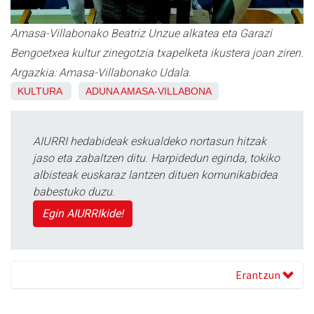
Amasa-Villabonako Beatriz Unzue alkatea eta Garazi
Bengoetxea kultur zinegotzia txapelketa ikustera joan ziren.
Argazkia: Amasa-Villabonako Udala.
KULTURA
ADUNA
AMASA-VILLABONA
AIURRI hedabideak eskualdeko nortasun hitzak
jaso eta zabaltzen ditu. Harpidedun eginda, tokiko
albisteak euskaraz lantzen dituen komunikabidea
babestuko duzu.
Egin AIURRIkide!
Erantzun