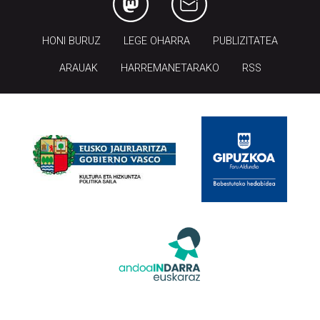
HONI BURUZ
LEGE OHARRA
PUBLIZITATEA
ARAUAK
HARREMANETARAKO
RSS