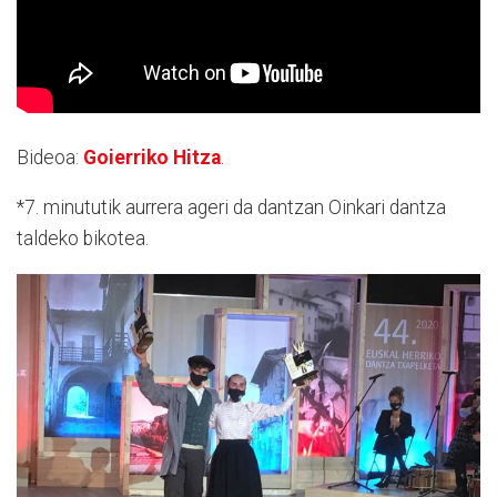
Bideoa:
Goierriko Hitza
.
*7. minututik aurrera ageri da dantzan Oinkari dantza
taldeko bikotea.