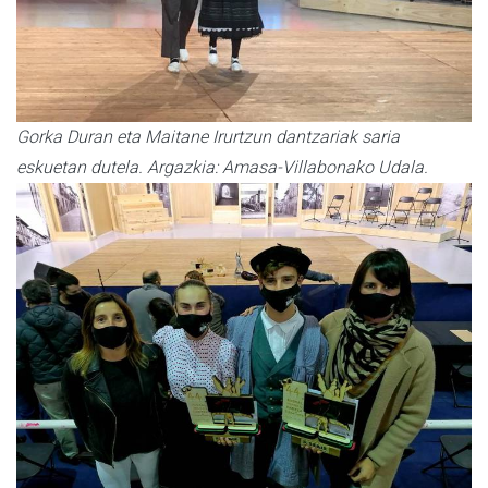
Gorka Duran eta Maitane Irurtzun dantzariak saria
eskuetan dutela. Argazkia: Amasa-Villabonako Udala.