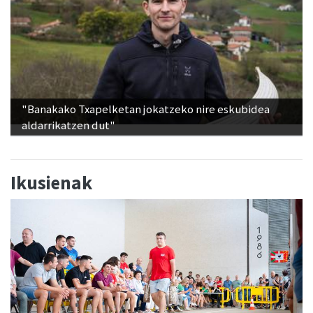
"Banakako Txapelketan jokatzeko nire eskubidea
aldarrikatzen dut"
Ikusienak