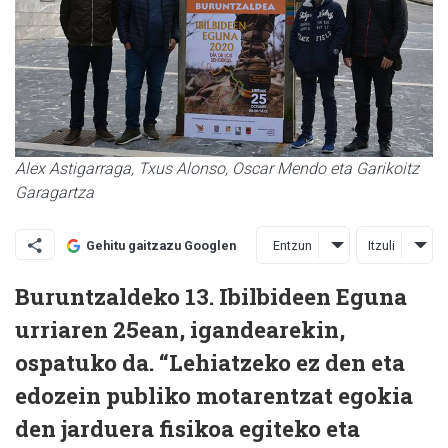
Alex Astigarraga, Txus Alonso, Oscar Mendo eta Garikoitz
Garagartza
Entzun
Itzuli
Gehitu gaitzazu Googlen
Buruntzaldeko 13. Ibilbideen Eguna
urriaren 25ean, igandearekin,
ospatuko da. “Lehiatzeko ez den eta
edozein publiko motarentzat egokia
den jarduera fisikoa egiteko eta