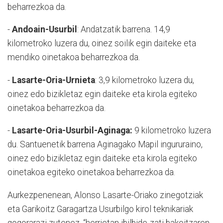
beharrezkoa da.
-
Andoain-Usurbil
: Andatzatik barrena. 14,9
kilometroko luzera du, oinez soilik egin daiteke eta
mendiko oinetakoa beharrezkoa da.
-
Lasarte-Oria-Urnieta
: 3,9 kilometroko luzera du,
oinez edo bizikletaz egin daiteke eta kirola egiteko
oinetakoa beharrezkoa da.
-
Lasarte-Oria-Usurbil-Aginaga:
9 kilometroko luzera
du. Santuenetik barrena Aginagako Mapil ingururaino,
oinez edo bizikletaz egin daiteke eta kirola egiteko
oinetakoa egiteko oinetakoa beharrezkoa da.
Aurkezpenenean, Alonso Lasarte-Oriako zinegotziak
eta Garikoitz Garagartza Usurbilgo kirol teknikariak