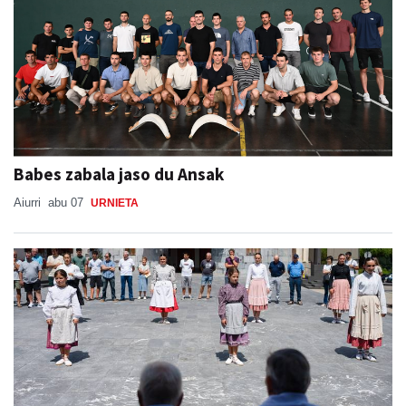
Babes zabala jaso du Ansak
Aiurri
abu 07
URNIETA