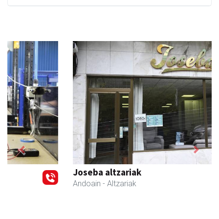
Previous
Next
Joseba altzariak
Andoain
- Altzariak