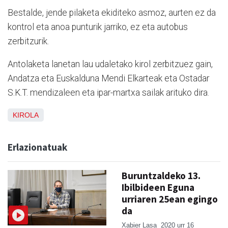
Bestalde, jende pilaketa ekiditeko asmoz, aurten ez da
kontrol eta anoa punturik jarriko, ez eta autobus
zerbitzurik.
Antolaketa lanetan lau udaletako kirol zerbitzuez gain,
Andatza eta Euskalduna Mendi Elkarteak eta Ostadar
S.K.T. mendizaleen eta ipar-martxa sailak arituko dira.
KIROLA
Erlazionatuak
Buruntzaldeko 13.
Ibilbideen Eguna
urriaren 25ean egingo
da
Xabier Lasa
2020 urr 16