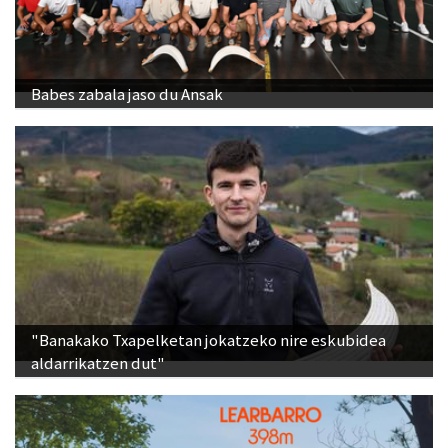
Babes zabala jaso du Ansak
"Banakako Txapelketan jokatzeko nire eskubidea
aldarrikatzen dut"