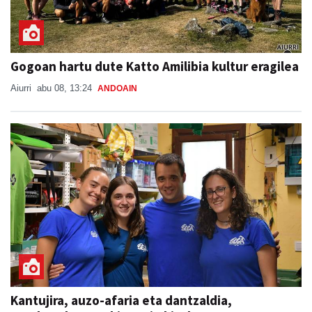
Gogoan hartu dute Katto Amilibia kultur eragilea
Aiurri
abu 08, 13:24
ANDOAIN
Kantujira, auzo-afaria eta dantzaldia,