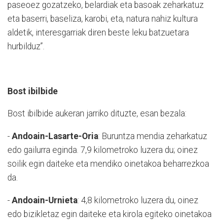
paseoez gozatzeko, belardiak eta basoak zeharkatuz
eta baserri, baseliza, karobi, eta, natura nahiz kultura
aldetik, interesgarriak diren beste leku batzuetara
hurbilduz”.
Bost ibilbide
Bost ibilbide aukeran jarriko dituzte, esan bezala:
-
Andoain-Lasarte-Oria
: Buruntza mendia zeharkatuz
edo gailurra eginda. 7,9 kilometroko luzera du; oinez
soilik egin daiteke eta mendiko oinetakoa beharrezkoa
da.
-
Andoain-Urnieta
: 4,8 kilometroko luzera du, oinez
edo bizikletaz egin daiteke eta kirola egiteko oinetakoa