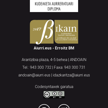
Aiurri.eus - Erroitz BM
Arantzibia plaza, 4-5 behea | ANDOAIN
Tel.: 943 300 732 | Faxa: 943 300 731
andoain@aiurri.eus | idazkaritza@aiurri.eus
Codesyntaxek garatua