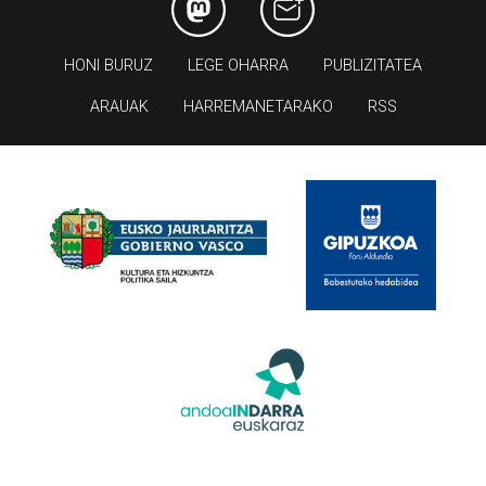
HONI BURUZ
LEGE OHARRA
PUBLIZITATEA
ARAUAK
HARREMANETARAKO
RSS