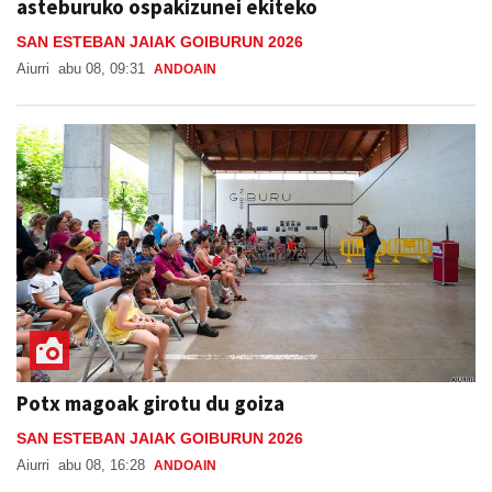
asteburuko ospakizunei ekiteko
SAN ESTEBAN JAIAK GOIBURUN 2026
Aiurri
abu 08, 09:31
ANDOAIN
Potx magoak girotu du goiza
SAN ESTEBAN JAIAK GOIBURUN 2026
Aiurri
abu 08, 16:28
ANDOAIN