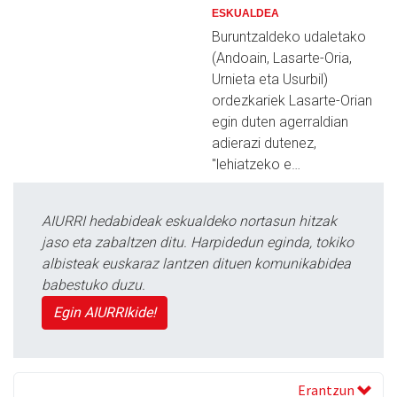
ESKUALDEA
Buruntzaldeko udaletako
(Andoain, Lasarte-Oria,
Urnieta eta Usurbil)
ordezkariek Lasarte-Orian
egin duten agerraldian
adierazi dutenez,
"lehiatzeko e…
AIURRI hedabideak eskualdeko nortasun hitzak
jaso eta zabaltzen ditu. Harpidedun eginda, tokiko
albisteak euskaraz lantzen dituen komunikabidea
babestuko duzu.
Egin AIURRIkide!
Erantzun