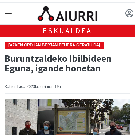
ESKUALDEA
[AZKEN ORDUAN BERTAN BEHERA GERATU DA]
Buruntzaldeko Ibilbideen
Eguna, igande honetan
Xabier Lasa
2020ko urriaren 19a