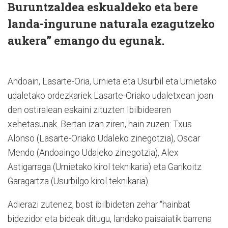
Buruntzaldea eskualdeko eta bere
landa-ingurune naturala ezagutzeko
aukera” emango du egunak.
Andoain, Lasarte-Oria, Urnieta eta Usurbil eta Urnietako
udaletako ordezkariek Lasarte-Oriako udaletxean joan
den ostiralean eskaini zituzten Ibilbidearen
xehetasunak. Bertan izan ziren, hain zuzen: Txus
Alonso (Lasarte-Oriako Udaleko zinegotzia), Oscar
Mendo (Andoaingo Udaleko zinegotzia), Alex
Astigarraga (Urnietako kirol teknikaria) eta Garikoitz
Garagartza (Usurbilgo kirol teknikaria).
Adierazi zutenez, bost ibilbidetan zehar “hainbat
bidezidor eta bideak ditugu, landako paisaiatik barrena