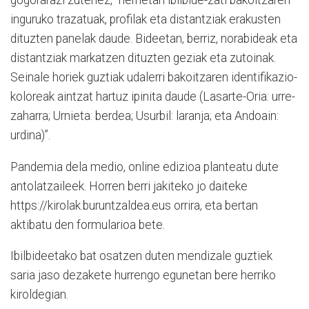
gogorarazi zutenez, “herrietan ibilbide-zati bakoitzaren
inguruko trazatuak, profilak eta distantziak erakusten
dituzten panelak daude. Bideetan, berriz, norabideak eta
distantziak markatzen dituzten geziak eta zutoinak.
Seinale horiek guztiak udalerri bakoitzaren identifikazio-
koloreak aintzat hartuz ipinita daude (Lasarte-Oria: urre-
zaharra; Urnieta: berdea; Usurbil: laranja; eta Andoain:
urdina)”.
Pandemia dela medio, online edizioa planteatu dute
antolatzaileek. Horren berri jakiteko jo daiteke
https://kirolak.buruntzaldea.eus orrira, eta bertan
aktibatu den formularioa bete.
Ibilbideetako bat osatzen duten mendizale guztiek
saria jaso dezakete hurrengo egunetan bere herriko
kiroldegian.