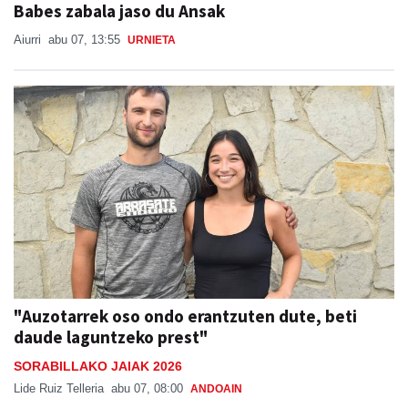
Babes zabala jaso du Ansak
Aiurri
abu 07, 13:55
URNIETA
"Auzotarrek oso ondo erantzuten dute, beti
daude laguntzeko prest"
SORABILLAKO JAIAK 2026
Lide Ruiz Telleria
abu 07, 08:00
ANDOAIN