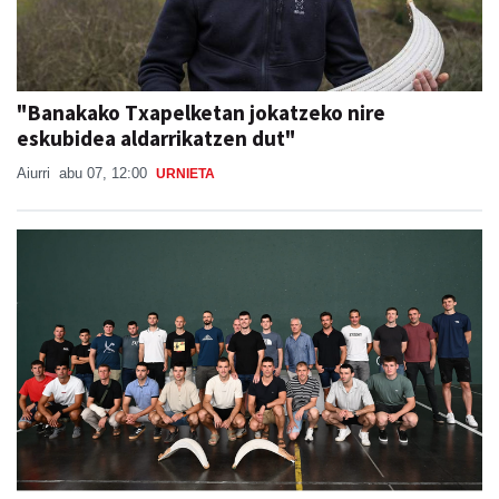
"Banakako Txapelketan jokatzeko nire
eskubidea aldarrikatzen dut"
Aiurri
abu 07, 12:00
URNIETA