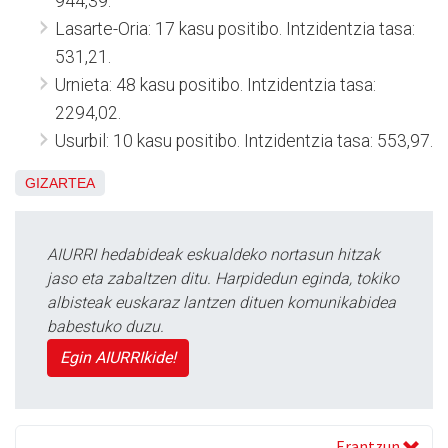
944,39.
Lasarte-Oria: 17 kasu positibo. Intzidentzia tasa:
531,21.
Urnieta: 48 kasu positibo. Intzidentzia tasa:
2294,02.
Usurbil: 10 kasu positibo. Intzidentzia tasa: 553,97.
GIZARTEA
AIURRI hedabideak eskualdeko nortasun hitzak
jaso eta zabaltzen ditu. Harpidedun eginda, tokiko
albisteak euskaraz lantzen dituen komunikabidea
babestuko duzu.
Egin AIURRIkide!
Erantzun