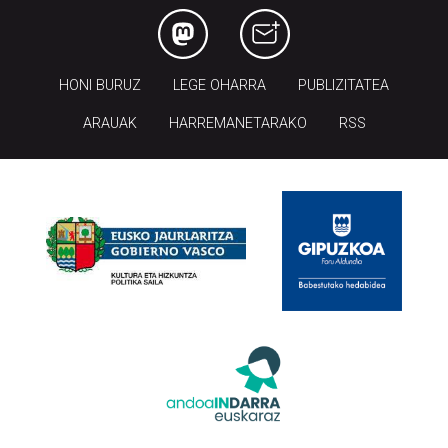
HONI BURUZ
LEGE OHARRA
PUBLIZITATEA
ARAUAK
HARREMANETARAKO
RSS