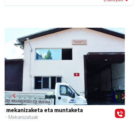
Previous
Next
Ondarreta taberna
Andoain
- Tabernak