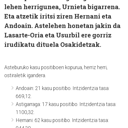
lehen herrigunea, Urnieta bigarrena.
Eta atzetik iritsi ziren Hernani eta
Andoain. Astelehen honetan jakin da
Lasarte-Oria eta Usurbil ere gorriz
irudikatu dituela Osakidetzak.
Asteburuko kasu positiboen kopurua, herriz herri,
ostiraletik igandera.
Andoain: 21 kasu positibo. Intzidentzia tasa:
669,12.
Astigarraga: 17 kasu positibo. Intzidentzia tasa:
1100,32.
Hernani: 62 kasu positibo. Intzidentzia tasa: