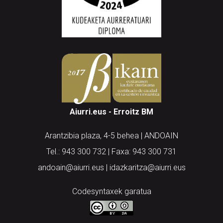
Aiurri.eus - Erroitz BM
Arantzibia plaza, 4-5 behea | ANDOAIN
Tel.: 943 300 732 | Faxa: 943 300 731
andoain@aiurri.eus | idazkaritza@aiurri.eus
Codesyntaxek garatua