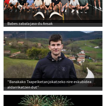
Babes zabala jaso du Ansak
"Banakako Txapelketan jokatzeko nire eskubidea
aldarrikatzen dut"