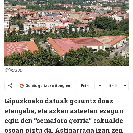
©Noaua
Entzun
Itzuli
Gehitu gaitzazu Googlen
Gipuzkoako datuak goruntz doaz
etengabe, eta azken asteetan ezagun
egin den “semaforo gorria” eskualde
osoan piztu da. Astigarraga izan zen