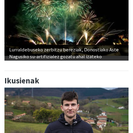
Lurraldebuseko zerbitzu bereziak, Donostiako Aste
Nagusiko su-artifizialez gozatu ahal izateko
Ikusienak