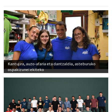
Kantujira, auzo-afaria eta dantzaldia, asteburuko
ospakizunei ekiteko