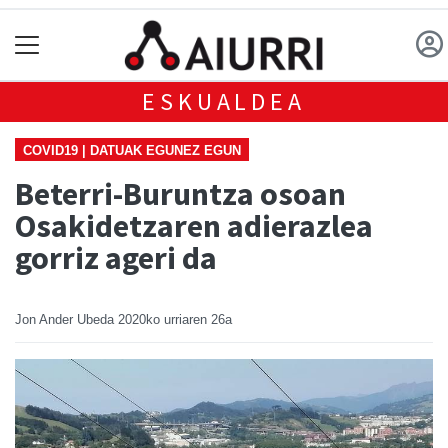
ESKUALDEA
COVID19 | DATUAK EGUNEZ EGUN
Beterri-Buruntza osoan
Osakidetzaren adierazlea
gorriz ageri da
Jon Ander Ubeda
2020ko urriaren 26a