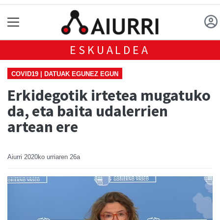
ESKUALDEA
COVID19 | DATUAK EGUNEZ EGUN
Erkidegotik irtetea mugatuko
da, eta baita udalerrien
artean ere
Aiurri
2020ko urriaren 26a