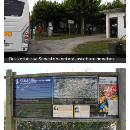
Bus zerbitzua Sanestebanetara, asteburu honetan