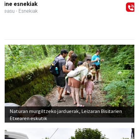
Amasa-Villabonako Udala
Amasa-Villabona
- Udaletxeak
Naturan murgiltzeko jarduerak, Leizaran Bisitarien
Etxearen eskutik