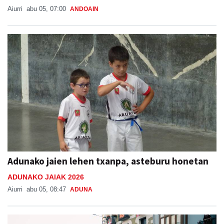
Aiurri
abu 05, 07:00
ANDOAIN
Adunako jaien lehen txanpa, asteburu honetan
ADUNAKO JAIAK 2026
Aiurri
abu 05, 08:47
ADUNA