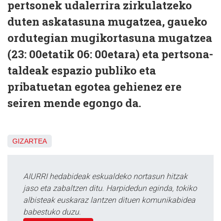
pertsonek udalerrira zirkulatzeko
duten askatasuna mugatzea, gaueko
ordutegian mugikortasuna mugatzea
(23: 00etatik 06: 00etara) eta pertsona-
taldeak espazio publiko eta
pribatuetan egotea gehienez ere
seiren mende egongo da.
GIZARTEA
AIURRI hedabideak eskualdeko nortasun hitzak
jaso eta zabaltzen ditu. Harpidedun eginda, tokiko
albisteak euskaraz lantzen dituen komunikabidea
babestuko duzu.