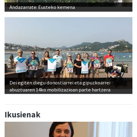
Andazarrate: Eusteko kemena
Dei egiten diegu donostiarrei eta gipuzkoarrei
abuztuaren 14ko mobilizazioan parte hartzera
Ikusienak