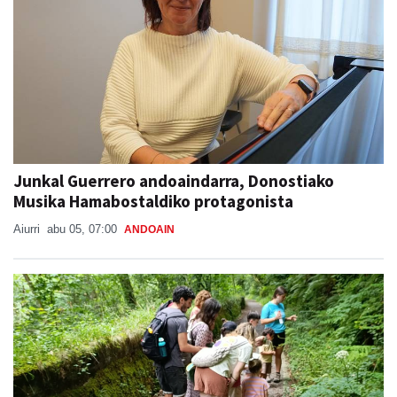
Junkal Guerrero andoaindarra, Donostiako
Musika Hamabostaldiko protagonista
Aiurri
abu 05, 07:00
ANDOAIN