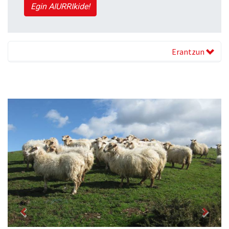
Egin AIURRIkide!
Erantzun
Previous
Next