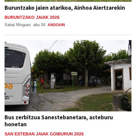
Buruntzako jaien atarikoa, Ainhoa Aiertzarekin
BURUNTZAKO JAIAK 2026
Xabat Minguez
abu 04
ANDOAIN
Bus zerbitzua Sanestebanetara, asteburu
honetan
SAN ESTEBAN JAIAK GOIBURUN 2026