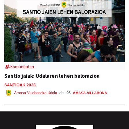
Komunitatea
Santio jaiak: Udalaren lehen balorazioa
SANTIOAK 2026
Amasa-Villabonako Udala
abu 05
AMASA-VILLABONA