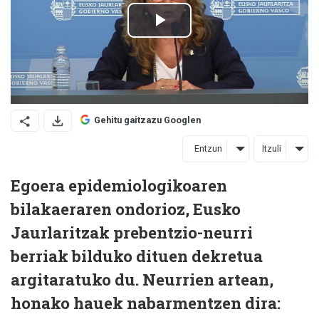
Gehitu gaitzazu Googlen
Entzun
Itzuli
Egoera epidemiologikoaren
bilakaeraren ondorioz, Eusko
Jaurlaritzak prebentzio-neurri
berriak bilduko dituen dekretua
argitaratuko du. Neurrien artean,
honako hauek nabarmentzen dira: