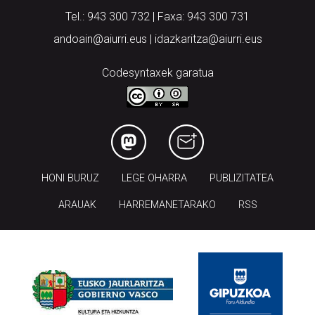
Tel.: 943 300 732 | Faxa: 943 300 731
andoain@aiurri.eus | idazkaritza@aiurri.eus
Codesyntaxek garatua
HONI BURUZ
LEGE OHARRA
PUBLIZITATEA
ARAUAK
HARREMANETARAKO
RSS