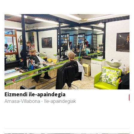
Previous
Next
Eizmendi ile-apaindegia
Amasa-Villabona
- Ile-apaindegiak