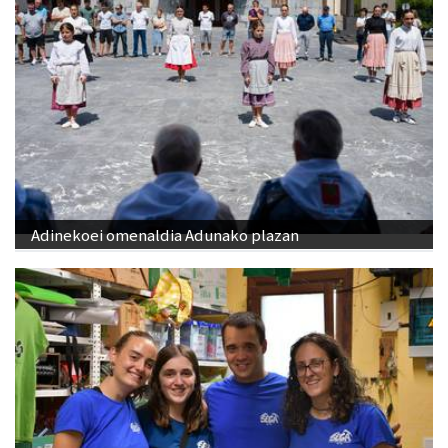
Adinekoei omenaldia Adunako plazan