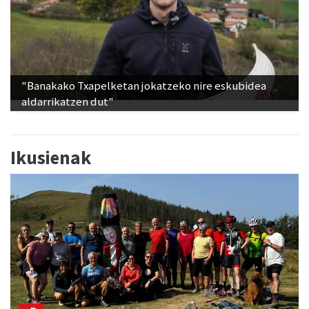
"Banakako Txapelketan jokatzeko nire eskubidea
aldarrikatzen dut"
Ikusienak