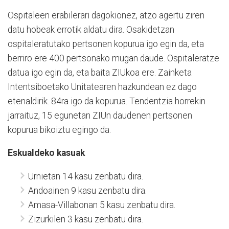
Ospitaleen erabilerari dagokionez, atzo agertu ziren
datu hobeak errotik aldatu dira. Osakidetzan
ospitaleratutako pertsonen kopurua igo egin da, eta
berriro ere 400 pertsonako mugan daude. Ospitaleratze
datua igo egin da, eta baita ZIUkoa ere. Zainketa
Intentsiboetako Unitatearen hazkundean ez dago
etenaldirik. 84ra igo da kopurua. Tendentzia horrekin
jarraituz, 15 egunetan ZIUn daudenen pertsonen
kopurua bikoiztu egingo da.
Eskualdeko kasuak
Urnietan 14 kasu zenbatu dira.
Andoainen 9 kasu zenbatu dira.
Amasa-Villabonan 5 kasu zenbatu dira.
Zizurkilen 3 kasu zenbatu dira.