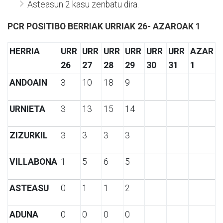
Asteasun 2 kasu zenbatu dira.
PCR POSITIBO BERRIAK URRIAK 26- AZAROAK 1
HERRIA
URR
URR
URR
URR
URR
URR
AZAR
26
27
28
29
30
31
1
ANDOAIN
3
10
18
9
URNIETA
3
13
15
14
ZIZURKIL
3
3
3
3
VILLABONA
1
5
6
5
ASTEASU
0
1
1
2
ADUNA
0
0
0
0