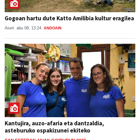
Gogoan hartu dute Katto Amilibia kultur eragilea
Aiurri
abu 08, 13:24
ANDOAIN
Kantujira, auzo-afaria eta dantzaldia,
asteburuko ospakizunei ekiteko