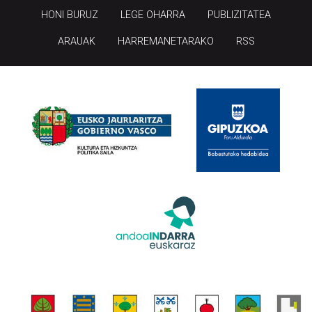
HONI BURUZ
LEGE OHARRA
PUBLIZITATEA
ARAUAK
HARREMANETARAKO
RSS