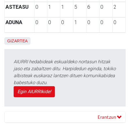
ASTEASU
0
1
1
5
6
0
2
ADUNA
0
0
0
1
0
0
0
GIZARTEA
AIURRI hedabideak eskualdeko nortasun hitzak
jaso eta zabaltzen ditu. Harpidedun eginda, tokiko
albisteak euskaraz lantzen dituen komunikabidea
babestuko duzu.
Egin AIURRIkide!
Erantzun