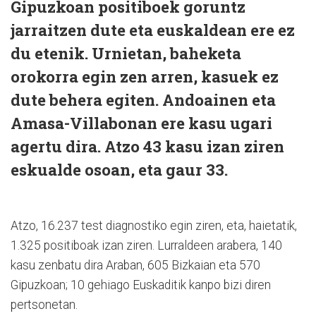
Gipuzkoan positiboek goruntz
jarraitzen dute eta euskaldean ere ez
du etenik. Urnietan, baheketa
orokorra egin zen arren, kasuek ez
dute behera egiten. Andoainen eta
Amasa-Villabonan ere kasu ugari
agertu dira. Atzo 43 kasu izan ziren
eskualde osoan, eta gaur 33.
Atzo, 16.237 test diagnostiko egin ziren, eta, haietatik,
1.325 positiboak izan ziren. Lurraldeen arabera, 140
kasu zenbatu dira Araban, 605 Bizkaian eta 570
Gipuzkoan; 10 gehiago Euskaditik kanpo bizi diren
pertsonetan.