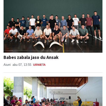
Babes zabala jaso du Ansak
Aiurri
abu 07, 13:55
URNIETA