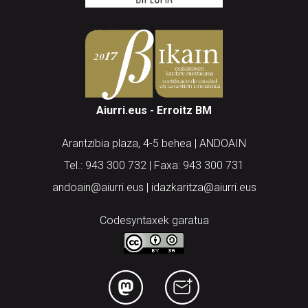
Aiurri.eus - Erroitz BM
Arantzibia plaza, 4-5 behea | ANDOAIN
Tel.: 943 300 732 | Faxa: 943 300 731
andoain@aiurri.eus | idazkaritza@aiurri.eus
Codesyntaxek garatua