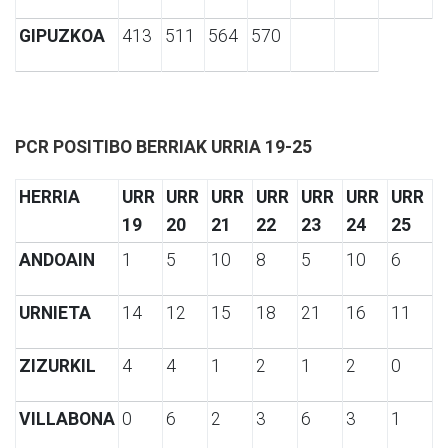
GIPUZKOA
413
511
564
570
PCR POSITIBO BERRIAK URRIA 19-25
HERRIA
URR
URR
URR
URR
URR
URR
URR
19
20
21
22
23
24
25
ANDOAIN
1
5
10
8
5
10
6
URNIETA
14
12
15
18
21
16
11
ZIZURKIL
4
4
1
2
1
2
0
VILLABONA
0
6
2
3
6
3
1