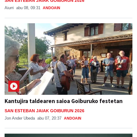
SAN ESTEBAN JAIAK GOIBURUN 2026
Aiurri
abu 08, 09:31
ANDOAIN
Kantujira taldearen saioa Goiburuko festetan
SAN ESTEBAN JAIAK GOIBURUN 2026
Jon Ander Ubeda
abu 07, 20:37
ANDOAIN