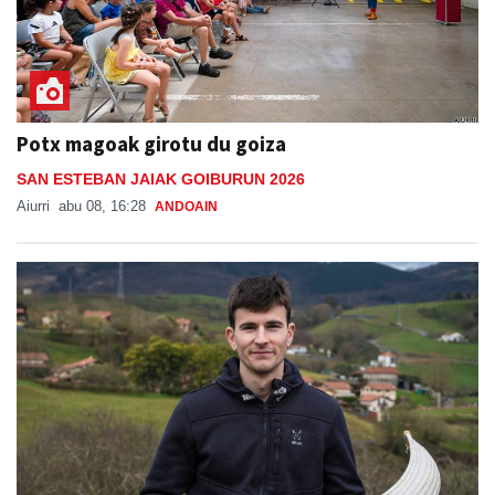
Potx magoak girotu du goiza
SAN ESTEBAN JAIAK GOIBURUN 2026
Aiurri
abu 08, 16:28
ANDOAIN