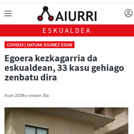
ESKUALDEA
COVID19 | DATUAK EGUNEZ EGUN
Egoera kezkagarria da
eskualdean, 33 kasu gehiago
zenbatu dira
Aiurri
2020ko urriaren 30a