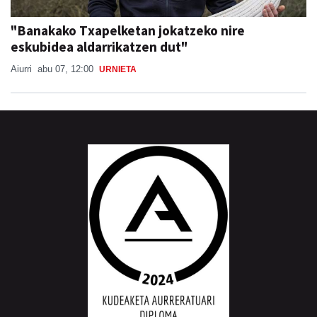
"Banakako Txapelketan jokatzeko nire
eskubidea aldarrikatzen dut"
Aiurri
abu 07, 12:00
URNIETA