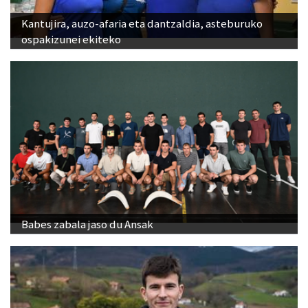
Kantujira, auzo-afaria eta dantzaldia, asteburuko
ospakizunei ekiteko
Babes zabala jaso du Ansak