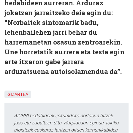
hedabideen aurreran. Arduraz
jokatzen jarraitzeko deia egin du:
“Norbaitek sintomarik badu,
lehenbailehen jarri behar du
harremanetan osasun zentroarekin.
Une horretatik aurrera eta testa egin
arte itxaron gabe jarrera
arduratsuena autoisolamendua da”.
GIZARTEA
AIURRI hedabideak eskualdeko nortasun hitzak
jaso eta zabaltzen ditu. Harpidedun eginda, tokiko
albisteak euskaraz lantzen dituen komunikabidea