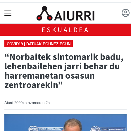
ESKUALDEA
COVID19 | DATUAK EGUNEZ EGUN
“Norbaitek sintomarik badu,
lehenbailehen jarri behar du
harremanetan osasun
zentroarekin”
Aiurri
2020ko azaroaren 2a