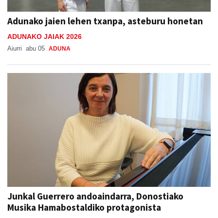
Adunako jaien lehen txanpa, asteburu honetan
ADUNAKO JAIAK 2026
Aiurri
abu 05
ADUNA
Junkal Guerrero andoaindarra, Donostiako
Musika Hamabostaldiko protagonista