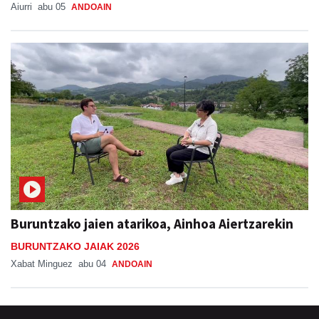
Aiurri
abu 05
ANDOAIN
Buruntzako jaien atarikoa, Ainhoa Aiertzarekin
BURUNTZAKO JAIAK 2026
Xabat Minguez
abu 04
ANDOAIN