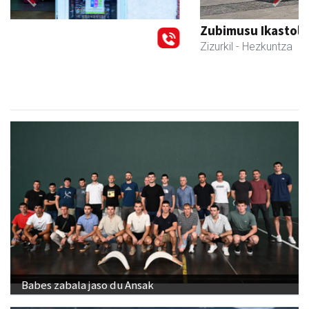
Previous
Next
Zubimusu Ikastola
Zizurkil
- Hezkuntza
Babes zabala jaso du Ansak