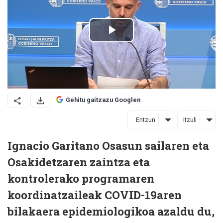
Gehitu gaitzazu Googlen
Entzun
Itzuli
Ignacio Garitano Osasun sailaren eta
Osakidetzaren zaintza eta
kontrolerako programaren
koordinatzaileak COVID-19aren
bilakaera epidemiologikoa azaldu du,