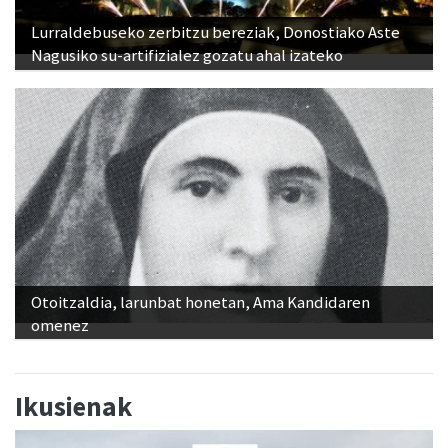
Lurraldebuseko zerbitzu bereziak, Donostiako Aste
Nagusiko su-artifizialez gozatu ahal izateko
Otoitzaldia, larunbat honetan, Ama Kandidaren
omenez
Ikusienak