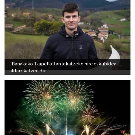
"Banakako Txapelketan jokatzeko nire eskubidea
aldarrikatzen dut"