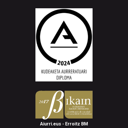
Aiurri.eus - Erroitz BM