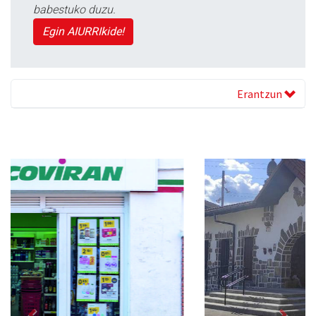
babestuko duzu.
Egin AIURRIkide!
Erantzun