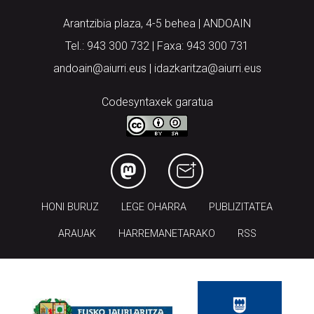
Arantzibia plaza, 4-5 behea | ANDOAIN
Tel.: 943 300 732 | Faxa: 943 300 731
andoain@aiurri.eus | idazkaritza@aiurri.eus
Codesyntaxek garatua
HONI BURUZ
LEGE OHARRA
PUBLIZITATEA
ARAUAK
HARREMANETARAKO
RSS