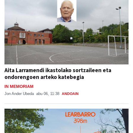
Aita Larramendi ikastolako sortzaileen eta
ondorengoen arteko katebegia
IN MEMORIAM
Jon Ander Ubeda
abu 06, 11:38
ANDOAIN