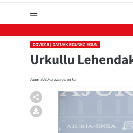
COVID19 | DATUAK EGUNEZ EGUN
Urkullu Lehendaka
Aiurri
2020ko azaroaren 6a