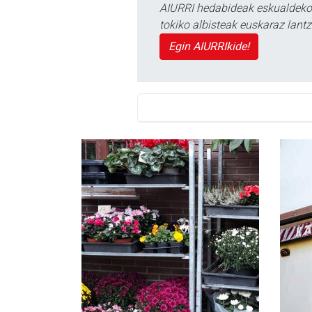
AIURRI hedabideak eskualdeko n
tokiko albisteak euskaraz lan
Egin AIURRIkide!