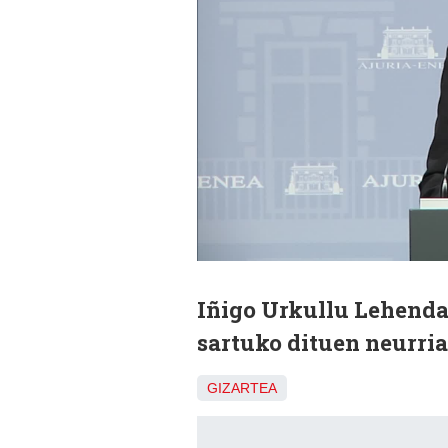
Iñigo Urkullu Lehenda
sartuko dituen neurria
GIZARTEA