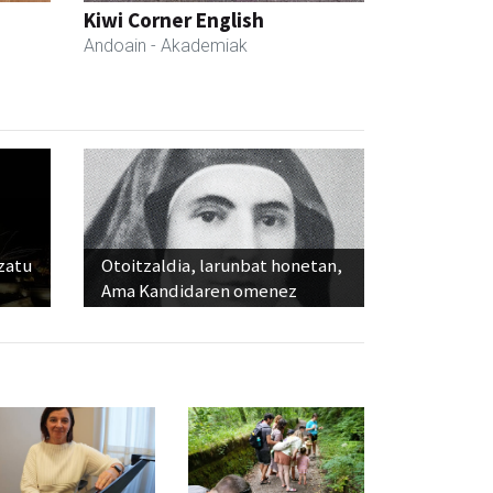
Kiwi Corner English
Andoain
- Akademiak
ozatu
Otoitzaldia, larunbat honetan,
Ama Kandidaren omenez