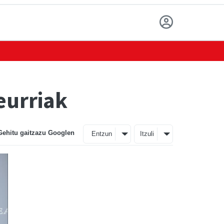
eurriak
Gehitu gaitzazu Googlen
Entzun
Itzuli