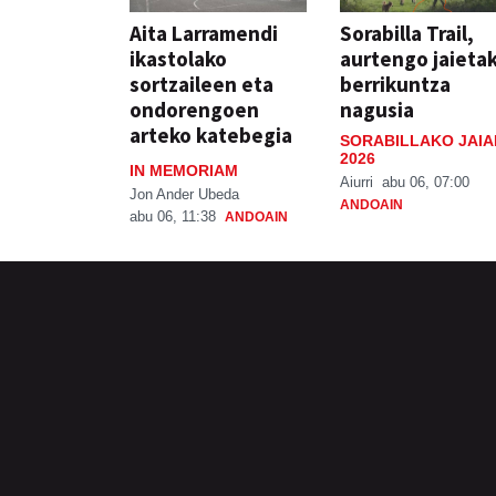
Aita Larramendi
Sorabilla Trail,
ikastolako
aurtengo jaieta
sortzaileen eta
berrikuntza
ondorengoen
nagusia
arteko katebegia
SORABILLAKO JAIA
2026
IN MEMORIAM
Aiurri
abu 06, 07:00
Jon Ander Ubeda
ANDOAIN
abu 06, 11:38
ANDOAIN