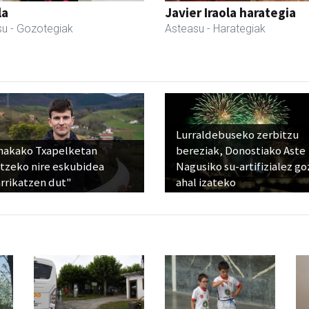
la
Javier Iraola harategia
su
- Gozotegiak
Asteasu
- Harategiak
Lurraldebuseko zerbitzu
nakako Txapelketan
bereziak, Donostiako Aste
atzeko nire eskubidea
Nagusiko su-artifizialez g
rrikatzen dut"
ahal izateko