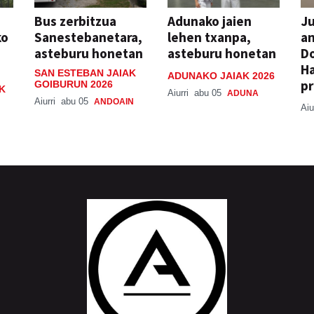
Bus zerbitzua
Adunako jaien
Ju
ko
Sanestebanetara,
lehen txanpa,
an
asteburu honetan
asteburu honetan
Do
H
SAN ESTEBAN JAIAK
ADUNAKO JAIAK 2026
pr
GOIBURUN 2026
K
Aiurri
abu 05
ADUNA
Aiurri
abu 05
ANDOAIN
Aiu