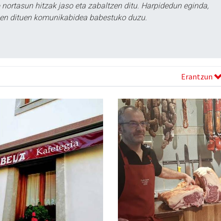
ortasun hitzak jaso eta zabaltzen ditu. Harpidedun eginda,
tzen dituen komunikabidea babestuko duzu.
Erantzun