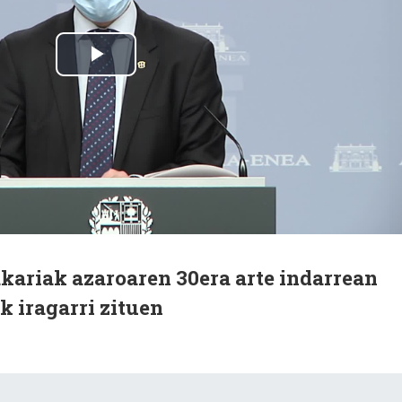
kariak azaroaren 30era arte indarrean
k iragarri zituen