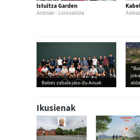
Istuitza Garden
Kabe
Andoain
- Lorezaintza
Astea
"Ba
jok
Babes zabala jaso du Ansak
alda
Ikusienak