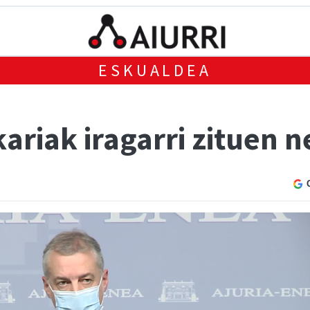
ESKUALDEA
riak iragarri zituen n