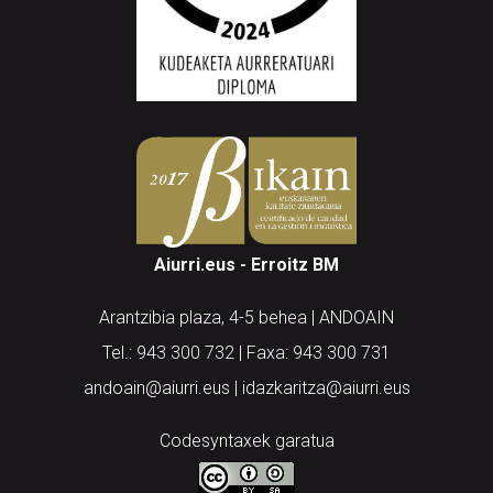
Aiurri.eus - Erroitz BM
Arantzibia plaza, 4-5 behea | ANDOAIN
Tel.: 943 300 732 | Faxa: 943 300 731
andoain@aiurri.eus | idazkaritza@aiurri.eus
Codesyntaxek garatua