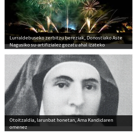
Lurraldebuseko zerbitzu bereziak, Donostiako Aste
Nagusiko su-artifizialez gozatu ahal izateko
Otoitzaldia, larunbat honetan, Ama Kandidaren
omenez