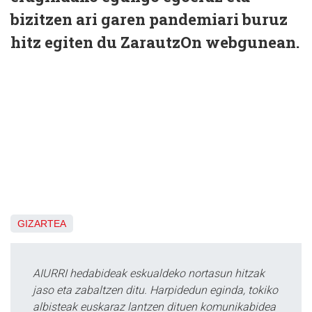
bizitzen ari garen pandemiari buruz
hitz egiten du ZarautzOn webgunean.
GIZARTEA
AIURRI hedabideak eskualdeko nortasun hitzak
jaso eta zabaltzen ditu. Harpidedun eginda, tokiko
albisteak euskaraz lantzen dituen komunikabidea