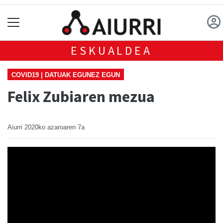
ESKUALDEA
COVID19 | DATUAK EGUNEZ EGUN
Felix Zubiaren mezua
Aiurri
2020ko azaroaren 7a