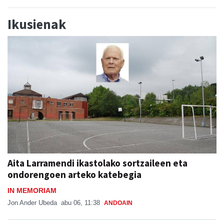
Ikusienak
Aita Larramendi ikastolako sortzaileen eta
ondorengoen arteko katebegia
IN MEMORIAM
Jon Ander Ubeda
abu 06, 11:38
ANDOAIN