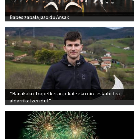
Babes zabala jaso du Ansak
"Banakako Txapelketan jokatzeko nire eskubidea
aldarrikatzen dut"