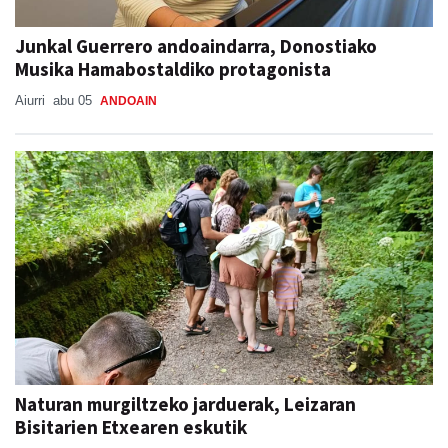
Junkal Guerrero andoaindarra, Donostiako
Musika Hamabostaldiko protagonista
Aiurri
abu 05
ANDOAIN
Naturan murgiltzeko jarduerak, Leizaran
Bisitarien Etxearen eskutik