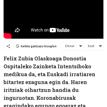
Entzun
Itzuli
Gehitu gaitzazu Googlen
Felix Zubia Olaskoaga Donostia
Ospitaleko Zainketa Intentsiboko
medikua da, eta Euskadi irratiaren
bitartez ezaguna egin da. Haren
iritziak oihartzun handia du
inguruotan. Koronabirusak
eragindako egungo egoeraz eta