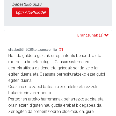
babestuko duzu.
Egin AIURRIkide!
Erantzunak (1)
#1
elisabet53
2020ko azaroaren 8a
Hori da galdera guztiak erreplanteatu behar dira eta
momentu honetan dugun Osasun sistema ere,
demokratikoa ez dena eta gaixoak sendatzelo lan
egiten duena eta Osasuna berreskuratzeko ezer gutxi
egiten duena.
Osasuna era zabal batean uler daiteke eta ez zuk
bakarrik diozun modura.
Pertsonen arteko harremanak beharrezkoak dira eta
orain ezarri diguten hau guztia erabat bidegabea da.
Zer egiten da prebentzioaren alde?hau da, gure