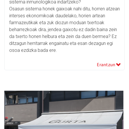
sistema inmunologikoa indartzeko?
Osasun sistema honek gaixoak nahi ditu, horren atzean
interses ekonomikoak daudelako, horien artean
farmazeutikak eta zuk diozun moduan txertoak
beharrezkoak dira, jendea gaixotu ez dadin baina zein
da txerto honen helbura eta zein da duen bermea? Ez
ditzagun herritarrak engainatu eta esan dezagun egi
osoa ezdizka bada ere.
Erantzun