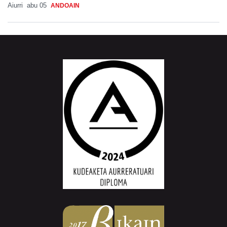
Aiurri
abu 05
ANDOAIN