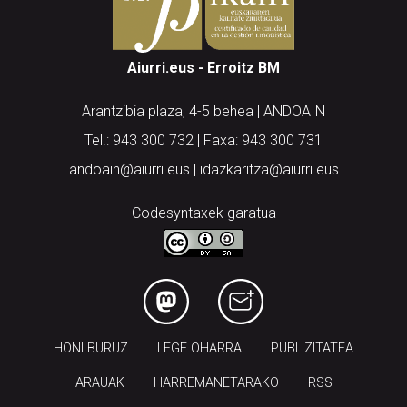
Aiurri.eus - Erroitz BM
Arantzibia plaza, 4-5 behea | ANDOAIN
Tel.: 943 300 732 | Faxa: 943 300 731
andoain@aiurri.eus | idazkaritza@aiurri.eus
Codesyntaxek garatua
HONI BURUZ
LEGE OHARRA
PUBLIZITATEA
ARAUAK
HARREMANETARAKO
RSS