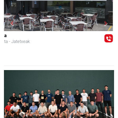
Previous
Next
Amonarriz iturgintza S. L.
Larraul
- Iturgintza