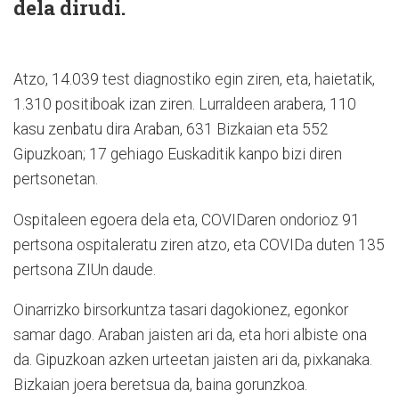
dela dirudi.
Atzo, 14.039 test diagnostiko egin ziren, eta, haietatik,
1.310 positiboak izan ziren. Lurraldeen arabera, 110
kasu zenbatu dira Araban, 631 Bizkaian eta 552
Gipuzkoan; 17 gehiago Euskaditik kanpo bizi diren
pertsonetan.
Ospitaleen egoera dela eta, COVIDaren ondorioz 91
pertsona ospitaleratu ziren atzo, eta COVIDa duten 135
pertsona ZIUn daude.
Oinarrizko birsorkuntza tasari dagokionez, egonkor
samar dago. Araban jaisten ari da, eta hori albiste ona
da. Gipuzkoan azken urteetan jaisten ari da, pixkanaka.
Bizkaian joera beretsua da, baina gorunzkoa.