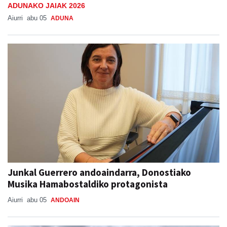
ADUNAKO JAIAK 2026
Aiurri
abu 05
ADUNA
Junkal Guerrero andoaindarra, Donostiako
Musika Hamabostaldiko protagonista
Aiurri
abu 05
ANDOAIN