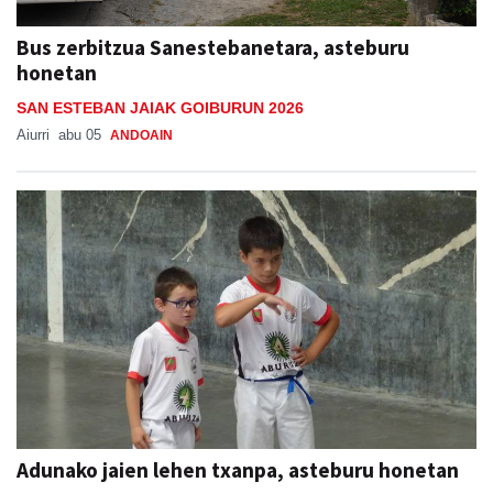
Bus zerbitzua Sanestebanetara, asteburu
honetan
SAN ESTEBAN JAIAK GOIBURUN 2026
Aiurri
abu 05
ANDOAIN
Adunako jaien lehen txanpa, asteburu honetan