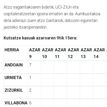
Atzo iragarritakoaren bidetik, UCI-ZIUn eta
ospitaleratzeetan igoera ematen ari da. Aurrikusitakoa
dela adierazi zuen atzo Garitanok, datozen egunetan
jaisteko itxaropenarekin.
Kutsatze kasuak azaroaren 9tik 15era:
HERRIA
AZAR
AZAR
AZAR
AZAR
AZAR
AZAR
9
10
11
12
13
14
ANDOAIN
7
URNIETA
1
ZIZURKIL
2
VILLABONA
6