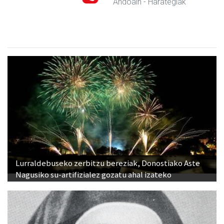
Andoain
- Harategiak
Lurraldebuseko zerbitzu bereziak, Donostiako Aste
Nagusiko su-artifizialez gozatu ahal izateko