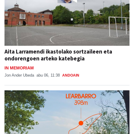
Aita Larramendi ikastolako sortzaileen eta
ondorengoen arteko katebegia
IN MEMORIAM
Jon Ander Ubeda
abu 06, 11:38
ANDOAIN