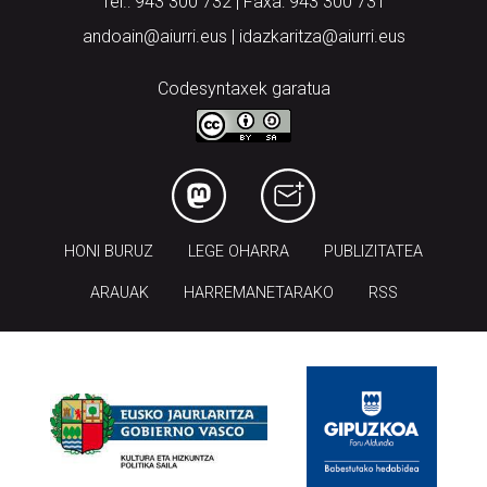
Tel.: 943 300 732 | Faxa: 943 300 731
andoain@aiurri.eus | idazkaritza@aiurri.eus
Codesyntaxek garatua
HONI BURUZ
LEGE OHARRA
PUBLIZITATEA
ARAUAK
HARREMANETARAKO
RSS