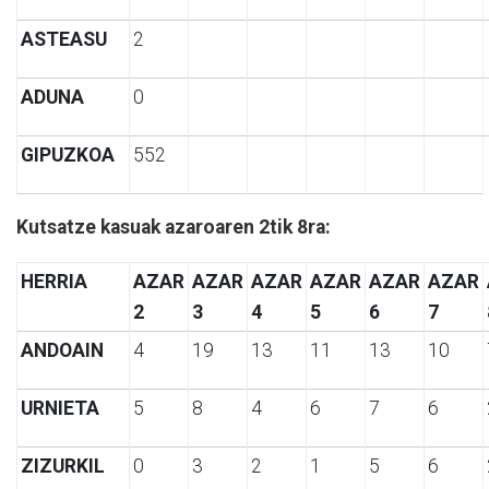
ASTEASU
2
ADUNA
0
GIPUZKOA
552
Kutsatze kasuak azaroaren 2tik 8ra:
HERRIA
AZAR
AZAR
AZAR
AZAR
AZAR
AZAR
2
3
4
5
6
7
ANDOAIN
4
19
13
11
13
10
URNIETA
5
8
4
6
7
6
ZIZURKIL
0
3
2
1
5
6