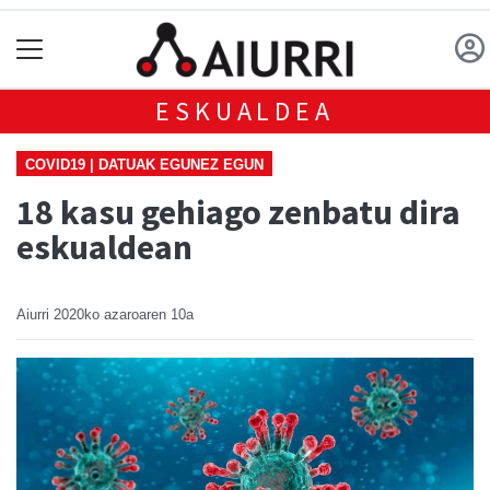
ESKUALDEA
COVID19 | DATUAK EGUNEZ EGUN
18 kasu gehiago zenbatu dira
eskualdean
Aiurri
2020ko azaroaren 10a