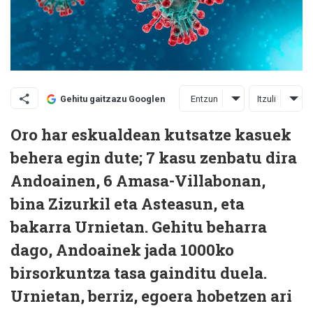
Entzun
Itzuli
Gehitu gaitzazu Googlen
Oro har eskualdean kutsatze kasuek
behera egin dute; 7 kasu zenbatu dira
Andoainen, 6 Amasa-Villabonan,
bina Zizurkil eta Asteasun, eta
bakarra Urnietan. Gehitu beharra
dago, Andoainek jada 1000ko
birsorkuntza tasa gainditu duela.
Urnietan, berriz, egoera hobetzen ari