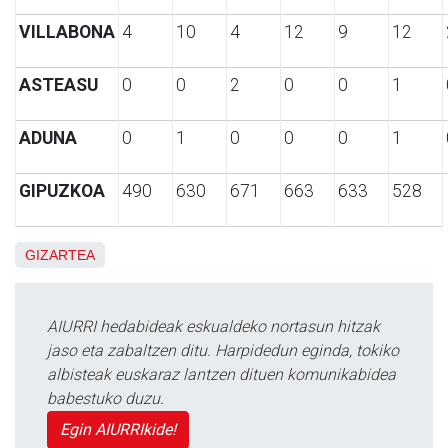
VILLABONA
4
10
4
12
9
12
ASTEASU
0
0
2
0
0
1
ADUNA
0
1
0
0
0
1
GIPUZKOA
490
630
671
663
633
528
GIZARTEA
AIURRI hedabideak eskualdeko nortasun hitzak
jaso eta zabaltzen ditu. Harpidedun eginda, tokiko
albisteak euskaraz lantzen dituen komunikabidea
babestuko duzu.
Egin AIURRIkide!