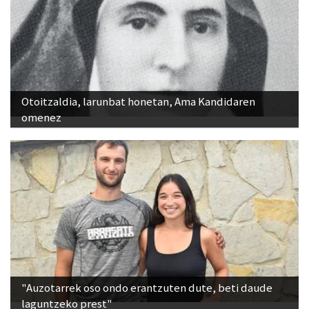
Otoitzaldia, larunbat honetan, Ama Kandidaren
omenez
"Auzotarrek oso ondo erantzuten dute, beti daude
laguntzeko prest"