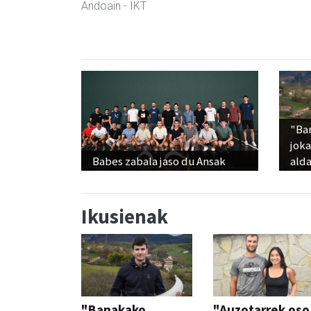
Andoain
- IKT
"Ba
jok
Babes zabala jaso du Ansak
alda
Ikusienak
"Banakako
"Auzotarrek oso