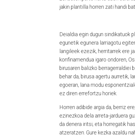
jakin plantilla horren zati handi b
Deialdia egin dugun sindikatuok pl
egunetik egunera larriagotu egite
langileek ezezik, herritarrek ere 
konfinamendua igaro ondoren, Osak
birusaren balizko berragerraldiei
behar da, birusa agertu aurretik,
egoeran, lana modu esponentziale
ez diren errefortzu horiek.
Horren adibide argia da, berriz er
ezinezkoa dela arreta-jarduera gu
da denera iritsi, eta horregatik 
atzeratzen. Gure kezka azaldu nah