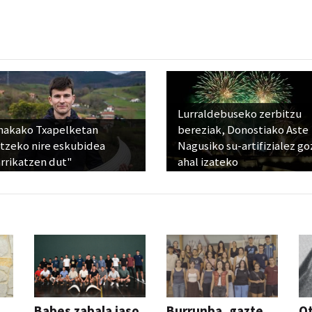
Lurraldebuseko zerbitzu
nakako Txapelketan
bereziak, Donostiako Aste
atzeko nire eskubidea
Nagusiko su-artifizialez g
rrikatzen dut"
ahal izateko
Babes zabala jaso
Burrunba, gazte
Ot