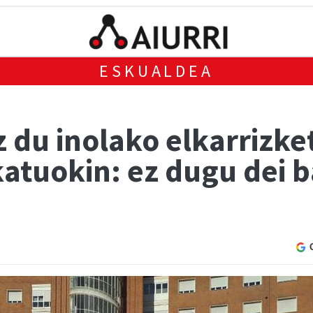
ESKUALDEA
 du inolako elkarrizket
atuokin: ez dugu dei b