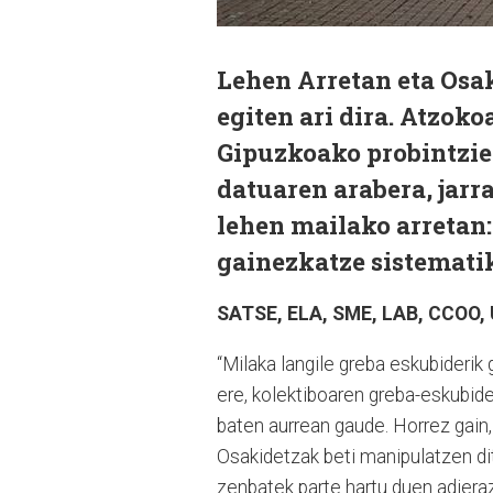
Lehen Arretan eta Osak
egiten ari dira. Atzok
Gipuzkoako probintzi
datuaren arabera, jarra
lehen mailako arretan:
gainezkatze sistematik
SATSE, ELA, SME, LAB, CCOO, 
“Milaka langile greba eskubiderik
ere, kolektiboaren greba-eskubide
baten aurrean gaude. Horrez gain,
Osakidetzak beti manipulatzen dit
zenbatek parte hartu duen adierazi