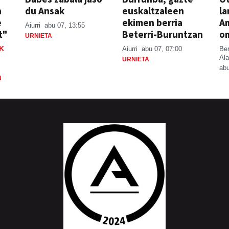
n
du Ansak
euskaltzaleen
la
e
ekimen berria
A
Aiurri
abu 07, 13:55
t"
Beterri-Buruntzan
o
URNIETA
K
Aiurri
abu 07, 07:00
Be
Ala
URNIETA
abu
N