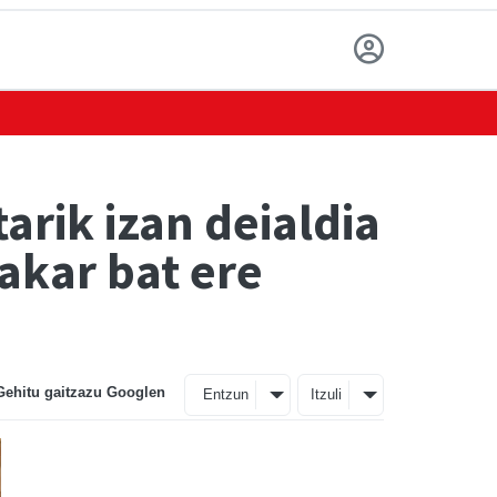
arik izan deialdia
akar bat ere
Gehitu gaitzazu Googlen
Entzun
Itzuli