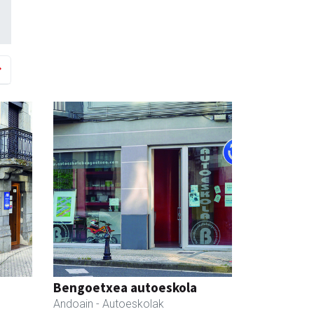
Bengoetxea autoeskola
Andoain
- Autoeskolak