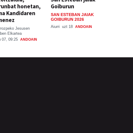
runbat honetan,
Goiburun
ma Kandidaren
SAN ESTEBAN JAIAK
menez
GOIBURUN 2026
Aiurri
uzt 18
ANDOAIN
rrozpeko Jesusen
ben Elkartea
 07, 09:25
ANDOAIN