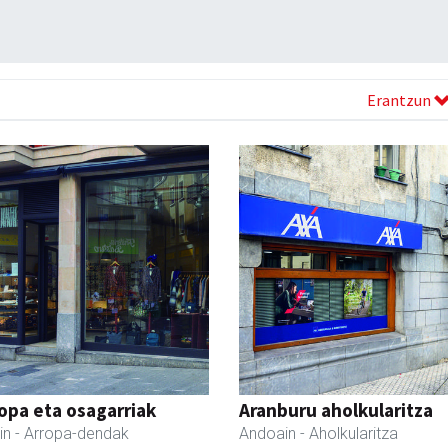
Erantzun
ropa eta osagarriak
Aranburu aholkularitza
in
- Arropa-dendak
Andoain
- Aholkularitza