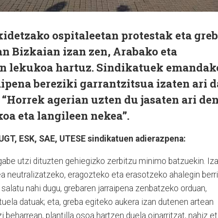
idetzako ospitaleetan protestak eta gre
oan Bizkaian izan zen, Arabako eta
en lekukoa hartuz. Sindikatuek emandak
ipena bereziki garrantzitsua izaten ari d
 “Horrek agerian uzten du jasaten ari de
oa eta langileen nekea”.
UGT, ESK, SAE, UTESE sindikatuen adierazpena:
 gabe utzi dituzten gehiegizko zerbitzu minimo batzuekin. Iz
a neutralizatzeko, eragozteko eta erasotzeko ahalegin berri
 salatu nahi dugu, grebaren jarraipena zenbatzeko orduan,
uela datuak; eta, greba egiteko aukera izan dutenen artean
 beharrean, plantilla osoa hartzen duela oinarritzat, nahiz e