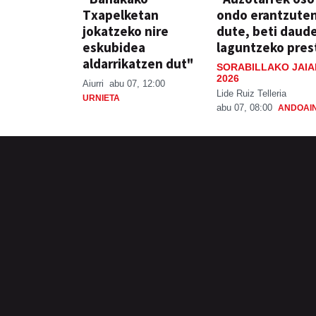
Txapelketan
ondo erantzute
jokatzeko nire
dute, beti daud
eskubidea
laguntzeko pres
aldarrikatzen dut"
SORABILLAKO JAIA
2026
Aiurri
abu 07, 12:00
Lide Ruiz Telleria
URNIETA
abu 07, 08:00
ANDOAI