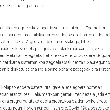
atek ezin duela greba egin.
antillaren egoera kezkagarria salatu nahi dugu. Egoera hori
n da pandemiaren bilakaeraren ondorioz eta horren ondorioa
jasaten dituzte. Argi eta garbi esan dezakegu, lehen
idetzak ez duela plangintza egokirik martxan jarri, ezta
 bermeekin aurre egiteko beharrezko errefortzuak ere. Gogora
 lan gainkarga sistematikoa zegoela Osakidetzan. Gaur egungo
an biderkatu da eta inoiz baino beharrezkoagoak dira iriste
e, kolapso egoera batera iritsi garela, eta egoera horretan
ztiari erantzutea. Hala, martxoan gertatu zen bezala, jada ez
hasi dira programatutako edota presazkoa ez den ohiko arreta
i dugu neurri horien aurrean; izan ere, Covid-19az bestelako