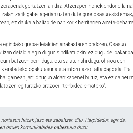
zerapenak gertatzen ari dira. Atzerapen horiek ondorio larria
a, zalantzarik gabe, agerian uzten dute gure osasun-sistemak,
ean, ez daukala baliabide nahikorik herritarren arreta-beharre
eta egindako greba-deialdien arrakastaren ondoren, Osasun
ik izan deialdia egin dugun sindikatuokin: ez dugu dei bakar ba
urri batzuen berri dugu, eta salatu nahi dugu, ohikoa den
tik erabateko opakutasuna eta informazio falta dagoela. Era
i gainean jarri ditugun aldarrikapenei buruz, eta ez da neurr
 datozen egiturazko arazoei irtenbidea emateko”.
ortasun hitzak jaso eta zabaltzen ditu. Harpidedun eginda,
tzen dituen komunikabidea babestuko duzu.