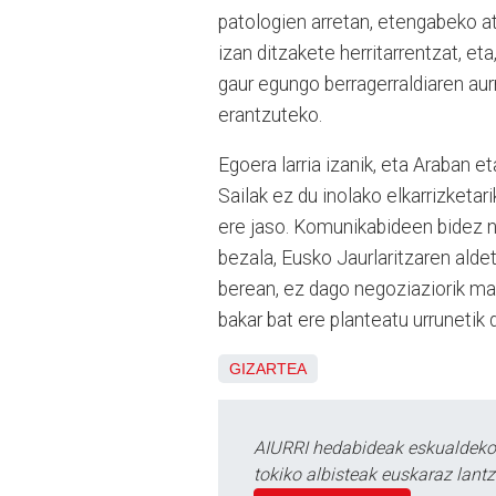
patologien arretan, etengabeko at
izan ditzakete herritarrentzat, et
gaur egungo berragerraldiaren aurr
erantzuteko.
Egoera larria izanik, eta Araban 
Sailak ez du inolako elkarrizketar
ere jaso. Komunikabideen bidez ne
bezala, Eusko Jaurlaritzaren alde
berean, ez dago negoziaziorik maha
bakar bat ere planteatu urrunetik
GIZARTEA
AIURRI hedabideak eskualdeko n
tokiko albisteak euskaraz lan