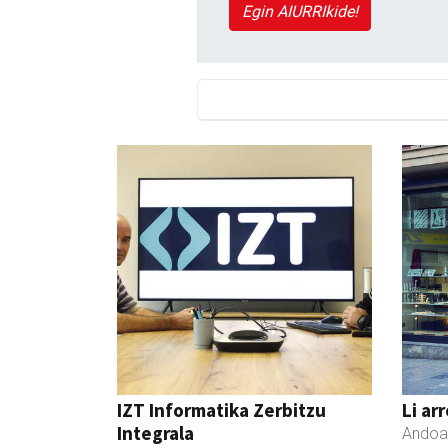
Egin AIURRIkide!
IZT Informatika Zerbitzu
Li ar
Integrala
Andoa