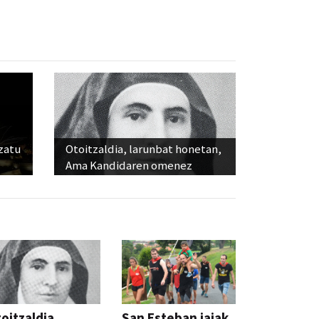
ozatu
Otoitzaldia, larunbat honetan,
Ama Kandidaren omenez
oitzaldia,
San Esteban jaiak