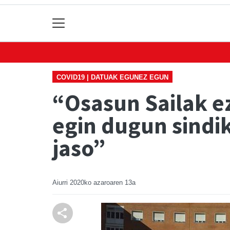
COVID19 | DATUAK EGUNEZ EGUN
“Osasun Sailak ez
egin dugun sindik
jaso”
Aiurri
2020ko azaroaren 13a