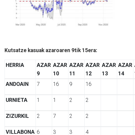
Kutsatze kasuak azaroaren 9tik 15era:
HERRIA
AZAR
AZAR
AZAR
AZAR
AZAR
AZAR
9
10
11
12
13
14
ANDOAIN
7
16
9
16
URNIETA
1
1
2
2
ZIZURKIL
2
7
2
2
VILLABONA
6
3
3
4