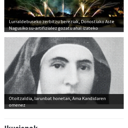
Lurraldebuseko zerbitzu bereziak, Donostiako Aste
Nagusiko su-artifizialez gozatu ahal izateko
Otoitzaldia, larunbat honetan, Ama Kandidaren
omenez