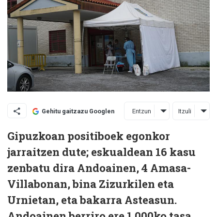
Entzun
Itzuli
Gehitu gaitzazu Googlen
Gipuzkoan positiboek egonkor
jarraitzen dute; eskualdean 16 kasu
zenbatu dira Andoainen, 4 Amasa-
Villabonan, bina Zizurkilen eta
Urnietan, eta bakarra Asteasun.
Andoainen berriro ere 1.000ko tasa