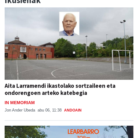
Ikusienak
Aita Larramendi ikastolako sortzaileen eta
ondorengoen arteko katebegia
IN MEMORIAM
Jon Ander Ubeda
abu 06, 11:38
ANDOAIN