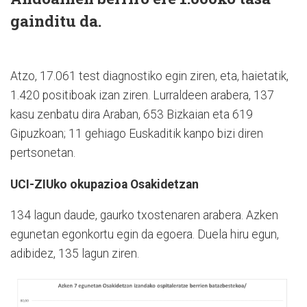
gainditu da.
Atzo, 17.061 test diagnostiko egin ziren, eta, haietatik,
1.420 positiboak izan ziren. Lurraldeen arabera, 137
kasu zenbatu dira Araban, 653 Bizkaian eta 619
Gipuzkoan; 11 gehiago Euskaditik kanpo bizi diren
pertsonetan.
UCI-ZIUko okupazioa Osakidetzan
134 lagun daude, gaurko txostenaren arabera. Azken
egunetan egonkortu egin da egoera. Duela hiru egun,
adibidez, 135 lagun ziren.