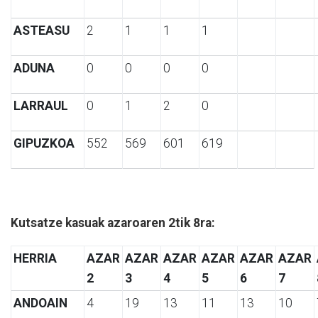
ASTEASU
2
1
1
1
ADUNA
0
0
0
0
LARRAUL
0
1
2
0
GIPUZKOA
552
569
601
619
Kutsatze kasuak azaroaren 2tik 8ra:
HERRIA
AZAR
AZAR
AZAR
AZAR
AZAR
AZAR
2
3
4
5
6
7
ANDOAIN
4
19
13
11
13
10