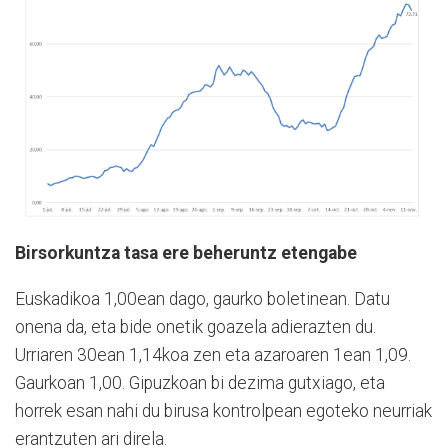
Birsorkuntza tasa ere beheruntz etengabe
Euskadikoa 1,00ean dago, gaurko boletinean. Datu
onena da, eta bide onetik goazela adierazten du.
Urriaren 30ean 1,14koa zen eta azaroaren 1ean 1,09.
Gaurkoan 1,00. Gipuzkoan bi dezima gutxiago, eta
horrek esan nahi du birusa kontrolpean egoteko neurriak
erantzuten ari direla.