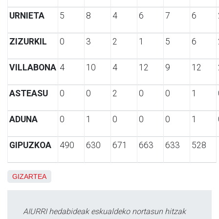
URNIETA
5
8
4
6
7
6
ZIZURKIL
0
3
2
1
5
6
VILLABONA
4
10
4
12
9
12
ASTEASU
0
0
2
0
0
1
ADUNA
0
1
0
0
0
1
GIPUZKOA
490
630
671
663
633
528
GIZARTEA
AIURRI hedabideak eskualdeko nortasun hitzak