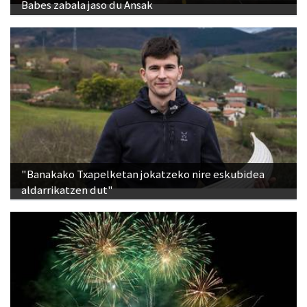
Babes zabala jaso du Ansak
"Banakako Txapelketan jokatzeko nire eskubidea
aldarrikatzen dut"