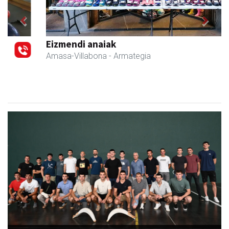
Previous
Next
Eizmendi anaiak
Amasa-Villabona
- Armategia