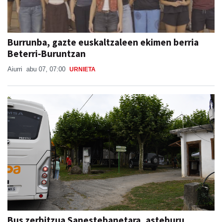
Burrunba, gazte euskaltzaleen ekimen berria
Beterri-Buruntzan
Aiurri
abu 07, 07:00
URNIETA
Bus zerbitzua Sanestebanetara, asteburu