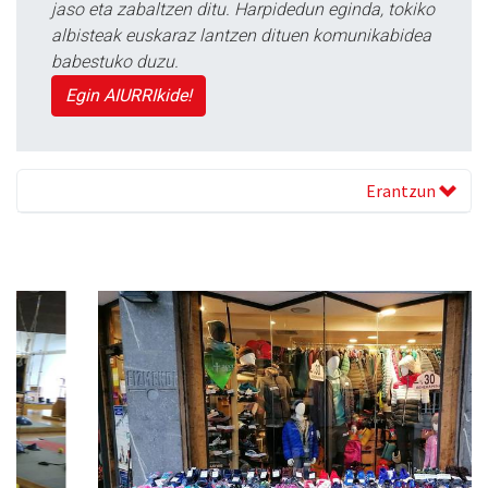
jaso eta zabaltzen ditu. Harpidedun eginda, tokiko
albisteak euskaraz lantzen dituen komunikabidea
babestuko duzu.
Egin AIURRIkide!
Erantzun