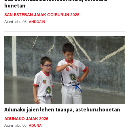
honetan
SAN ESTEBAN JAIAK GOIBURUN 2026
Aiurri
abu 05
ANDOAIN
Adunako jaien lehen txanpa, asteburu honetan
ADUNAKO JAIAK 2026
Aiurri
abu 05
ADUNA