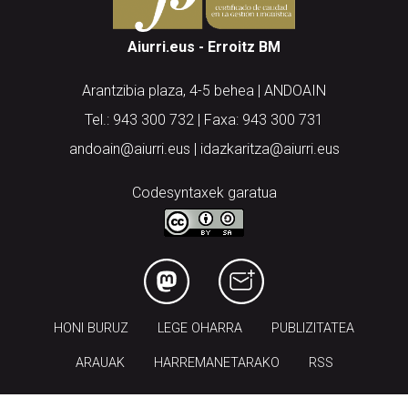
Aiurri.eus - Erroitz BM
Arantzibia plaza, 4-5 behea | ANDOAIN
Tel.: 943 300 732 | Faxa: 943 300 731
andoain@aiurri.eus | idazkaritza@aiurri.eus
Codesyntaxek garatua
HONI BURUZ
LEGE OHARRA
PUBLIZITATEA
ARAUAK
HARREMANETARAKO
RSS