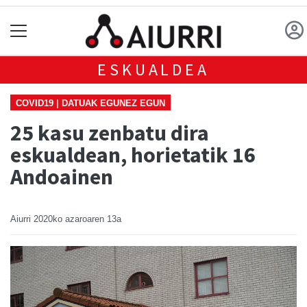
ESKUALDEA
COVID19 | DATUAK EGUNEZ EGUN
25 kasu zenbatu dira
eskualdean, horietatik 16
Andoainen
Aiurri
2020ko azaroaren 13a