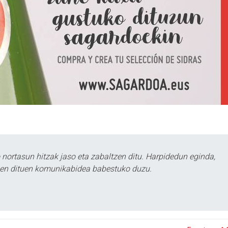
ortasun hitzak jaso eta zabaltzen ditu. Harpidedun eginda,
tzen dituen komunikabidea babestuko duzu.