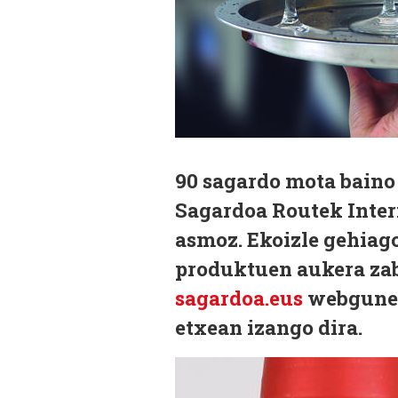
90 sagardo mota baino
Sagardoa Routek Inter
asmoz. Ekoizle gehiag
produktuen aukera zaba
sagardoa.eus
webgunea
etxean izango dira.