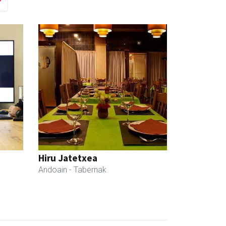
Hiru Jatetxea
Andoain
- Tabernak