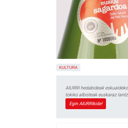
KULTURA
AIURRI hedabideak eskualdeko n
tokiko albisteak euskaraz lan
Egin AIURRIkide!