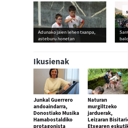
Adunako jaien lehen txanpa,
Sant
asteburu honetan
balo
Ikusienak
Junkal Guerrero
Naturan
andoaindarra,
murgiltzeko
Donostiako Musika
jarduerak,
Hamabostaldiko
Leizaran Bisitar
protagonista
Etxearen eskuti