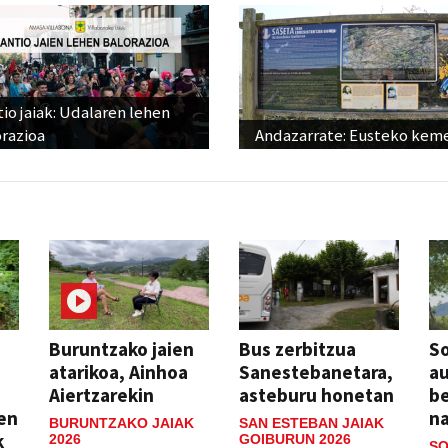
io jaiak: Udalaren lehen
razioa
Andazarrate: Eusteko kem
Buruntzako jaien
Bus zerbitzua
So
atarikoa, Ainhoa
Sanestebanetara,
au
Aiertzarekin
asteburu honetan
be
ien
n
BURUNTZAKO JAIAK
SAN ESTEBAN JAIAK
k
2026
GOIBURUN 2026
SO