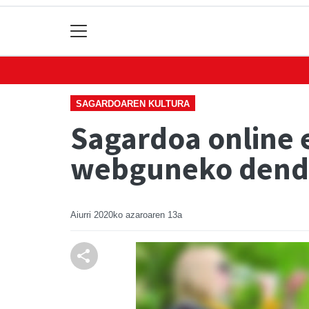
SAGARDOAREN KULTURA
Sagardoa online 
webguneko den
Aiurri
2020ko azaroaren 13a