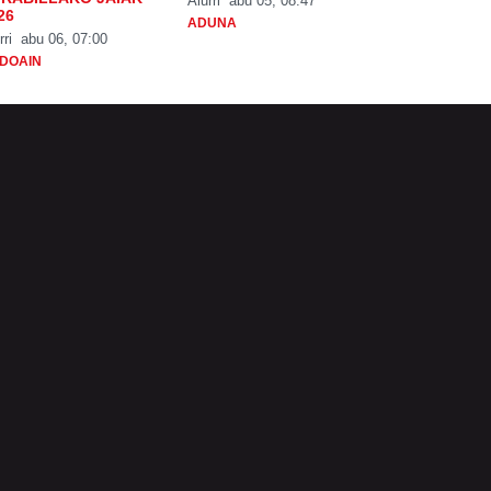
Aiurri
abu 05, 08:47
26
ADUNA
rri
abu 06, 07:00
DOAIN