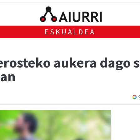
ESKUALDEA
erosteko aukera dago 
dan