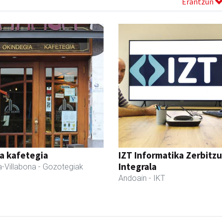
Erantzun
a kafetegia
IZT Informatika Zerbitzu
Integrala
-Villabona
- Gozotegiak
Andoain
- IKT