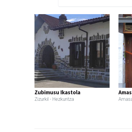
Zubimusu Ikastola
Amas
Zizurkil
- Hezkuntza
Amasa