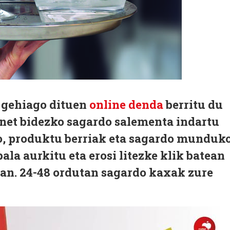
 gehiago dituen
online denda
berritu du
net bidezko sagardo salementa indartu
o, produktu berriak eta sagardo munduk
la aurkitu eta erosi litezke klik batean
n. 24-48 ordutan sagardo kaxak zure