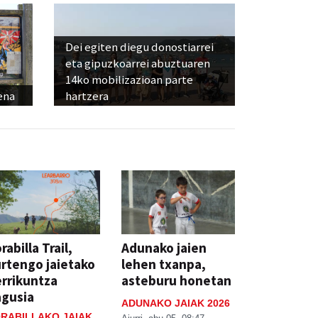
Dei egiten diegu donostiarrei
eta gipuzkoarrei abuztuaren
14ko mobilizazioan parte
ena
hartzera
rabilla Trail,
Adunako jaien
rtengo jaietako
lehen txanpa,
rrikuntza
asteburu honetan
agusia
ADUNAKO JAIAK 2026
RABILLAKO JAIAK