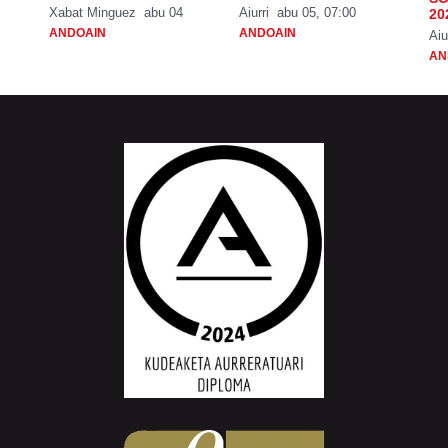
Xabat Minguez
abu 04
Aiurri
abu 05, 07:00
20
ANDOAIN
ANDOAIN
Aiu
AN