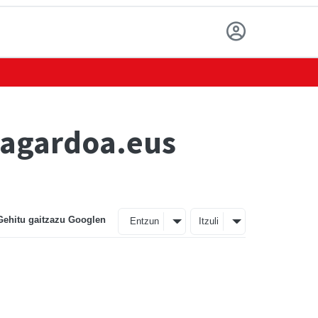
sagardoa.eus
Gehitu gaitzazu Googlen
Entzun
Itzuli