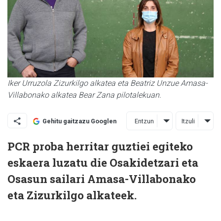
Iker Urruzola Zizurkilgo alkatea eta Beatriz Unzue Amasa-
Villabonako alkatea Bear Zana pilotalekuan.
Entzun
Itzuli
Gehitu gaitzazu Googlen
PCR proba herritar guztiei egiteko
eskaera luzatu die Osakidetzari eta
Osasun sailari Amasa-Villabonako
eta Zizurkilgo alkateek.