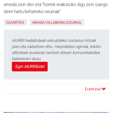
erreala zein den eta "horrek erakutsiko digu zein izango
diren hartu beharreko neurriak".
GIZARTEA
AMASA-VILLABONA
ZIZURKIL
AIURRI hedabideak eskualdeko nortasun hitzak
jaso eta zabaltzen ditu. Harpidedun eginda, tokiko
albisteak euskaraz lantzen dituen komunikabidea
babestuko duzu.
Egin AIURRIkide!
Erantzun