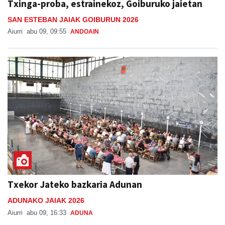
Txinga-proba, estrainekoz, Goiburuko jaietan
SAN ESTEBAN JAIAK GOIBURUN 2026
Aiurri
abu 09, 09:55
ANDOAIN
Txekor Jateko bazkaria Adunan
ADUNAKO JAIAK 2026
Aiurri
abu 09, 16:33
ADUNA