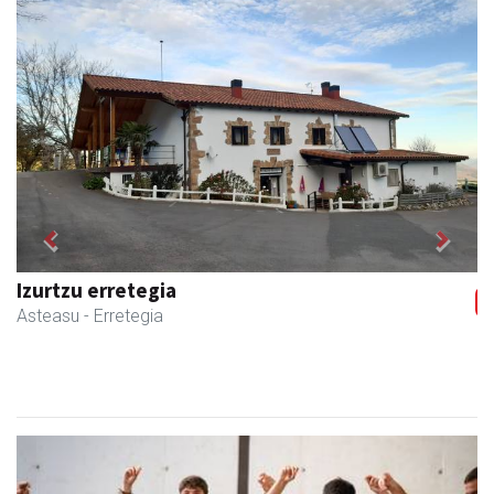
Previous
Next
Izurtzu erretegia
Asteasu
- Erretegia