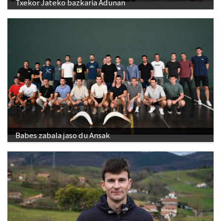
Txekor Jateko bazkaria Adunan
Babes zabala jaso du Ansak