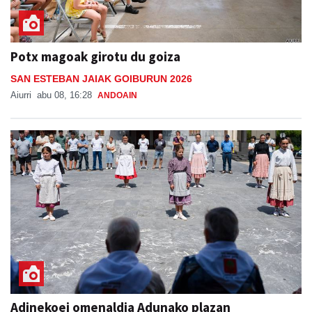
Potx magoak girotu du goiza
SAN ESTEBAN JAIAK GOIBURUN 2026
Aiurri
abu 08, 16:28
ANDOAIN
Adinekoei omenaldia Adunako plazan