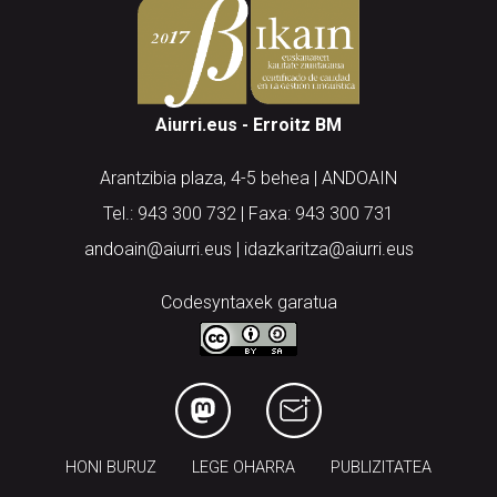
Aiurri.eus - Erroitz BM
Arantzibia plaza, 4-5 behea | ANDOAIN
Tel.: 943 300 732 | Faxa: 943 300 731
andoain@aiurri.eus | idazkaritza@aiurri.eus
Codesyntaxek garatua
HONI BURUZ
LEGE OHARRA
PUBLIZITATEA