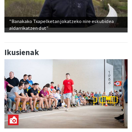
"Banakako Txapelketan jokatzeko nire eskubidea
aldarrikatzen dut"
Ikusienak