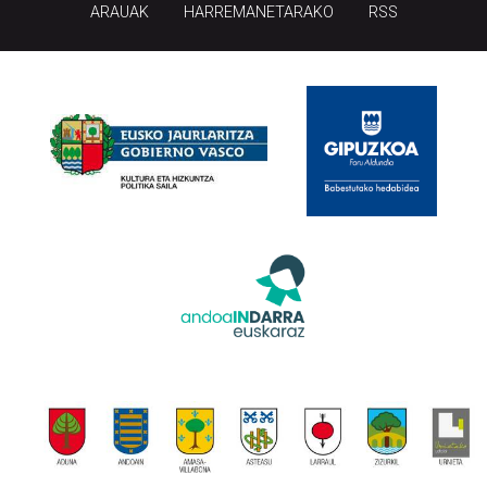
ARAUAK
HARREMANETARAKO
RSS