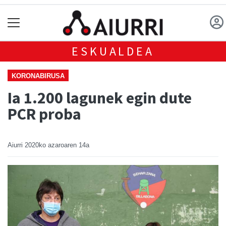
ESKUALDEA
KORONABIRUSA
Ia 1.200 lagunek egin dute
PCR proba
Aiurri
2020ko azaroaren 14a