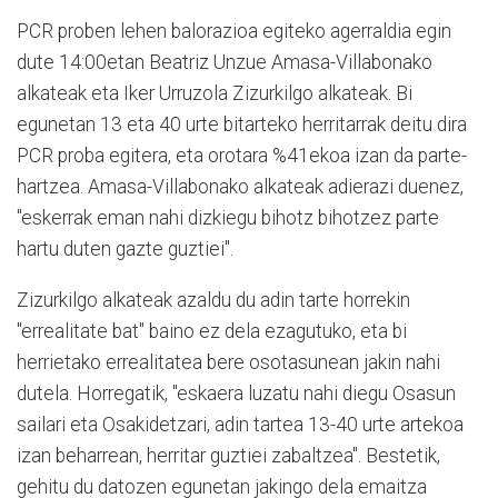
PCR proben lehen balorazioa egiteko agerraldia egin
dute 14:00etan Beatriz Unzue Amasa-Villabonako
alkateak eta Iker Urruzola Zizurkilgo alkateak. Bi
egunetan 13 eta 40 urte bitarteko herritarrak deitu dira
PCR proba egitera, eta orotara %41ekoa izan da parte-
hartzea. Amasa-Villabonako alkateak adierazi duenez,
"eskerrak eman nahi dizkiegu bihotz bihotzez parte
hartu duten gazte guztiei".
Zizurkilgo alkateak azaldu du adin tarte horrekin
"errealitate bat" baino ez dela ezagutuko, eta bi
herrietako errealitatea bere osotasunean jakin nahi
dutela. Horregatik, "eskaera luzatu nahi diegu Osasun
sailari eta Osakidetzari, adin tartea 13-40 urte artekoa
izan beharrean, herritar guztiei zabaltzea". Bestetik,
gehitu du datozen egunetan jakingo dela emaitza