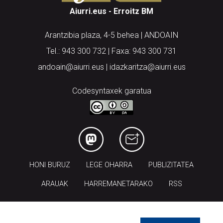
Aiurri.eus - Erroitz BM
Arantzibia plaza, 4-5 behea | ANDOAIN
Tel.: 943 300 732 | Faxa: 943 300 731
andoain@aiurri.eus | idazkaritza@aiurri.eus
Codesyntaxek garatua
HONI BURUZ
LEGE OHARRA
PUBLIZITATEA
ARAUAK
HARREMANETARAKO
RSS