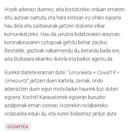
Hizek adierazi duenez, aita bisitatzeko orduan ematen
ditu autoan sartuta, eta hara iristean ez-ohiko egoera
hau dela eta zailtasunak jartzen dizkiete elkar
komunikatzeko. Hau da, urrutira bidatzearen arazoari,
koronabirusaren oztopoak gehitu behar zaizkio.
Bestalde, gazteak nabarmendu du, berandu bada ere,
aita Bizkaiara ekarriko dutela eta baikor agertu da.
Eurekin batera eraman dute, "
Urrunketa + Covid19 =
Umezurtz
" jartzen duen kartela, zeinak, ondo
adierazten duen egun motxiladun haurrek bizi duten
egoera. Xochitl Karasatorrek egoerari buruzko
azalpenak eman ostean, Hizerekin nolabaiteko
solasaldia eduki du, eta euren bidaietaz jardun dute.
GIZARTEA