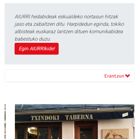
AIURRI hedabideak eskualdeko nortasun hitzak
jaso eta zabaltzen ditu. Harpidedun eginda, tokiko
albisteak euskaraz lantzen dituen komunikabidea
babestuko duzu.
Egin AIURRIkide!
Erantzun