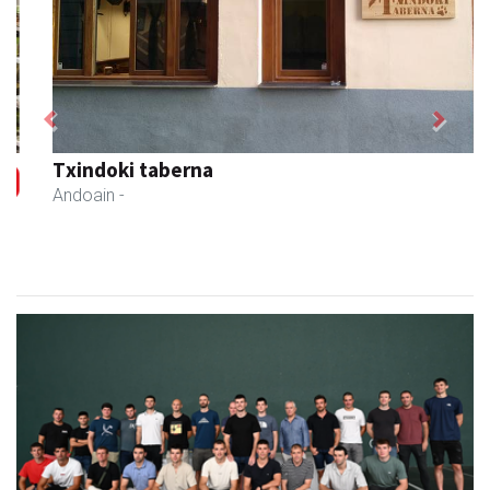
Previous
Next
Txindoki taberna
Andoain
-