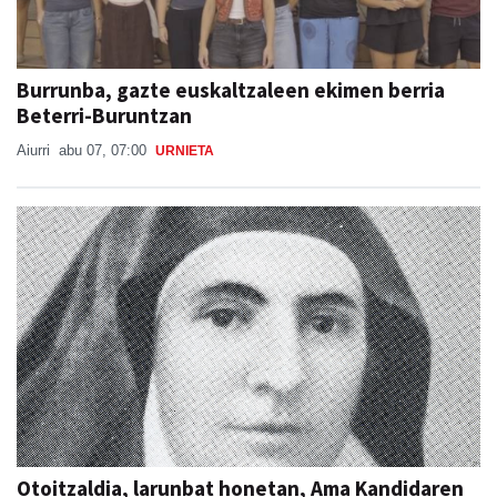
Burrunba, gazte euskaltzaleen ekimen berria
Beterri-Buruntzan
Aiurri
abu 07, 07:00
URNIETA
Otoitzaldia, larunbat honetan, Ama Kandidaren