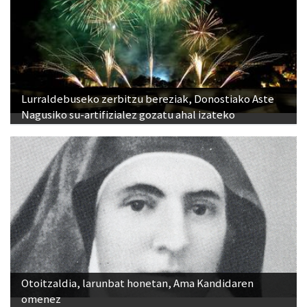
Lurraldebuseko zerbitzu bereziak, Donostiako Aste
Nagusiko su-artifizialez gozatu ahal izateko
Otoitzaldia, larunbat honetan, Ama Kandidaren
omenez