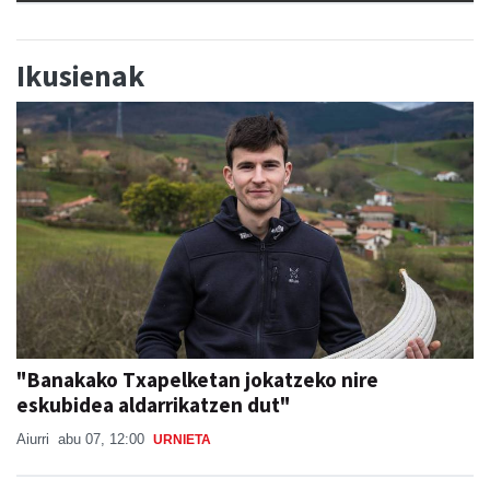
Ikusienak
"Banakako Txapelketan jokatzeko nire
eskubidea aldarrikatzen dut"
Aiurri
abu 07, 12:00
URNIETA