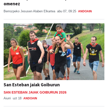
omenez
Berrozpeko Jesusen Alaben Elkartea
abu 07, 09:25
ANDOAIN
San Esteban jaiak Goiburun
SAN ESTEBAN JAIAK GOIBURUN 2026
Aiurri
uzt 18
ANDOAIN