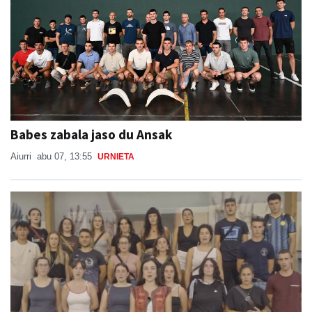
Babes zabala jaso du Ansak
Aiurri
abu 07, 13:55
URNIETA