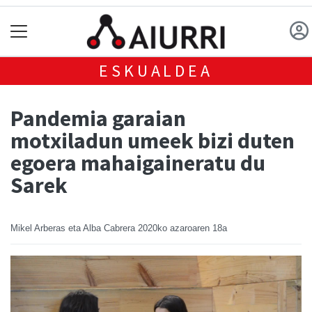
ESKUALDEA
Pandemia garaian
motxiladun umeek bizi duten
egoera mahaigaineratu du
Sarek
Mikel Arberas eta Alba Cabrera
2020ko azaroaren 18a