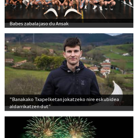
Babes zabala jaso du Ansak
"Banakako Txapelketan jokatzeko nire eskubidea
aldarrikatzen dut"