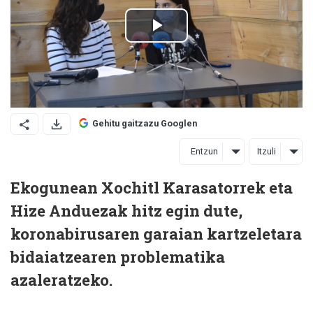
Gehitu gaitzazu Googlen
Entzun
Itzuli
Ekogunean Xochitl Karasatorrek eta
Hize Anduezak hitz egin dute,
koronabirusaren garaian kartzeletara
bidaiatzearen problematika
azaleratzeko.