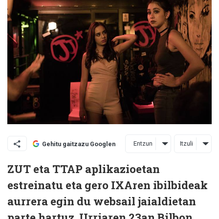
Entzun
Itzuli
Gehitu gaitzazu Googlen
ZUT eta TTAP aplikazioetan
estreinatu eta gero IXAren ibilbideak
aurrera egin du websail jaialdietan
parte hartuz. Urriaren 23an Bilbon