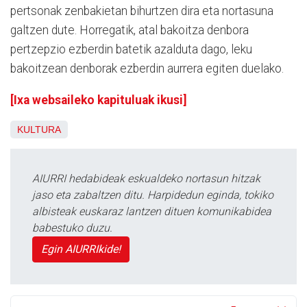
pertsonak zenbakietan bihurtzen dira eta nortasuna
galtzen dute. Horregatik, atal bakoitza denbora
pertzepzio ezberdin batetik azalduta dago, leku
bakoitzean denborak ezberdin aurrera egiten duelako.
[Ixa websaileko kapituluak ikusi]
KULTURA
AIURRI hedabideak eskualdeko nortasun hitzak
jaso eta zabaltzen ditu. Harpidedun eginda, tokiko
albisteak euskaraz lantzen dituen komunikabidea
babestuko duzu.
Egin AIURRIkide!