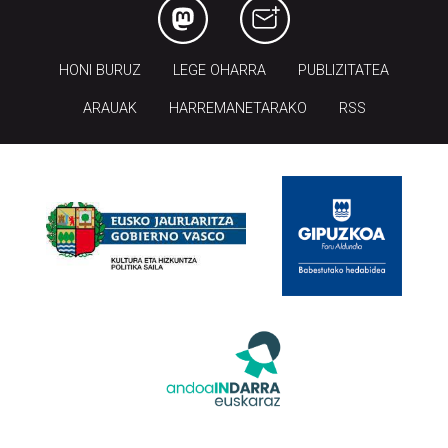
HONI BURUZ
LEGE OHARRA
PUBLIZITATEA
ARAUAK
HARREMANETARAKO
RSS