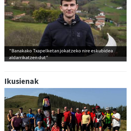
"Banakako Txapelketan jokatzeko nire eskubidea
aldarrikatzen dut"
Ikusienak