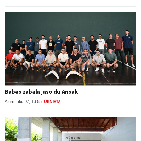
Babes zabala jaso du Ansak
Aiurri
abu 07, 13:55
URNIETA