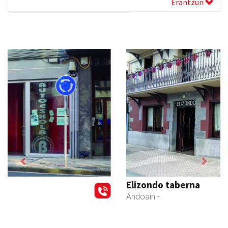
Erantzun
Previous
Next
Elizondo taberna
Andoain
-