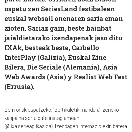
ospatu zen SeriesLand festibalean
euskal websail onenaren saria eman
zioten. Sariaz gain, beste hainbat
jaialdietarako izendapenak jaso ditu
IXAk, besteak beste, Carballo
InterPlay (Galizia), Euskal Zine
Bilera, Die Seriale (Alemania), Asia
Web Awards (Asia) y Realist Web Fest
(Errusia).
Berri onak ospatzeko, 'Bertikaletik mundura' izeneko
kanpaina sortu dute instagramean
(@ixa.serieaplikazioa). Izendapen internaziolekin batera