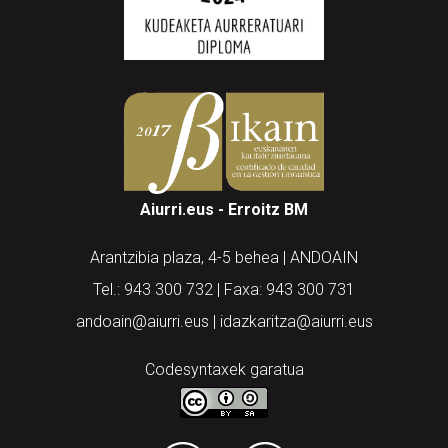
Aiurri.eus - Erroitz BM
Arantzibia plaza, 4-5 behea | ANDOAIN
Tel.: 943 300 732 | Faxa: 943 300 731
andoain@aiurri.eus | idazkaritza@aiurri.eus
Codesyntaxek garatua