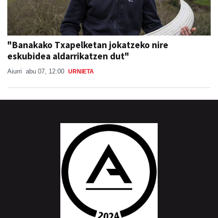
"Banakako Txapelketan jokatzeko nire
eskubidea aldarrikatzen dut"
Aiurri
abu 07, 12:00
URNIETA