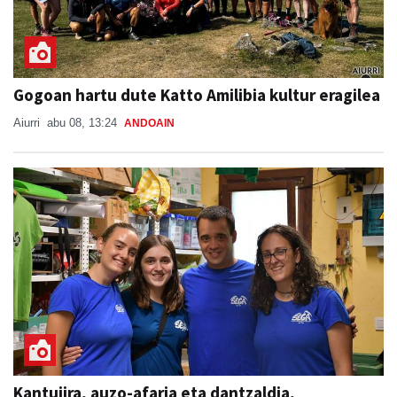
Gogoan hartu dute Katto Amilibia kultur eragilea
Aiurri
abu 08, 13:24
ANDOAIN
Kantujira, auzo-afaria eta dantzaldia,