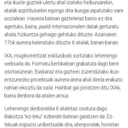
eta ikusle guztiek ulertu ahal izateko helburuarekin,
atalak azpitituluekin egongo dira ikusgai aipatutako sare
sozialean. Hasiera batean gazteleraz baino ez dira
agertuko, baina, jaialdi internazionalen datak gerturatu
ahala, hizkuntza gehiago gehituko dituzte. Azaroaren
17tik aurrera kaleratuko dituzte 6 atalak, banan-banan.
IXA, mugikorrentzat esklusiboki sortutako lehenengo
websaila da. Formatu bertikalean grabatuta dago bere
osotasunean. Euskaraz eta gazteei zuzendutako ikus-
entzunezko proiektuak aurrera atera ahal direla erakutsi
nahian ekoiztu da saila. Hainbat gai jorratzen ditu IXAk,
baina denbora da atalen amua.
Lehenengo denboraldia 6 ataletaz osatuta dago.
Bakoitza “ez-leku” ezberdin batean garatzen da. Ez-
lekuak espazio unibertsalak dira, atenporalak, horietan