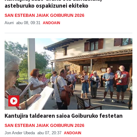
asteburuko ospakizunei ekiteko
SAN ESTEBAN JAIAK GOIBURUN 2026
Aiurri
abu 08, 09:31
ANDOAIN
Kantujira taldearen saioa Goiburuko festetan
SAN ESTEBAN JAIAK GOIBURUN 2026
Jon Ander Ubeda
abu 07, 20:37
ANDOAIN