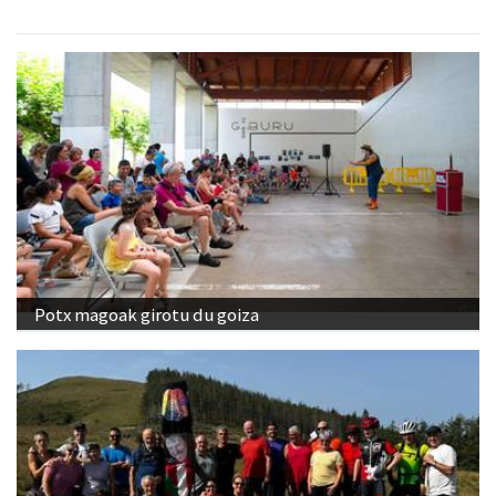
Potx magoak girotu du goiza