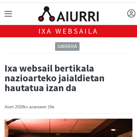
IXA WEBSAILA
SARRERA
Ixa websail bertikala
nazioarteko jaialdietan
hautatua izan da
Aiurri
2020ko azaroaren 19a