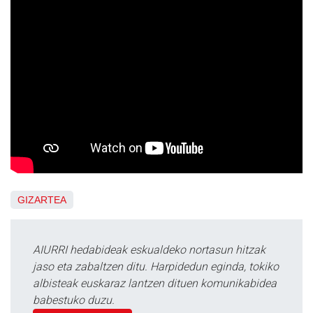
GIZARTEA
AIURRI hedabideak eskualdeko nortasun hitzak
jaso eta zabaltzen ditu. Harpidedun eginda, tokiko
albisteak euskaraz lantzen dituen komunikabidea
babestuko duzu.