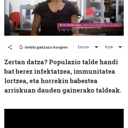
Entzun
Itzuli
Gehitu gaitzazu Googlen
Zertan datza? Populazio talde handi
bat berez infektatzea, immunitatea
lortzea, eta horrekin babestea
arriskuan dauden gainerako taldeak.