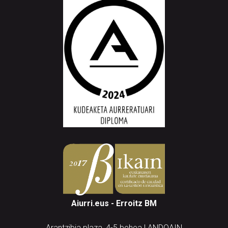
Aiurri.eus - Erroitz BM
Arantzibia plaza, 4-5 behea | ANDOAIN