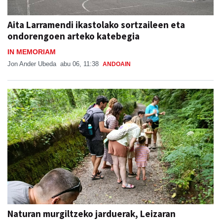
Aita Larramendi ikastolako sortzaileen eta
ondorengoen arteko katebegia
IN MEMORIAM
Jon Ander Ubeda
abu 06, 11:38
ANDOAIN
Naturan murgiltzeko jarduerak, Leizaran