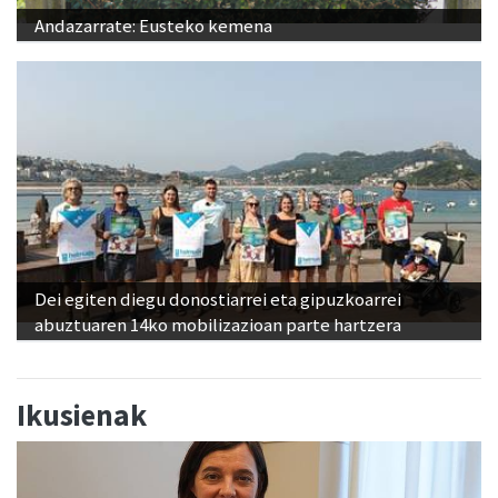
Andazarrate: Eusteko kemena
Dei egiten diegu donostiarrei eta gipuzkoarrei
abuztuaren 14ko mobilizazioan parte hartzera
Ikusienak