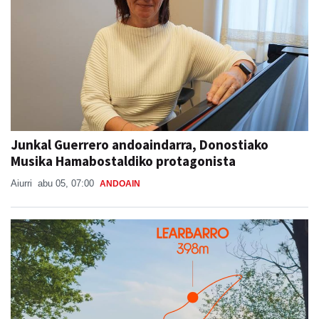
Junkal Guerrero andoaindarra, Donostiako
Musika Hamabostaldiko protagonista
Aiurri
abu 05, 07:00
ANDOAIN