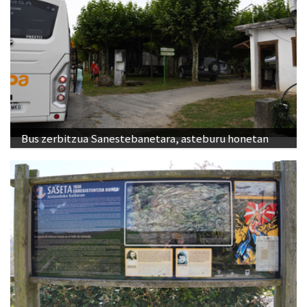
Bus zerbitzua Sanestebanetara, asteburu honetan