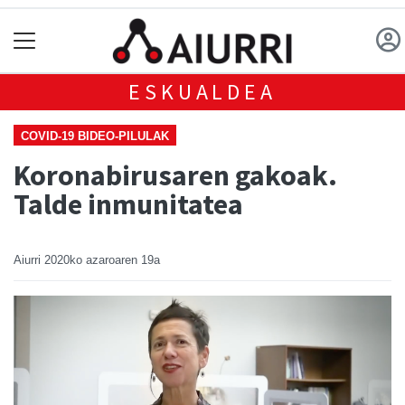
ESKUALDEA
COVID-19 BIDEO-PILULAK
Koronabirusaren gakoak.
Talde inmunitatea
Aiurri
2020ko azaroaren 19a