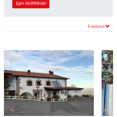
Egin AIURRIkide!
Erantzun
Previous
Next