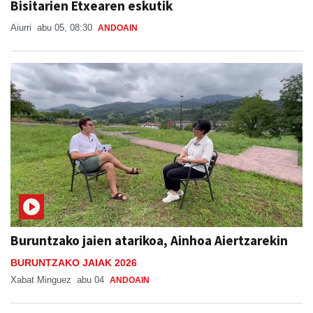
Bisitarien Etxearen eskutik
Aiurri
abu 05, 08:30
ANDOAIN
Buruntzako jaien atarikoa, Ainhoa Aiertzarekin
BURUNTZAKO JAIAK 2026
Xabat Minguez
abu 04
ANDOAIN