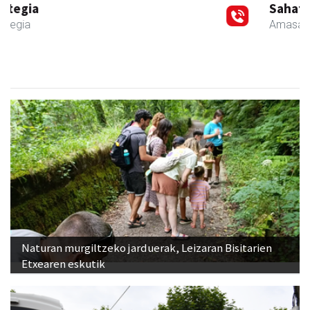
Sahatsa belar-denda eta dietetika zentrua
Amasa-Villabona
- Belar-denda
Naturan murgiltzeko jarduerak, Leizaran Bisitarien
Etxearen eskutik