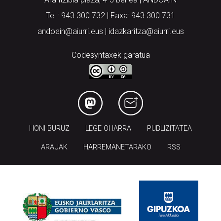
Tel.: 943 300 732 | Faxa: 943 300 731
andoain@aiurri.eus | idazkaritza@aiurri.eus
Codesyntaxek garatua
HONI BURUZ
LEGE OHARRA
PUBLIZITATEA
ARAUAK
HARREMANETARAKO
RSS