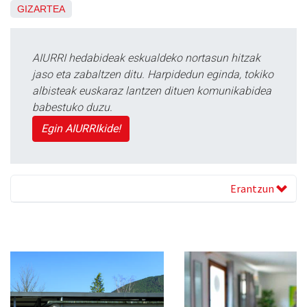
GIZARTEA
AIURRI hedabideak eskualdeko nortasun hitzak
jaso eta zabaltzen ditu. Harpidedun eginda, tokiko
albisteak euskaraz lantzen dituen komunikabidea
babestuko duzu.
Egin AIURRIkide!
Erantzun