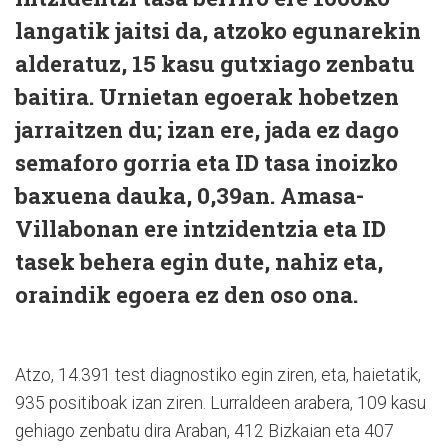
langatik jaitsi da, atzoko egunarekin
alderatuz, 15 kasu gutxiago zenbatu
baitira. Urnietan egoerak hobetzen
jarraitzen du; izan ere, jada ez dago
semaforo gorria eta ID tasa inoizko
baxuena dauka, 0,39an. Amasa-
Villabonan ere intzidentzia eta ID
tasek behera egin dute, nahiz eta,
oraindik egoera ez den oso ona.
Atzo, 14.391 test diagnostiko egin ziren, eta, haietatik,
935 positiboak izan ziren. Lurraldeen arabera, 109 kasu
gehiago zenbatu dira Araban, 412 Bizkaian eta 407