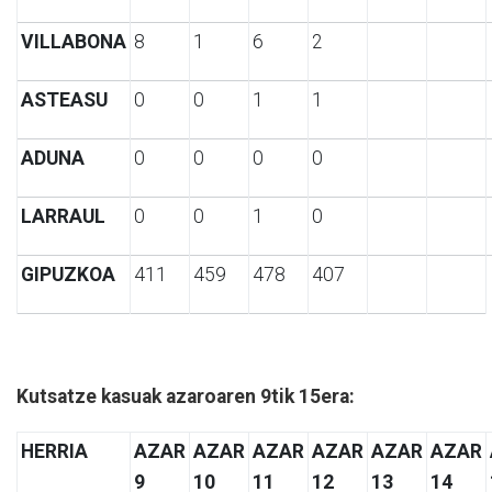
VILLABONA
8
1
6
2
ASTEASU
0
0
1
1
ADUNA
0
0
0
0
LARRAUL
0
0
1
0
GIPUZKOA
411
459
478
407
Kutsatze kasuak azaroaren 9tik 15era:
HERRIA
AZAR
AZAR
AZAR
AZAR
AZAR
AZAR
9
10
11
12
13
14