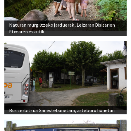
Naturan murgiltzeko jarduerak, Leizaran Bisitarien
Etxearen eskutik
Bus zerbitzua Sanestebanetara, asteburu honetan