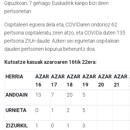
Gipuzkoan; 7 gehiago Euskaditik kanpo bizi diren
pertsonetan.
Ospitaleen egoera dela eta, COVIDaren ondorioz 62
pertsona ospitaleratu ziren atzo, eta COVIDa duten 135
pertsona ZIUn daude. Azken sei egunetan ospitalean
dauden pertsonen kopurua beheruntz doa.
Kutsatze kasuak azaroaren 16tik 22era:
HERRIA
AZAR
AZAR
AZAR
AZAR
AZAR
AZAR
16
17
18
19
20
21
ANDOAIN
13
7
20
5
URNIETA
0
1
2
5
ZIZURKIL
1
0
1
3