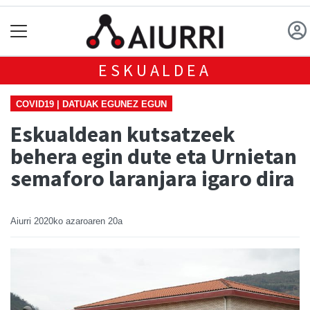
ESKUALDEA
COVID19 | DATUAK EGUNEZ EGUN
Eskualdean kutsatzeek
behera egin dute eta Urnietan
semaforo laranjara igaro dira
Aiurri
2020ko azaroaren 20a