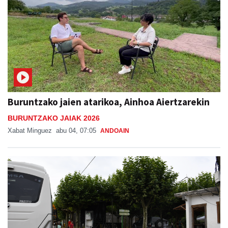
Buruntzako jaien atarikoa, Ainhoa Aiertzarekin
BURUNTZAKO JAIAK 2026
Xabat Minguez
abu 04, 07:05
ANDOAIN