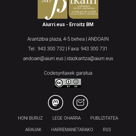
Aiurri.eus - Erroitz BM
Arantzibia plaza, 4-5 behea | ANDOAIN
Tel.: 943 300 732 | Faxa: 943 300 731
andoain@aiurri.eus | idazkaritza@aiurri.eus
Codesyntaxek garatua
HONI BURUZ
LEGE OHARRA
PUBLIZITATEA
ARAUAK
HARREMANETARAKO
RSS