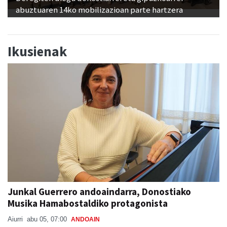
abuztuaren 14ko mobilizazioan parte hartzera
Ikusienak
Junkal Guerrero andoaindarra, Donostiako
Musika Hamabostaldiko protagonista
Aiurri
abu 05, 07:00
ANDOAIN