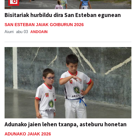
Bisitariak hurbildu dira San Esteban egunean
SAN ESTEBAN JAIAK GOIBURUN 2026
Aiurri
abu 03
ANDOAIN
Adunako jaien lehen txanpa, asteburu honetan
ADUNAKO JAIAK 2026