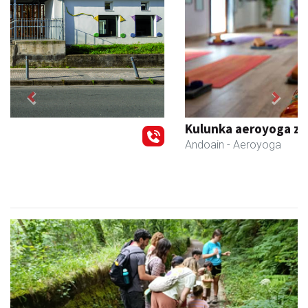
Previous
Next
Kulunka aeroyoga zentroa
Andoain
- Aeroyoga