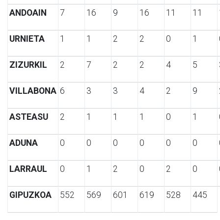
ANDOAIN
7
16
9
16
11
11
URNIETA
1
1
2
2
0
1
ZIZURKIL
2
7
2
2
4
5
VILLABONA
6
3
3
4
2
9
ASTEASU
2
1
1
1
0
1
ADUNA
0
0
0
0
0
0
LARRAUL
0
1
2
0
2
0
GIPUZKOA
552
569
601
619
528
445