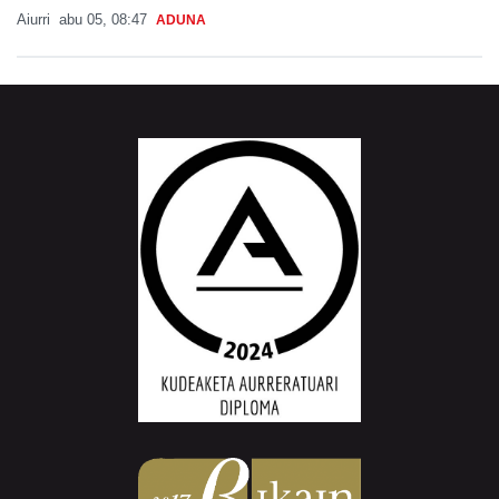
Aiurri
abu 05, 08:47
ADUNA