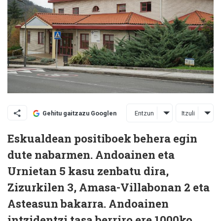
Entzun
Itzuli
Gehitu gaitzazu Googlen
Eskualdean positiboek behera egin
dute nabarmen. Andoainen eta
Urnietan 5 kasu zenbatu dira,
Zizurkilen 3, Amasa-Villabonan 2 eta
Asteasun bakarra. Andoainen
intzidentzi tasa berriro ere 1000ko