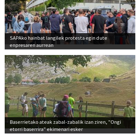
SAPAko hainbat langilek protesta egin dute
enpresaren aurrean
Baserrietako ateak zabal-zabalik izan ziren, "Ongi
etorri baserrira" ekimenari esker