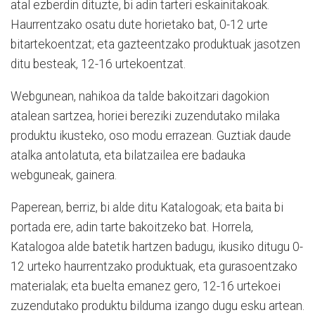
atal ezberdin dituzte, bi adin tarteri eskainitakoak.
Haurrentzako osatu dute horietako bat, 0-12 urte
bitartekoentzat; eta gazteentzako produktuak jasotzen
ditu besteak, 12-16 urtekoentzat.
Webgunean, nahikoa da talde bakoitzari dagokion
atalean sartzea, horiei bereziki zuzendutako milaka
produktu ikusteko, oso modu errazean. Guztiak daude
atalka antolatuta, eta bilatzailea ere badauka
webguneak, gainera.
Paperean, berriz, bi alde ditu Katalogoak; eta baita bi
portada ere, adin tarte bakoitzeko bat. Horrela,
Katalogoa alde batetik hartzen badugu, ikusiko ditugu 0-
12 urteko haurrentzako produktuak, eta gurasoentzako
materialak; eta buelta emanez gero, 12-16 urtekoei
zuzendutako produktu bilduma izango dugu esku artean.