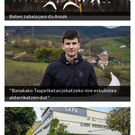
Babes zabala jaso du Ansak
"Banakako Txapelketan jokatzeko nire eskubidea
aldarrikatzen dut"