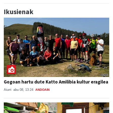
Ikusienak
Gogoan hartu dute Katto Amilibia kultur eragilea
Aiurri
abu 08, 13:24
ANDOAIN