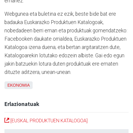
emanez.
Webgunea eta buletina ez ezik, beste bide bat ere
badauka Euskarazko Produktuen Katalogoak,
nobedadeen berri eman eta produktuak gomendatzeko:
Facebooken daukate orrialdea, Euskarazko Produktuen
Katalogoa izena duena; eta bertan argitaratzen dute,
Katalogoarekin lotutako edozein albiste. Gai edo egun
jakin batzuekin lotura duten produktuak ere ematen
dituzte aditzera, unean-unean.
EKONOMIA
Erlazionatuak
[EUSKAL PRODUKTUEN KATALOGOA]