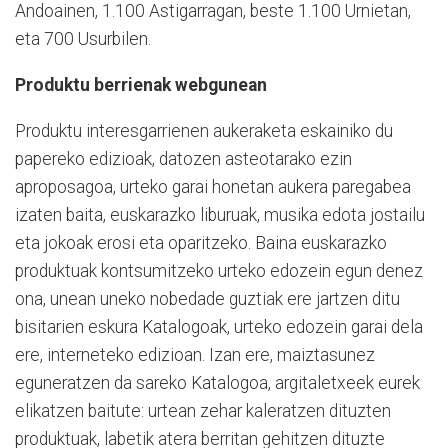
Andoainen, 1.100 Astigarragan, beste 1.100 Urnietan,
eta 700 Usurbilen.
Produktu berrienak webgunean
Produktu interesgarrienen aukeraketa eskainiko du
papereko edizioak, datozen asteotarako ezin
aproposagoa, urteko garai honetan aukera paregabea
izaten baita, euskarazko liburuak, musika edota jostailu
eta jokoak erosi eta oparitzeko. Baina euskarazko
produktuak kontsumitzeko urteko edozein egun denez
ona, unean uneko nobedade guztiak ere jartzen ditu
bisitarien eskura Katalogoak, urteko edozein garai dela
ere, interneteko edizioan. Izan ere, maiztasunez
eguneratzen da sareko Katalogoa, argitaletxeek eurek
elikatzen baitute: urtean zehar kaleratzen dituzten
produktuak, labetik atera berritan gehitzen dituzte