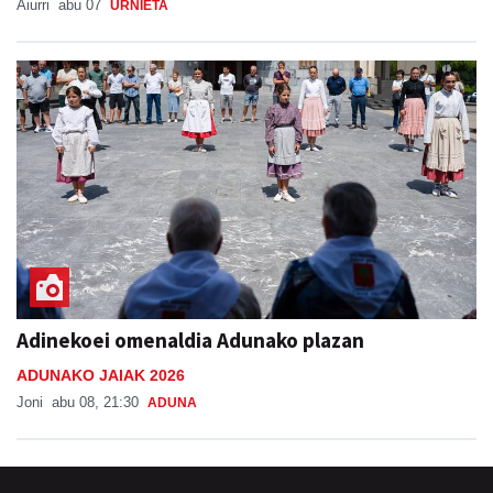
Aiurri
abu 07
URNIETA
Adinekoei omenaldia Adunako plazan
ADUNAKO JAIAK 2026
Joni
abu 08, 21:30
ADUNA