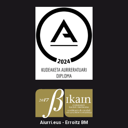
Aiurri.eus - Erroitz BM