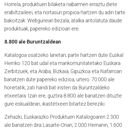
Horrela, produktuen bilaketa nabarmen erraztu diete
erabiltzaileei, eta nortasun propioa hartzen du adin tarte
bakoitzak. Webgunean bezala, atalka antolatuta daude
produktuak, papereko edizioan ere.
8.800 ale Buruntzaldean
Katalogoa osatzeko lanetan, parte hartzen dute Euskal
Herriko 120 bat udal eta mankomunitatetako Euskara
Zerbitzuek, eta Araba, Bizkaia, Gipuzkoa eta Nafarroan
banatzen dute papereko edizioa, urtero. 70.000 ale
horietatik, zati handi bat iristen da Buruntzaldeko
etxeetara. Izan ere, guztira 8.800 ale banatzen dituzte
gure eskualdean, ikastetxeen bitartez bereziki.
Zehazki, Euskarazko Produktuen Katalogoaren 2.300
ale banatzen dira Lasarte-Orian, 2.000 Hernanin, 1.600