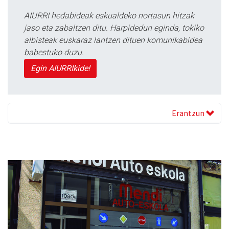
AIURRI hedabideak eskualdeko nortasun hitzak
jaso eta zabaltzen ditu. Harpidedun eginda, tokiko
albisteak euskaraz lantzen dituen komunikabidea
babestuko duzu.
Egin AIURRIkide!
Erantzun