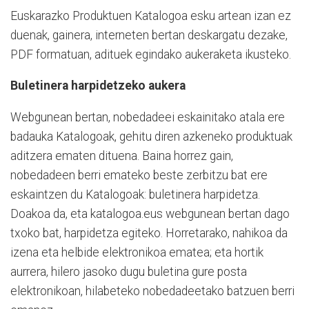
Euskarazko Produktuen Katalogoa esku artean izan ez
duenak, gainera, interneten bertan deskargatu dezake,
PDF formatuan, adituek egindako aukeraketa ikusteko.
Buletinera harpidetzeko aukera
Webgunean bertan, nobedadeei eskainitako atala ere
badauka Katalogoak, gehitu diren azkeneko produktuak
aditzera ematen dituena. Baina horrez gain,
nobedadeen berri emateko beste zerbitzu bat ere
eskaintzen du Katalogoak: buletinera harpidetza.
Doakoa da, eta katalogoa.eus webgunean bertan dago
txoko bat, harpidetza egiteko. Horretarako, nahikoa da
izena eta helbide elektronikoa ematea; eta hortik
aurrera, hilero jasoko dugu buletina gure posta
elektronikoan, hilabeteko nobedadeetako batzuen berri