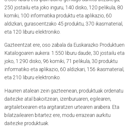
250 jostailu eta joko inguru, 140 disko, 120 pelikula, 80
komiki, 100 informatika produktu eta aplikazio, 60
aldizkari, gurasoentzako 45 produktu, 370 ikasmaterial,
eta 120 liburu elektroniko.
Gazteentzat ere, oso zabala da Euskarazko Produktuen
Katalogoaren aukera: 1.550 liburu daude, 30 jostailu eta
joko, 1.290 disko, 96 komiki, 71 pelikula, 30 produktu
informatiko eta aplikazio, 60 aldizkari, 156 ikasmaterial,
eta 210 liburu elektroniko.
Haurren atalean zein gazteenean, produktuak ordenatu
daitezke atal bakoitzean, izenburuaren, egilearen,
argitaletxearen eta argitaratzen urtearen arabera. Eta
bilatzailearen bitartez ere, modu errazean aurkitu
daitezke produktuak.