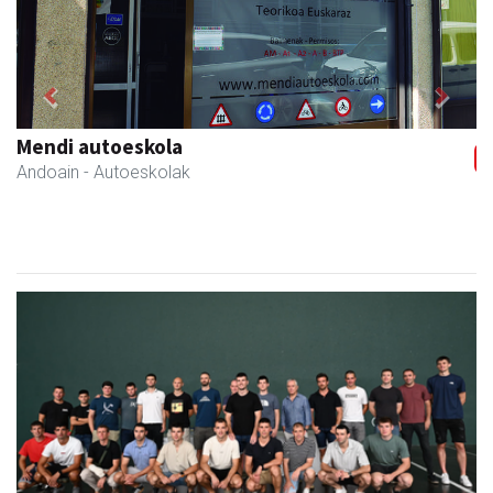
Previous
Next
Mendi autoeskola
Andoain
- Autoeskolak