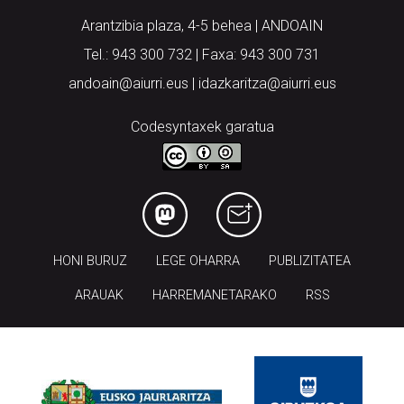
Arantzibia plaza, 4-5 behea | ANDOAIN
Tel.: 943 300 732 | Faxa: 943 300 731
andoain@aiurri.eus | idazkaritza@aiurri.eus
Codesyntaxek garatua
HONI BURUZ
LEGE OHARRA
PUBLIZITATEA
ARAUAK
HARREMANETARAKO
RSS