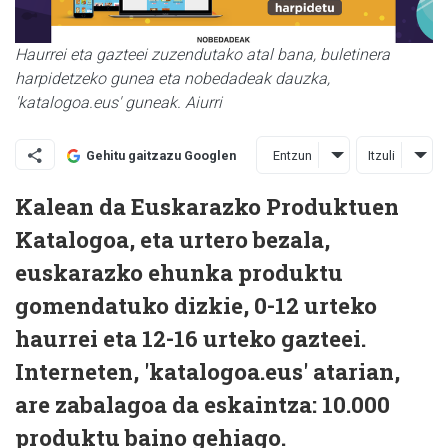
Haurrei eta gazteei zuzendutako atal bana, buletinera
harpidetzeko gunea eta nobedadeak dauzka,
'katalogoa.eus' guneak. Aiurri
Entzun
Itzuli
Gehitu gaitzazu Googlen
Kalean da Euskarazko Produktuen
Katalogoa, eta urtero bezala,
euskarazko ehunka produktu
gomendatuko dizkie, 0-12 urteko
haurrei eta 12-16 urteko gazteei.
Interneten, 'katalogoa.eus' atarian,
are zabalagoa da eskaintza: 10.000
produktu baino gehiago.