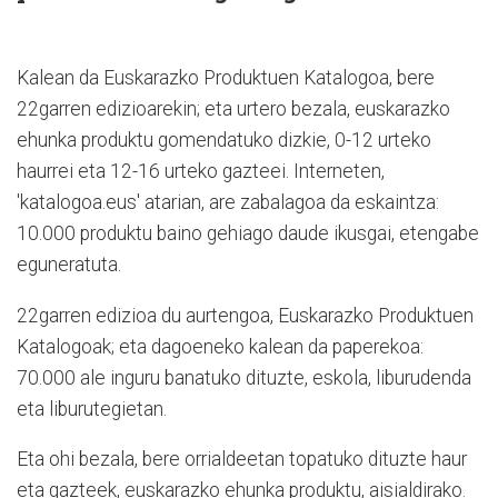
Kalean da Euskarazko Produktuen Katalogoa, bere
22garren edizioarekin; eta urtero bezala, euskarazko
ehunka produktu gomendatuko dizkie, 0-12 urteko
haurrei eta 12-16 urteko gazteei. Interneten,
'katalogoa.eus' atarian, are zabalagoa da eskaintza:
10.000 produktu baino gehiago daude ikusgai, etengabe
eguneratuta.
22garren edizioa du aurtengoa, Euskarazko Produktuen
Katalogoak; eta dagoeneko kalean da paperekoa:
70.000 ale inguru banatuko dituzte, eskola, liburudenda
eta liburutegietan.
Eta ohi bezala, bere orrialdeetan topatuko dituzte haur
eta gazteek, euskarazko ehunka produktu, aisialdirako.