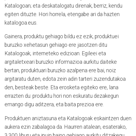
Katalogoan; eta deskatalogatu direnak, berriz, kendu
egiten dituzte. Hori horrela, etengabe ari da hazten
katalogoa.eus.
Gainera, produktu gehiago bildu ez ezik, produktuei
buruzko xehetasun gehiago ere jasotzen ditu
Katalogoak, interneteko edizioan. Egileei eta
argitaletxeari buruzko informazioa aurkitu daiteke
bertan, produktuari buruzko azalpena ere bai, noiz
argitaratu duten, edota zein adin tarteri zuzendutakoa
den, besteak beste. Eta erosketa egiteko ere, lana
errazten du: produktu hori non eskuratu dezakegun
emango digu aditzera, eta baita prezioa ere.
Produktuen aniztasuna eta Katalogoak eskaintzen duen
aukera ezin zabalagoa da. Haurren atalean, esaterako,
3.300 liburu eta ipuin baino gehiago aurkitu ditzakegu,