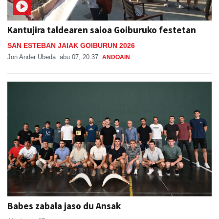
Kantujira taldearen saioa Goiburuko festetan
SAN ESTEBAN JAIAK GOIBURUN 2026
Jon Ander Ubeda
abu 07, 20:37
ANDOAIN
Babes zabala jaso du Ansak