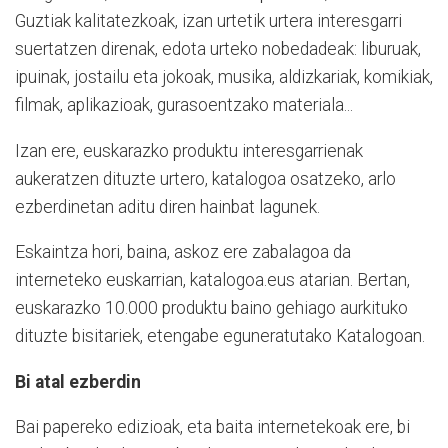
Guztiak kalitatezkoak, izan urtetik urtera interesgarri
suertatzen direnak, edota urteko nobedadeak: liburuak,
ipuinak, jostailu eta jokoak, musika, aldizkariak, komikiak,
filmak, aplikazioak, gurasoentzako materiala...
Izan ere, euskarazko produktu interesgarrienak
aukeratzen dituzte urtero, katalogoa osatzeko, arlo
ezberdinetan aditu diren hainbat lagunek.
Eskaintza hori, baina, askoz ere zabalagoa da
interneteko euskarrian, katalogoa.eus atarian. Bertan,
euskarazko 10.000 produktu baino gehiago aurkituko
dituzte bisitariek, etengabe eguneratutako Katalogoan.
Bi atal ezberdin
Bai papereko edizioak, eta baita internetekoak ere, bi