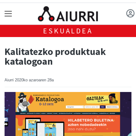
ESKUALDEA
Kalitatezko produktuak
katalogoan
Aiurri
2020ko azaroaren 28a