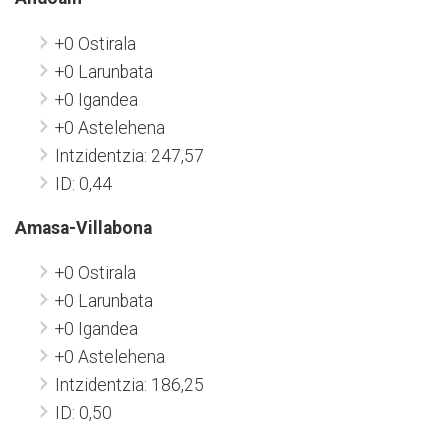
+0 Ostirala
+0 Larunbata
+0 Igandea
+0 Astelehena
Intzidentzia: 247,57
ID: 0,44
Amasa-Villabona
+0 Ostirala
+0 Larunbata
+0 Igandea
+0 Astelehena
Intzidentzia: 186,25
ID: 0,50