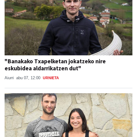
"Banakako Txapelketan jokatzeko nire
eskubidea aldarrikatzen dut"
Aiurri
abu 07, 12:00
URNIETA