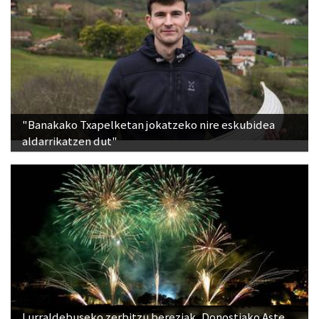
"Banakako Txapelketan jokatzeko nire eskubidea
aldarrikatzen dut"
Lurraldebuseko zerbitzu bereziak, Donostiako Aste