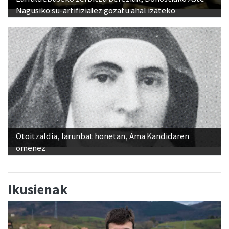
Nagusiko su-artifizialez gozatu ahal izateko
Otoitzaldia, larunbat honetan, Ama Kandidaren
omenez
Ikusienak