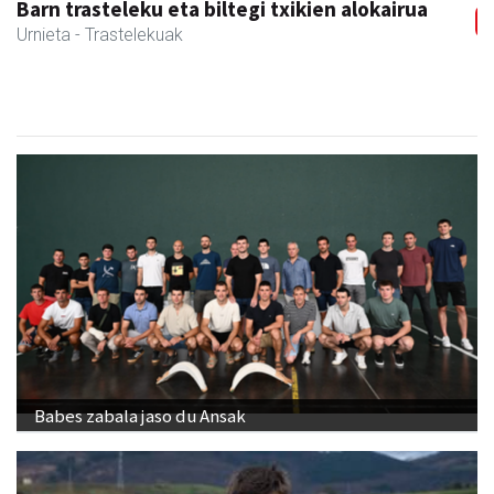
Barn trasteleku eta biltegi txikien alokairua
Urnieta
- Trastelekuak
Babes zabala jaso du Ansak