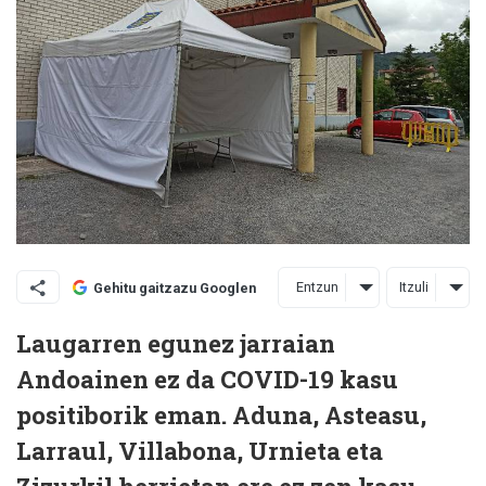
Entzun
Itzuli
Gehitu gaitzazu Googlen
Laugarren egunez jarraian
Andoainen ez da COVID-19 kasu
positiborik eman. Aduna, Asteasu,
Larraul, Villabona, Urnieta eta