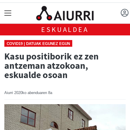
ESKUALDEA
COVID19 | DATUAK EGUNEZ EGUN
Kasu positiborik ez zen
antzeman atzokoan,
eskualde osoan
Aiurri
2020ko abenduaren 8a