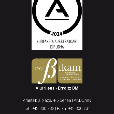
Aiurri.eus - Erroitz BM
Arantzibia plaza, 4-5 behea | ANDOAIN
Tel.: 943 300 732 | Faxa: 943 300 731