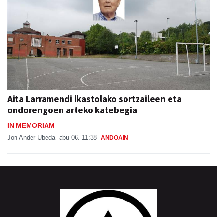
Aita Larramendi ikastolako sortzaileen eta
ondorengoen arteko katebegia
IN MEMORIAM
Jon Ander Ubeda
abu 06, 11:38
ANDOAIN