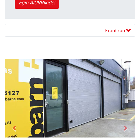
Egin AIURRIkide!
Erantzun
Previous
Next