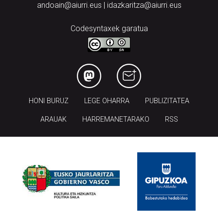
andoain@aiurri.eus | idazkaritza@aiurri.eus
Codesyntaxek garatua
HONI BURUZ
LEGE OHARRA
PUBLIZITATEA
ARAUAK
HARREMANETARAKO
RSS