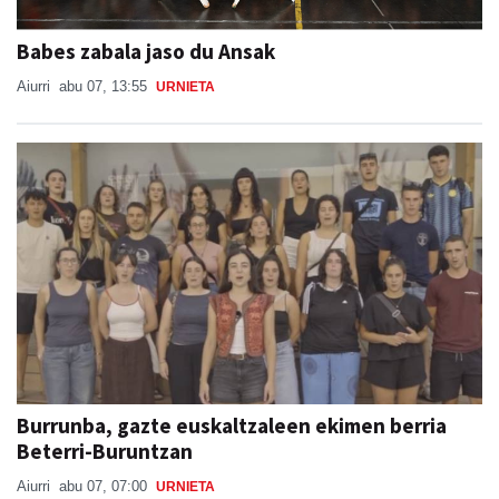
Babes zabala jaso du Ansak
Aiurri
abu 07, 13:55
URNIETA
Burrunba, gazte euskaltzaleen ekimen berria
Beterri-Buruntzan
Aiurri
abu 07, 07:00
URNIETA