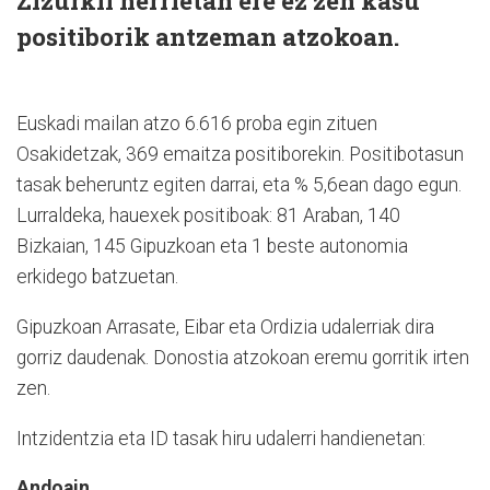
Zizurkil herrietan ere ez zen kasu
positiborik antzeman atzokoan.
Euskadi mailan atzo 6.616 proba egin zituen
Osakidetzak, 369 emaitza positiborekin. Positibotasun
tasak beheruntz egiten darrai, eta % 5,6ean dago egun.
Lurraldeka, hauexek positiboak: 81 Araban, 140
Bizkaian, 145 Gipuzkoan eta 1 beste autonomia
erkidego batzuetan.
Gipuzkoan Arrasate, Eibar eta Ordizia udalerriak dira
gorriz daudenak. Donostia atzokoan eremu gorritik irten
zen.
Intzidentzia eta ID tasak hiru udalerri handienetan:
Andoain