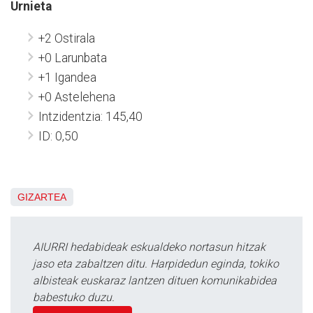
Urnieta
+2 Ostirala
+0 Larunbata
+1 Igandea
+0 Astelehena
Intzidentzia: 145,40
ID: 0,50
GIZARTEA
AIURRI hedabideak eskualdeko nortasun hitzak
jaso eta zabaltzen ditu. Harpidedun eginda, tokiko
albisteak euskaraz lantzen dituen komunikabidea
babestuko duzu.