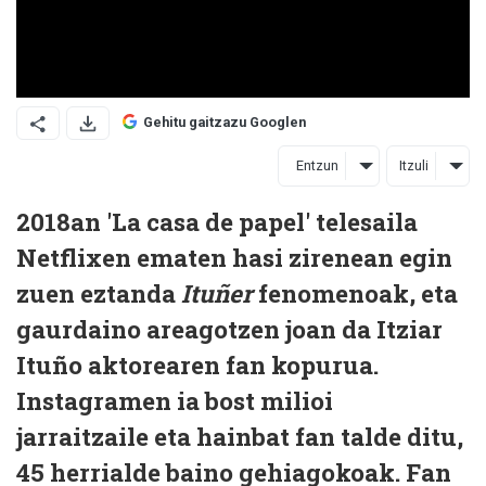
Gehitu gaitzazu Googlen
Entzun
Itzuli
2018an 'La casa de papel' telesaila
Netflixen ematen hasi zirenean egin
zuen eztanda
Ituñer
fenomenoak, eta
gaurdaino areagotzen joan da Itziar
Ituño aktorearen fan kopurua.
Instagramen ia bost milioi
jarraitzaile eta hainbat fan talde ditu,
45 herrialde baino gehiagokoak. Fan