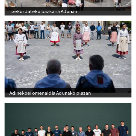
Txekor Jateko bazkaria Adunan
Adinekoei omenaldia Adunako plazan