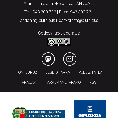
Arantzibia plaza, 4-5 behea | ANDOAIN
Tel.: 943 300 732 | Faxa: 943 300 731
andoain@aiurri.eus | idazkaritza@aiurri.eus
Codesyntaxek garatua
HONI BURUZ
LEGE OHARRA
PUBLIZITATEA
ARAUAK
HARREMANETARAKO
RSS