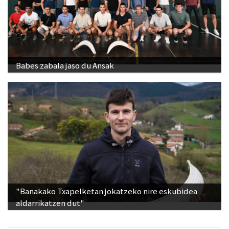
Babes zabala jaso du Ansak
"Banakako Txapelketan jokatzeko nire eskubidea
aldarrikatzen dut"