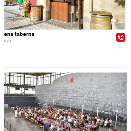
Previous
Next
Francisco Mendikute
Andoain
- Harategiak