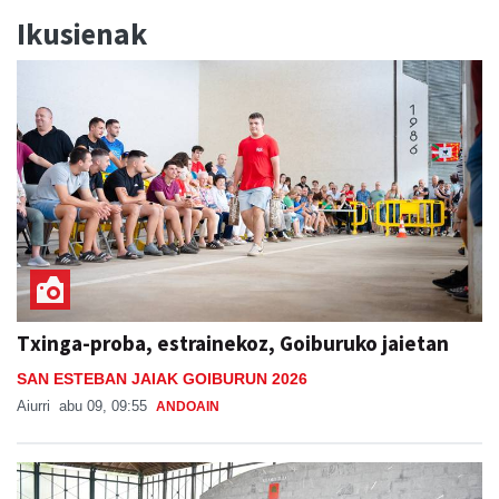
Ikusienak
Txinga-proba, estrainekoz, Goiburuko jaietan
SAN ESTEBAN JAIAK GOIBURUN 2026
Aiurri
abu 09, 09:55
ANDOAIN