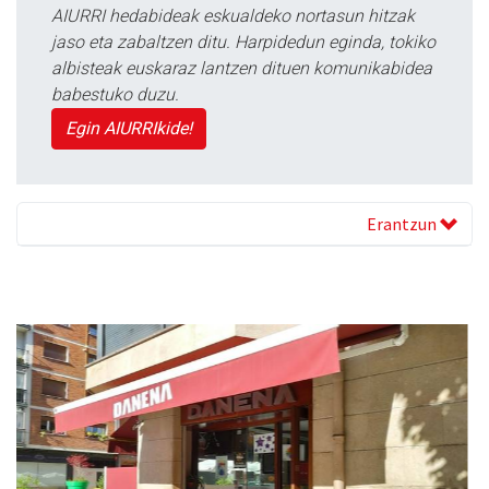
AIURRI hedabideak eskualdeko nortasun hitzak
jaso eta zabaltzen ditu. Harpidedun eginda, tokiko
albisteak euskaraz lantzen dituen komunikabidea
babestuko duzu.
Egin AIURRIkide!
Erantzun