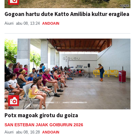
Gogoan hartu dute Katto Amilibia kultur eragilea
Aiurri
abu 08, 13:24
ANDOAIN
Potx magoak girotu du goiza
SAN ESTEBAN JAIAK GOIBURUN 2026
Aiurri
abu 08, 16:28
ANDOAIN