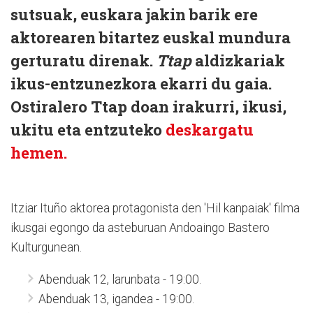
sutsuak, euskara jakin barik ere
aktorearen bitartez euskal mundura
gerturatu direnak.
Ttap
aldizkariak
ikus-entzunezkora ekarri du gaia.
Ostiralero Ttap doan irakurri, ikusi,
ukitu eta entzuteko
deskargatu
hemen.
Itziar Ituño aktorea protagonista den 'Hil kanpaiak' filma
ikusgai egongo da asteburuan Andoaingo Bastero
Kulturgunean.
Abenduak 12, larunbata - 19:00.
Abenduak 13, igandea - 19:00.