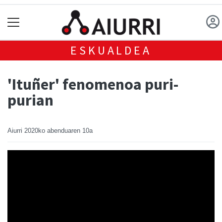
ESKUALDEA
'Ituñer' fenomenoa puri-
purian
Aiurri
2020ko abenduaren 10a