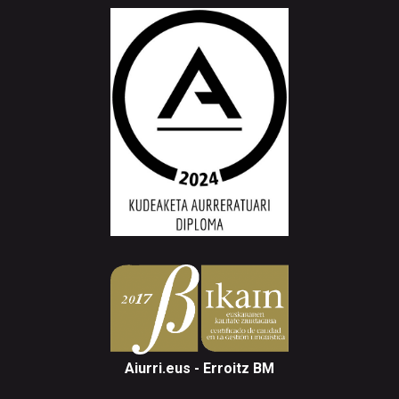
Aiurri.eus - Erroitz BM