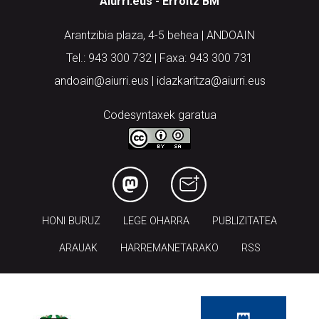
Aiurri.eus - Erroitz BM
Arantzibia plaza, 4-5 behea | ANDOAIN
Tel.: 943 300 732 | Faxa: 943 300 731
andoain@aiurri.eus | idazkaritza@aiurri.eus
Codesyntaxek garatua
HONI BURUZ
LEGE OHARRA
PUBLIZITATEA
ARAUAK
HARREMANETARAKO
RSS