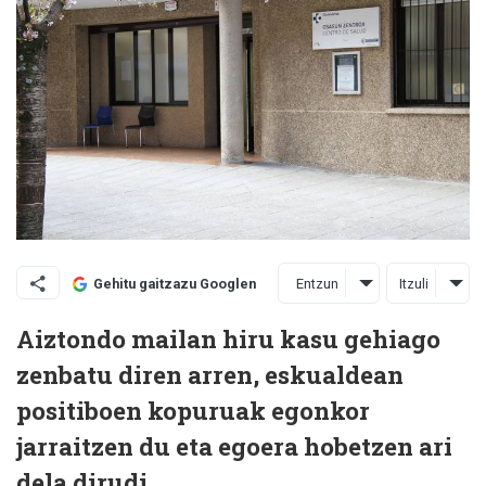
Entzun
Itzuli
Gehitu gaitzazu Googlen
Aiztondo mailan hiru kasu gehiago
zenbatu diren arren, eskualdean
positiboen kopuruak egonkor
jarraitzen du eta egoera hobetzen ari
dela dirudi.