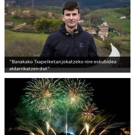
"Banakako Txapelketan jokatzeko nire eskubidea
aldarrikatzen dut"