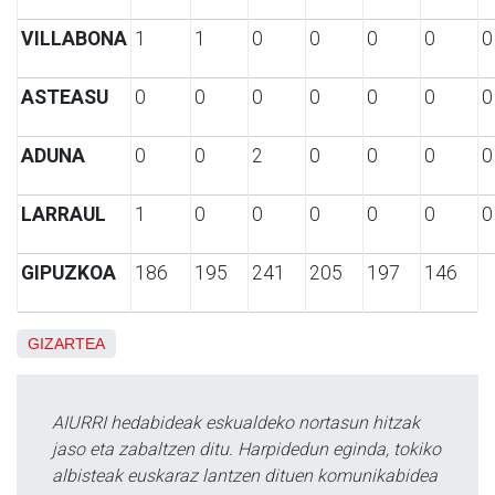
VILLABONA
1
1
0
0
0
0
0
ASTEASU
0
0
0
0
0
0
0
ADUNA
0
0
2
0
0
0
0
LARRAUL
1
0
0
0
0
0
0
GIPUZKOA
186
195
241
205
197
146
GIZARTEA
AIURRI hedabideak eskualdeko nortasun hitzak
jaso eta zabaltzen ditu. Harpidedun eginda, tokiko
albisteak euskaraz lantzen dituen komunikabidea