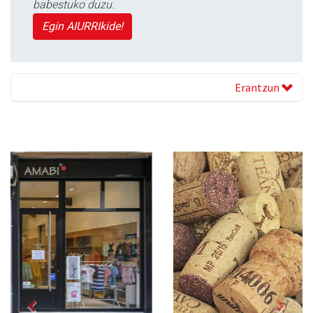
babestuko duzu.
Egin AIURRIkide!
Erantzun