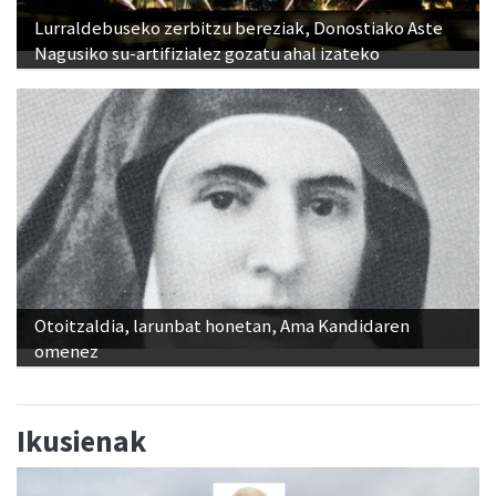
Lurraldebuseko zerbitzu bereziak, Donostiako Aste
Nagusiko su-artifizialez gozatu ahal izateko
Otoitzaldia, larunbat honetan, Ama Kandidaren
omenez
Ikusienak