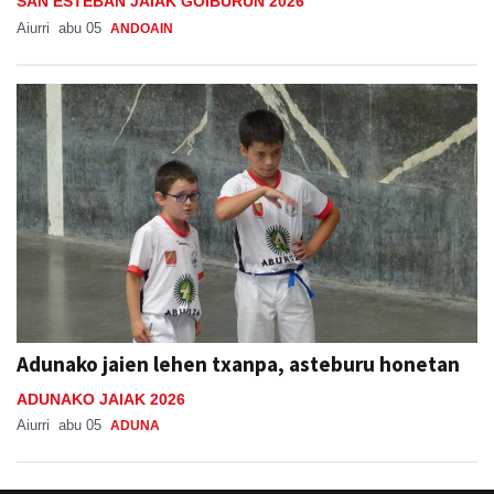
SAN ESTEBAN JAIAK GOIBURUN 2026
Aiurri
abu 05
ANDOAIN
Adunako jaien lehen txanpa, asteburu honetan
ADUNAKO JAIAK 2026
Aiurri
abu 05
ADUNA