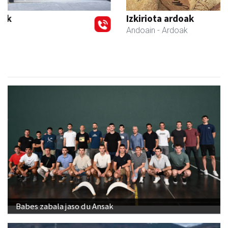
Previous
Next
Izkiriota ardoak
Andoain
- Ardoak
Babes zabala jaso du Ansak