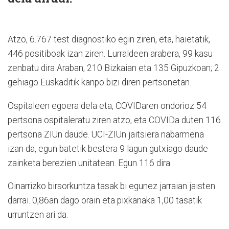
Atzo, 6.767 test diagnostiko egin ziren, eta, haietatik,
446 positiboak izan ziren. Lurraldeen arabera, 99 kasu
zenbatu dira Araban, 210 Bizkaian eta 135 Gipuzkoan; 2
gehiago Euskaditik kanpo bizi diren pertsonetan.
Ospitaleen egoera dela eta, COVIDaren ondorioz 54
pertsona ospitaleratu ziren atzo, eta COVIDa duten 116
pertsona ZIUn daude. UCI-ZIUn jaitsiera nabarmena
izan da, egun batetik bestera 9 lagun gutxiago daude
zainketa berezien unitatean. Egun 116 dira.
Oinarrizko birsorkuntza tasak bi egunez jarraian jaisten
darrai. 0,86an dago orain eta pixkanaka 1,00 tasatik
urruntzen ari da.