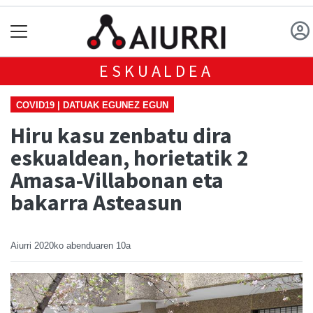
ESKUALDEA
COVID19 | DATUAK EGUNEZ EGUN
Hiru kasu zenbatu dira
eskualdean, horietatik 2
Amasa-Villabonan eta
bakarra Asteasun
Aiurri
2020ko abenduaren 10a