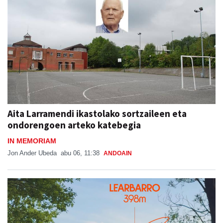
Aita Larramendi ikastolako sortzaileen eta
ondorengoen arteko katebegia
IN MEMORIAM
Jon Ander Ubeda
abu 06, 11:38
ANDOAIN