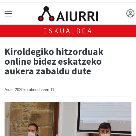
ESKUALDEA
Kiroldegiko hitzorduak
online bidez eskatzeko
aukera zabaldu dute
Aiurri
2020ko abenduaren 11