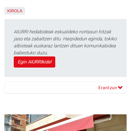
KIROLA
AIURRI hedabideak eskualdeko nortasun hitzak
jaso eta zabaltzen ditu. Harpidedun eginda, tokiko
albisteak euskaraz lantzen dituen komunikabidea
babestuko duzu.
Egin AIURRIkide!
Erantzun