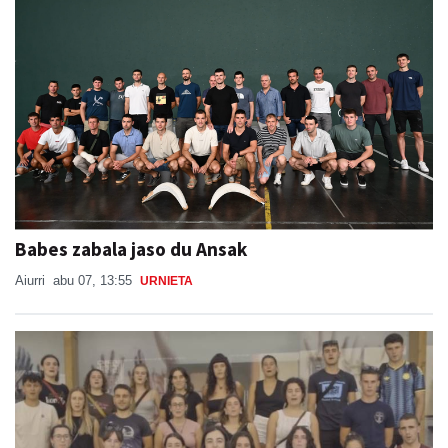
Babes zabala jaso du Ansak
Aiurri
abu 07, 13:55
URNIETA