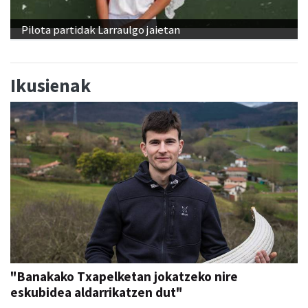
Pilota partidak Larraulgo jaietan
Ikusienak
"Banakako Txapelketan jokatzeko nire
eskubidea aldarrikatzen dut"