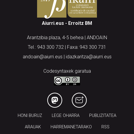
Aiurri.eus - Erroitz BM
Arantzibia plaza, 4-5 behea | ANDOAIN
Tel.: 943 300 732 | Faxa: 943 300 731
andoain@aiurri.eus | idazkaritza@aiurri.eus
Codesyntaxek garatua
HONI BURUZ
LEGE OHARRA
PUBLIZITATEA
ARAUAK
HARREMANETARAKO
RSS