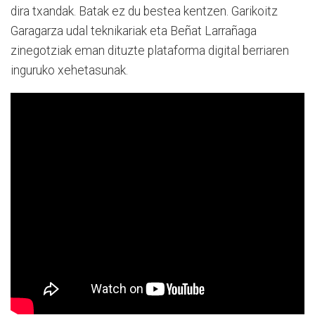
dira txandak. Batak ez du bestea kentzen. Garikoitz
Garagarza udal teknikariak eta Beñat Larrañaga
zinegotziak eman dituzte plataforma digital berriaren
inguruko xehetasunak.