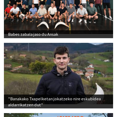
Babes zabala jaso du Ansak
"Banakako Txapelketan jokatzeko nire eskubidea
aldarrikatzen dut"