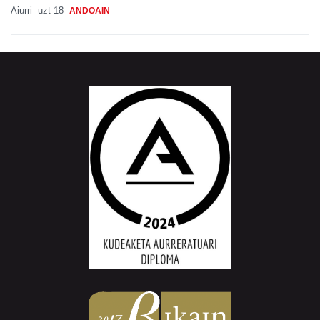
Aiurri
uzt 18
ANDOAIN