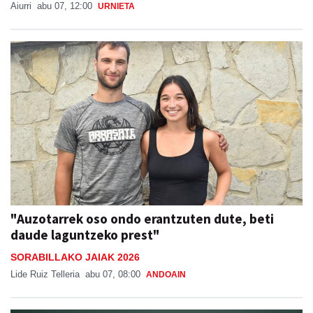
Aiurri
abu 07, 12:00
URNIETA
"Auzotarrek oso ondo erantzuten dute, beti
daude laguntzeko prest"
SORABILLAKO JAIAK 2026
Lide Ruiz Telleria
abu 07, 08:00
ANDOAIN