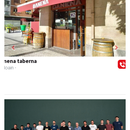
Previous
Next
Amasa-Villabonako Udala
Amasa-Villabona
- Udaletxeak