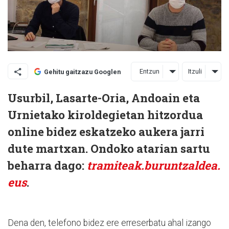
Entzun
Itzuli
Gehitu gaitzazu Googlen
Usurbil, Lasarte-Oria, Andoain eta
Urnietako kiroldegietan hitzordua
online bidez eskatzeko aukera jarri
dute martxan. Ondoko atarian sartu
beharra dago:
tramiteak.buruntzaldea.
eus
.
Dena den, telefono bidez ere erreserbatu ahal izango