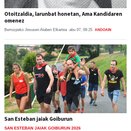
Otoitzaldia, larunbat honetan, Ama Kandidaren
omenez
Berrozpeko Jesusen Alaben Elkartea
abu 07, 09:25
ANDOAIN
San Esteban jaiak Goiburun
SAN ESTEBAN JAIAK GOIBURUN 2026