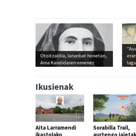
"Au
Otoitzaldia, larunbat honetan,
era
Ama Kandidaren omenez
lag
Ikusienak
Aita Larramendi
Sorabilla Trail,
ikastolako
aurtengo jaieta