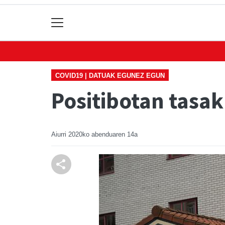
COVID19 | DATUAK EGUNEZ EGUN
Positibotan tasak
Aiurri
2020ko abenduaren 14a