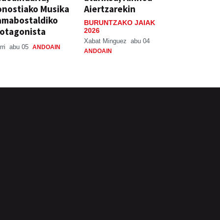
nostiako Musika
Aiertzarekin
amabostaldiko
BURUNTZAKO JAIAK
otagonista
2026
Xabat Minguez
abu 04
rri
abu 05
ANDOAIN
ANDOAIN