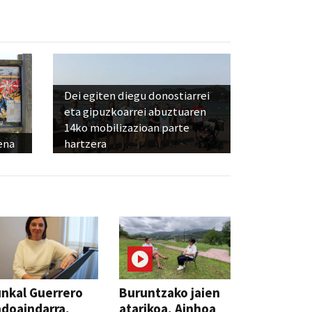
Dei egiten diegu donostiarrei
eta gipuzkoarrei abuztuaren
14ko mobilizazioan parte
ena
hartzera
nkal Guerrero
Buruntzako jaien
doaindarra,
atarikoa, Ainhoa