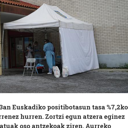
3an Euskadiko positibotasun tasa %7,2k
rrenez hurren. Zortzi egun atzera eginez
datuak oso antzekoak ziren. Aurreko