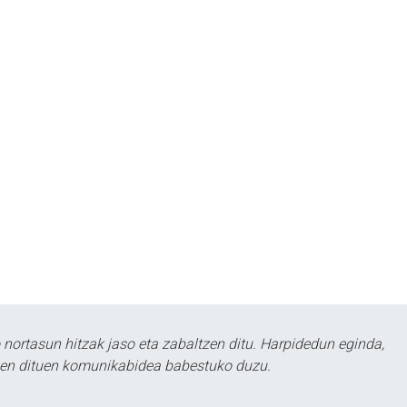
ortasun hitzak jaso eta zabaltzen ditu. Harpidedun eginda,
tzen dituen komunikabidea babestuko duzu.