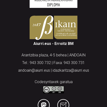
Aiurri.eus - Erroitz BM
Arantzibia plaza, 4-5 behea | ANDOAIN
Tel.: 943 300 732 | Faxa: 943 300 731
andoain@aiurri.eus | idazkaritza@aiurri.eus
Codesyntaxek garatua