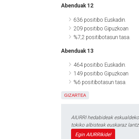
Abenduak 12
636 positibo Euskadin.
209 positibo Gipuzkoan
%7,2 positibotasun tasa.
Abenduak 13
464 positibo Euskadin.
149 positibo Gipuzkoan
%6 positibotasun tasa.
GIZARTEA
AIURRI hedabideak eskualdeko n
tokiko albisteak euskaraz lan
Egin AIURRIkide!