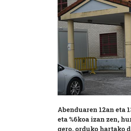
Abenduaren 12an eta 1
eta %6koa izan zen, hu
gero, orduko hartako 