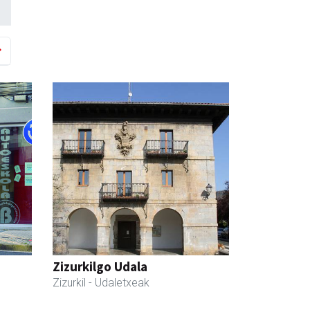
Zizurkilgo Udala
Zizurkil
- Udaletxeak