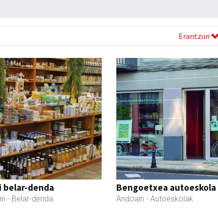
Erantzun
i belar-denda
Bengoetxea autoeskola
in
- Belar-denda
Andoain
- Autoeskolak