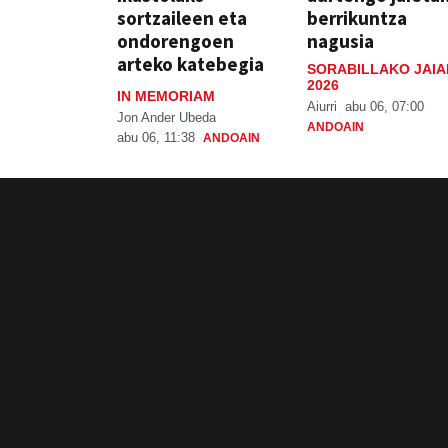
sortzaileen eta
berrikuntza
ondorengoen
nagusia
arteko katebegia
SORABILLAKO JAIA
2026
IN MEMORIAM
Aiurri
abu 06, 07:00
Jon Ander Ubeda
ANDOAIN
abu 06, 11:38
ANDOAIN