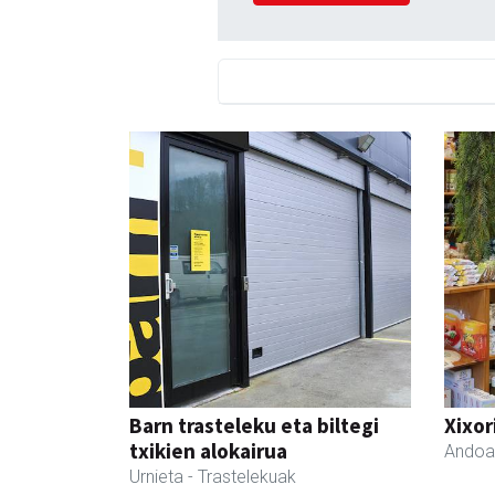
Barn trasteleku eta biltegi
Xixor
txikien alokairua
Andoa
Urnieta
- Trastelekuak