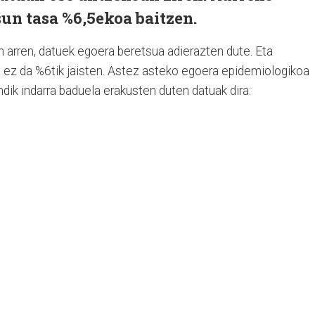
un tasa %6,5ekoa baitzen.
 arren, datuek egoera beretsua adierazten dute. Eta
a ez da %6tik jaisten. Astez asteko egoera epidemiologikoa
ndik indarra baduela erakusten duten datuak dira: