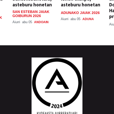
asteburu honetan
asteburu honetan
Do
H
SAN ESTEBAN JAIAK
ADUNAKO JAIAK 2026
pr
GOIBURUN 2026
K
Aiurri
abu 05
ADUNA
Aiurri
abu 05
ANDOAIN
Aiu