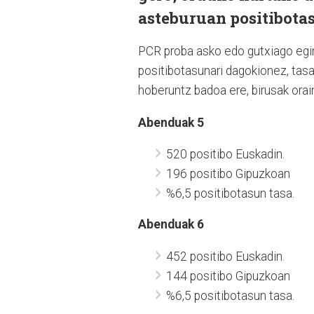
asteburuan positibotas
PCR proba asko edo gutxiago egin
positibotasunari dagokionez, tas
hoberuntz badoa ere, birusak orai
Abenduak 5
520 positibo Euskadin.
196 positibo Gipuzkoan
%6,5 positibotasun tasa.
Abenduak 6
452 positibo Euskadin.
144 positibo Gipuzkoan
%6,5 positibotasun tasa.