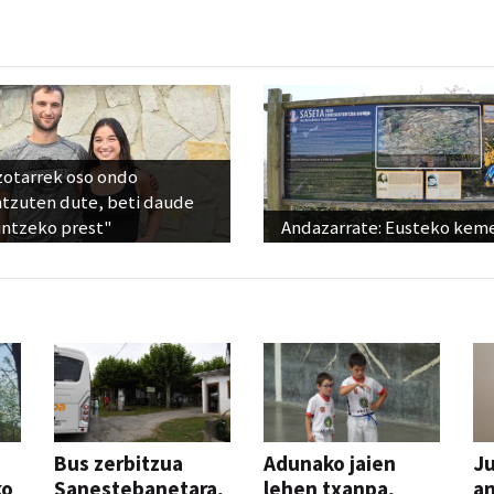
zotarrek oso ondo
ntzuten dute, beti daude
untzeko prest"
Andazarrate: Eusteko kem
Bus zerbitzua
Adunako jaien
Ju
ko
Sanestebanetara,
lehen txanpa,
an