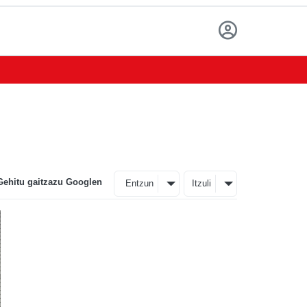
Gehitu gaitzazu Googlen
Entzun
Itzuli