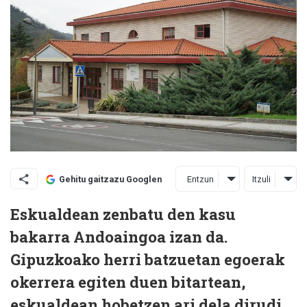
Entzun
Itzuli
Gehitu gaitzazu Googlen
Eskualdean zenbatu den kasu
bakarra Andoaingoa izan da.
Gipuzkoako herri batzuetan egoerak
okerrera egiten duen bitartean,
eskualdean hobetzen ari dela dirudi.