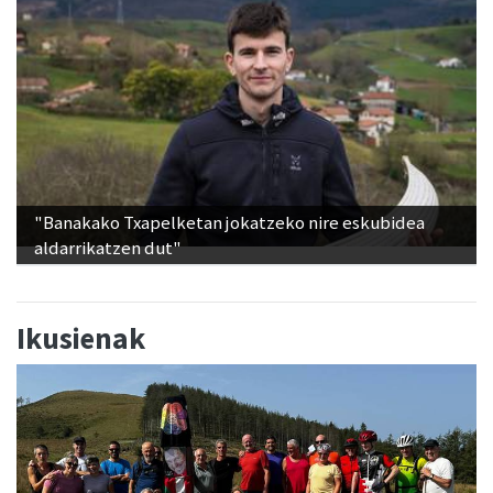
"Banakako Txapelketan jokatzeko nire eskubidea
aldarrikatzen dut"
Ikusienak