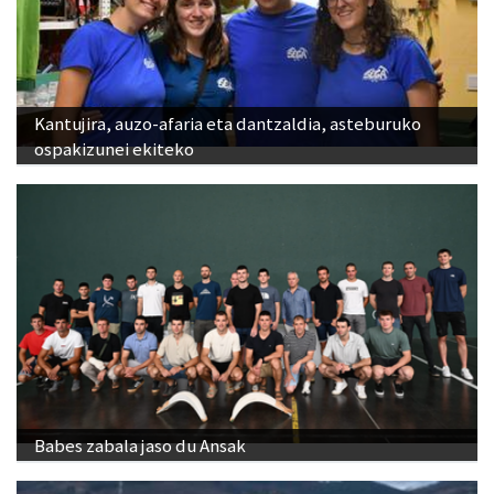
Kantujira, auzo-afaria eta dantzaldia, asteburuko
ospakizunei ekiteko
Babes zabala jaso du Ansak