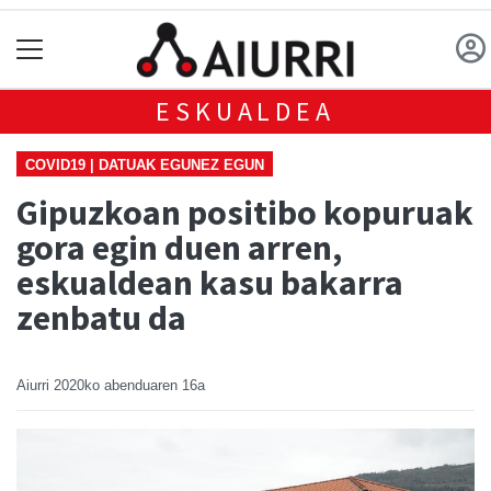
ESKUALDEA
COVID19 | DATUAK EGUNEZ EGUN
Gipuzkoan positibo kopuruak
gora egin duen arren,
eskualdean kasu bakarra
zenbatu da
Aiurri
2020ko abenduaren 16a