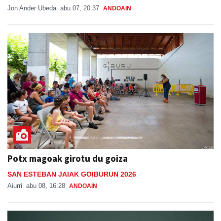
Jon Ander Ubeda
abu 07, 20:37
ANDOAIN
Potx magoak girotu du goiza
SAN ESTEBAN JAIAK GOIBURUN 2026
Aiurri
abu 08, 16:28
ANDOAIN