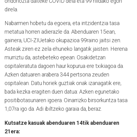
ondoriozta daiteke COVID dela eta 99 hildako egon
direla.
Nabarmen hobetu da egoera, eta intzidentzia tasa
metatua horren adierazle da. Abenduaren 15ean,
gainera, UCI-ZIUetako okupazioa 99raino jaitsi zen.
Asteak ziren ez zela ehuneko langatik jaisten. Herena
murriztu da, astebeteko epean. Osakidetzan
ospitaleratuta dagoen haur kopurua ere txikiagoa da.
Azken datuaren arabera 344 pertsona zeuden
ospitalean. Datu horiek guztiak onak izanagatik ere,
bada kezka eragiten duen datua: Azken egunetako
positibotasunaren igoera. Oinarrizko birsorkuntza tasa
1,07ra igo da. Adi ibiltzeko garaia da, beraz.
Kutsatze kasuak abenduaren 14tik abenduaren
21era: