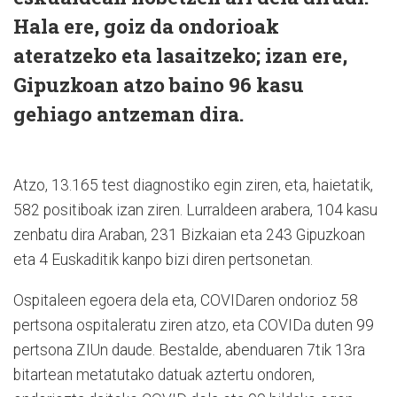
Hala ere, goiz da ondorioak
ateratzeko eta lasaitzeko; izan ere,
Gipuzkoan atzo baino 96 kasu
gehiago antzeman dira.
Atzo, 13.165 test diagnostiko egin ziren, eta, haietatik,
582 positiboak izan ziren. Lurraldeen arabera, 104 kasu
zenbatu dira Araban, 231 Bizkaian eta 243 Gipuzkoan
eta 4 Euskaditik kanpo bizi diren pertsonetan.
Ospitaleen egoera dela eta, COVIDaren ondorioz 58
pertsona ospitaleratu ziren atzo, eta COVIDa duten 99
pertsona ZIUn daude. Bestalde, abenduaren 7tik 13ra
bitartean metatutako datuak aztertu ondoren,