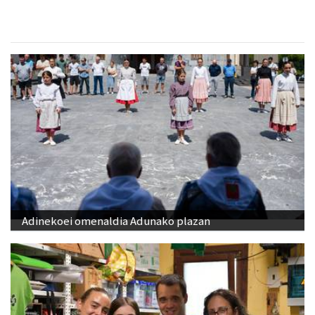
Adinekoei omenaldia Adunako plazan