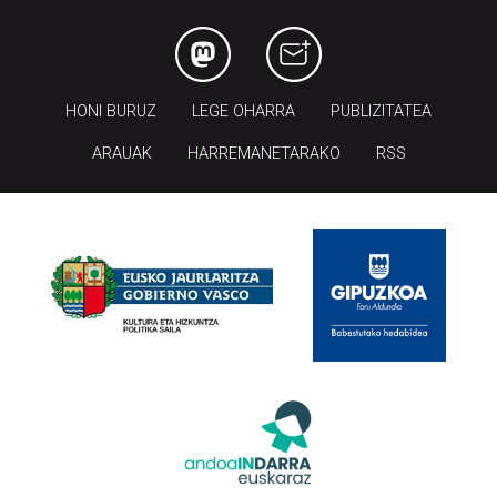
HONI BURUZ
LEGE OHARRA
PUBLIZITATEA
ARAUAK
HARREMANETARAKO
RSS