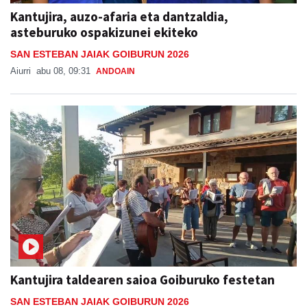
Kantujira, auzo-afaria eta dantzaldia,
asteburuko ospakizunei ekiteko
SAN ESTEBAN JAIAK GOIBURUN 2026
Aiurri
abu 08, 09:31
ANDOAIN
Kantujira taldearen saioa Goiburuko festetan
SAN ESTEBAN JAIAK GOIBURUN 2026