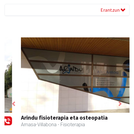
Erantzun
Previous
Next
Arindu fisioterapia eta osteopatia
Amasa-Villabona
- Fisioterapia