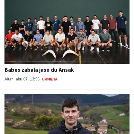
Babes zabala jaso du Ansak
Aiurri
abu 07, 13:55
URNIETA