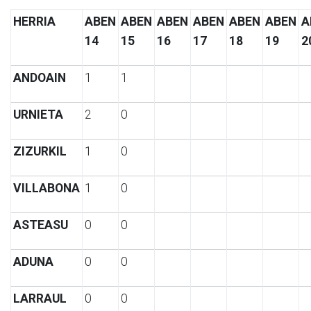
HERRIA
ABEN
ABEN
ABEN
ABEN
ABEN
ABEN
A
14
15
16
17
18
19
2
ANDOAIN
1
1
URNIETA
2
0
ZIZURKIL
1
0
VILLABONA
1
0
ASTEASU
0
0
ADUNA
0
0
LARRAUL
0
0