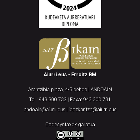
Aiurri.eus - Erroitz BM
Arantzibia plaza, 4-5 behea | ANDOAIN
Tel.: 943 300 732 | Faxa: 943 300 731
andoain@aiurri.eus | idazkaritza@aiurri.eus
Codesyntaxek garatua