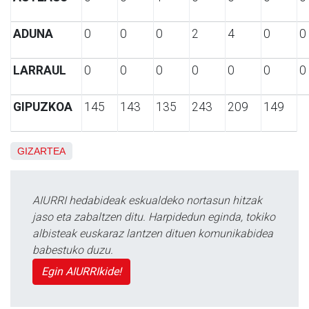
ADUNA
0
0
0
2
4
0
0
LARRAUL
0
0
0
0
0
0
0
GIPUZKOA
145
143
135
243
209
149
GIZARTEA
AIURRI hedabideak eskualdeko nortasun hitzak
jaso eta zabaltzen ditu. Harpidedun eginda, tokiko
albisteak euskaraz lantzen dituen komunikabidea
babestuko duzu.
Egin AIURRIkide!