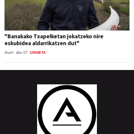
"Banakako Txapelketan jokatzeko nire
eskubidea aldarrikatzen dut"
Aiurri
abu 07
URNIETA