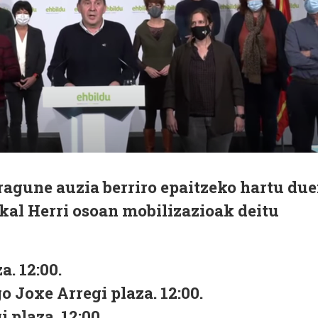
ragune auzia berriro epaitzeko hartu du
kal Herri osoan mobilizazioak deitu
. 12:00.
o Joxe Arregi plaza. 12:00.
 plaza. 12:00.