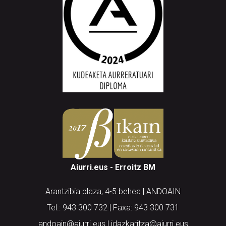
Aiurri.eus - Erroitz BM
Arantzibia plaza, 4-5 behea | ANDOAIN
Tel.: 943 300 732 | Faxa: 943 300 731
andoain@aiurri.eus | idazkaritza@aiurri.eus