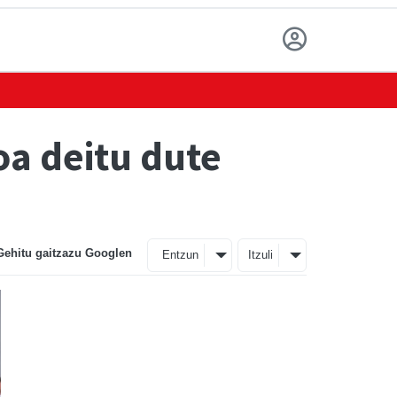
a deitu dute
Gehitu gaitzazu Googlen
Entzun
Itzuli