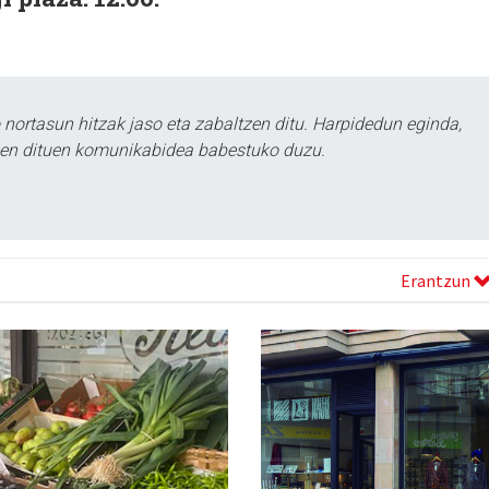
ortasun hitzak jaso eta zabaltzen ditu. Harpidedun eginda,
tzen dituen komunikabidea babestuko duzu.
Erantzun