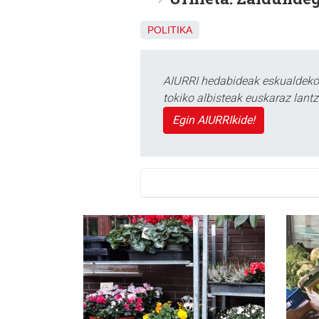
POLITIKA
AIURRI hedabideak eskualdeko n
tokiko albisteak euskaraz lan
Egin AIURRIkide!