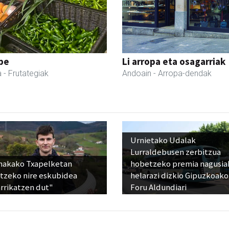
pe
Li arropa eta osagarriak
a
- Frutategiak
Andoain
- Arropa-dendak
Urnietako Udalak
Lurraldebusen zerbitzua
nakako Txapelketan
hobetzeko premia nagusia
atzeko nire eskubidea
helarazi dizkio Gipuzkoako
rrikatzen dut"
Foru Aldundiari