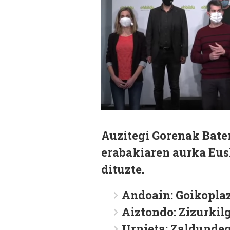
Auzitegi Gorenak Bate
erabakiaren aurka Eus
dituzte.
Andoain: Goikoplaza
Aiztondo: Zizurkilg
Urnieta: Zaldundegi