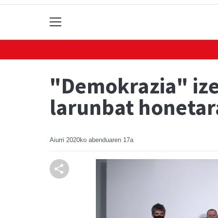
"Demokrazia" ize
larunbat honeta
Aiurri
2020ko abenduaren 17a