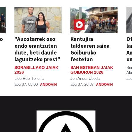
so
"Auzotarrek oso
Kantujira
Ot
ondo erantzuten
taldearen saioa
la
dute, beti daude
Goiburuko
A
laguntzeko prest"
festetan
o
SORABILLAKO JAIAK
SAN ESTEBAN JAIAK
Be
2026
GOIBURUN 2026
Ala
Lide Ruiz Telleria
Jon Ander Ubeda
abu
abu 07, 08:00
abu 07, 20:37
ANDOAIN
ANDOAIN