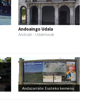
Andoaingo Udala
Andoain
- Udaletxeak
k
Andazarrate: Eusteko kemena