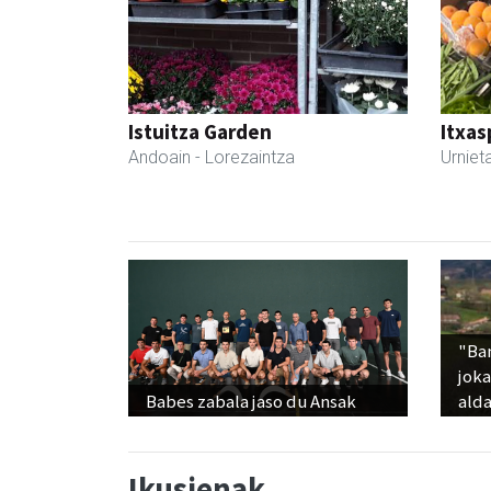
Istuitza Garden
Itxas
Andoain
- Lorezaintza
Urniet
"Ba
jok
Babes zabala jaso du Ansak
alda
Ikusienak