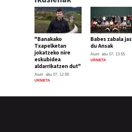
"Banakako
Babes zabala ja
Txapelketan
du Ansak
jokatzeko nire
Aiurri
abu 07, 13:55
eskubidea
URNIETA
aldarrikatzen dut"
Aiurri
abu 07, 12:00
URNIETA