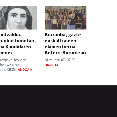
oitzaldia,
Burrunba, gazte
runbat honetan,
euskaltzaleen
ma Kandidaren
ekimen berria
menez
Beterri-Buruntzan
rrozpeko Jesusen
Aiurri
abu 07, 07:00
ben Elkartea
URNIETA
 07, 09:25
ANDOAIN