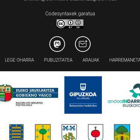
Codesyntaxek garatua
LEGE OHARRA
PUBLIZITATEA
ARAUAK
HARREMANET