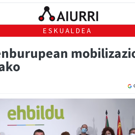
ESKUALDEA
nburupean mobilizazio
rako