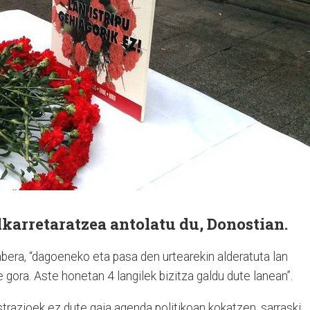
karretaratzea antolatu du, Donostian.
era, “dagoeneko eta pasa den urtearekin alderatuta lan
e gora. Aste honetan 4 langilek bizitza galdu dute lanean”.
trazioek ez dute gaia agenda politikoan kokatzen, sarraski