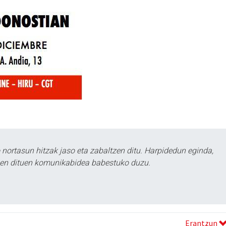
ortasun hitzak jaso eta zabaltzen ditu. Harpidedun eginda,
tzen dituen komunikabidea babestuko duzu.
Erantzun