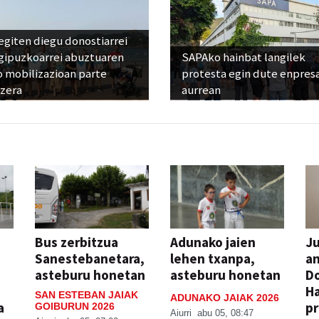
egiten diegu donostiarrei
 gipuzkoarrei abuztuaren
SAPAko hainbat langilek
 mobilizazioan parte
protesta egin dute enpres
tzera
aurrean
Bus zerbitzua
Adunako jaien
Ju
Sanestebanetara,
lehen txanpa,
an
asteburu honetan
asteburu honetan
Do
H
SAN ESTEBAN JAIAK
ADUNAKO JAIAK 2026
a
pr
GOIBURUN 2026
Aiurri
abu 05, 08:47