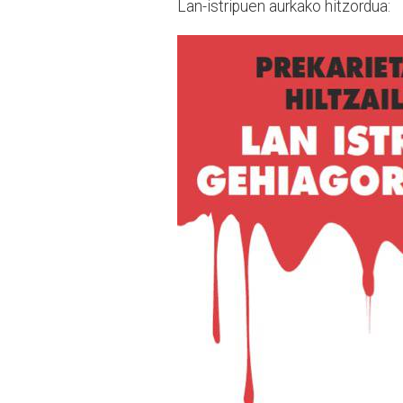
Lan-istripuen aurkako hitzordua: