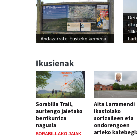
Dei 
eta
14ko
Andazarrate: Eusteko kemena
har
Ikusienak
Sorabilla Trail,
Aita Larramendi
aurtengo jaietako
ikastolako
berrikuntza
sortzaileen eta
nagusia
ondorengoen
arteko katebegi
SORABILLAKO JAIAK