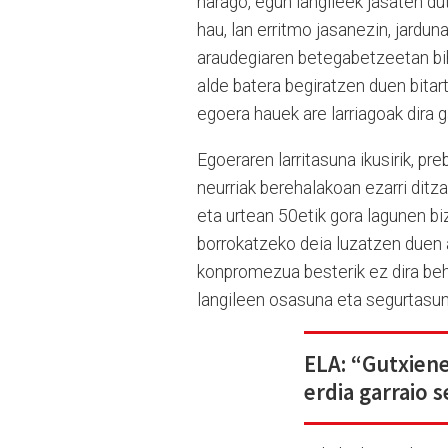
harago, egun langileek jasaten du
hau, lan erritmo jasanezin, jardu
araudegiaren betegabetzeetan bih
alde batera begiratzen duen bitar
egoera hauek are larriagoak dira g
Egoeraren larritasuna ikusirik, p
neurriak berehalakoan ezarri ditza
eta urtean 50etik gora lagunen bi
borrokatzeko deia luzatzen duen a
konpromezua besterik ez dira beh
langileen osasuna eta segurtasuna 
ELA: “Gutxiene
erdia garraio 