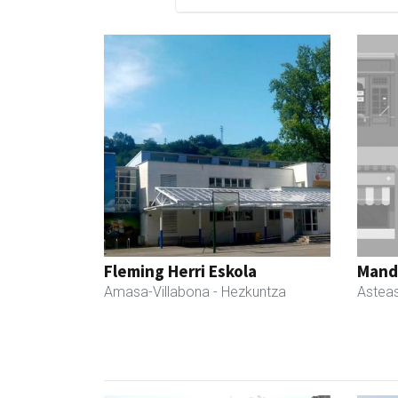
Fleming Herri Eskola
Manda
Amasa-Villabona
- Hezkuntza
Astea