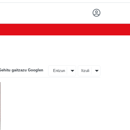
Gehitu gaitzazu Googlen
Entzun
Itzuli