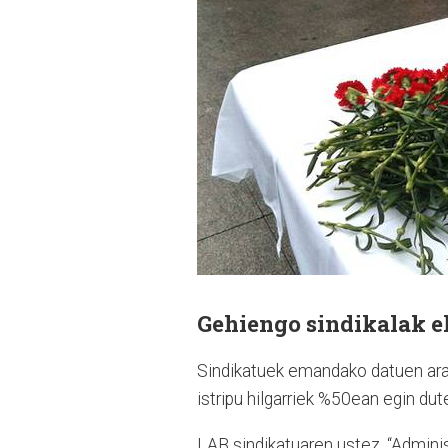
Gehiengo sindikalak el
Sindikatuek emandako datuen arab
istripu hilgarriek %50ean egin dut
LAB sindikatuaren ustez, “Adminis