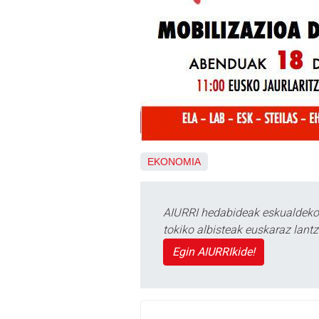
EKONOMIA
AIURRI hedabideak eskualdeko n
tokiko albisteak euskaraz lan
Egin AIURRIkide!