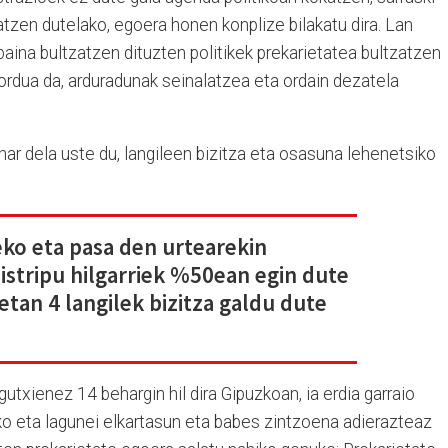
tzen dutelako, egoera honen konplize bilakatu dira. Lan
baina bultzatzen dituzten politikek prekarietatea bultzatzen
ordua da, arduradunak seinalatzea eta ordain dezatela
ar dela uste du, langileen bizitza eta osasuna lehenetsiko
ko eta pasa den urtearekin
 istripu hilgarriek %50ean egin dute
etan 4 langilek bizitza galdu dute
txienez 14 behargin hil dira Gipuzkoan, ia erdia garraio
ko eta lagunei elkartasun eta babes zintzoena adierazteaz