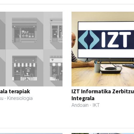
la terapiak
IZT Informatika Zerbitzu
Integrala
su
- Kinesiologia
Andoain
- IKT