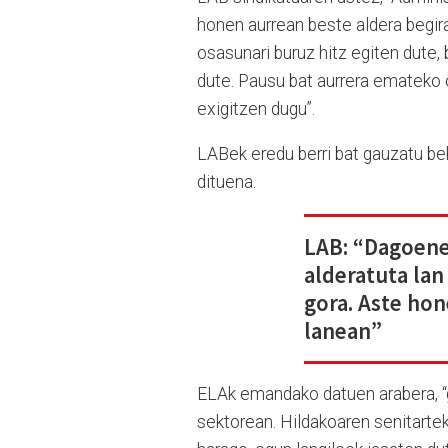
honen aurrean beste aldera begira
osasunari buruz hitz egiten dute, 
dute. Pausu bat aurrera emateko 
exigitzen dugu”.
LABek eredu berri bat gauzatu beh
dituena.
LAB: “Dagoene
alderatuta lan
gora. Aste hon
lanean”
ELAk emandako datuen arabera, “gu
sektorean. Hildakoaren senitarte