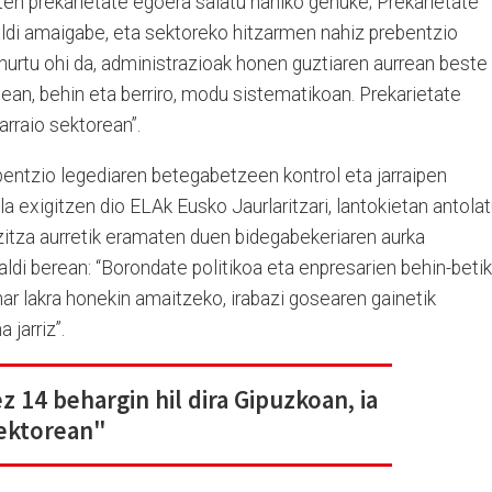
ten prekarietate egoera salatu nahiko genuke; Prekarietate
naldi amaigabe, eta sektoreko hitzarmen nahiz prebentzio
urtu ohi da, administrazioak honen guztiaren aurrean beste
tean, behin eta berriro, modu sistematikoan. Prekarietate
arraio sektorean”.
rebentzio legediaren betegabetzeen kontrol eta jarraipen
la exigitzen dio ELAk Eusko Jaurlaritzari, lantokietan antola
zitza aurretik eramaten duen bidegabekeriaren aurka
ldi berean: “Borondate politikoa eta enpresarien behin-beti
ar lakra honekin amaitzeko, irabazi gosearen gainetik
jarriz”.
z 14 behargin hil dira Gipuzkoan, ia
sektorean"