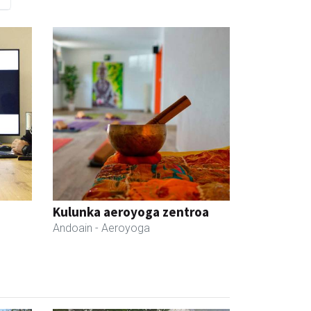
Kulunka aeroyoga zentroa
Andoain
- Aeroyoga