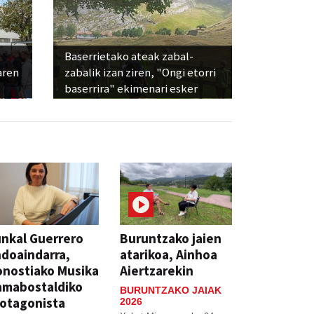
Baserrietako ateak zabal-
aren
zabalik izan ziren, "Ongi etorri
baserrira" ekimenari esker
nkal Guerrero
Buruntzako jaien
doaindarra,
atarikoa, Ainhoa
nostiako Musika
Aiertzarekin
amabostaldiko
BURUNTZAKO JAIAK
otagonista
2026