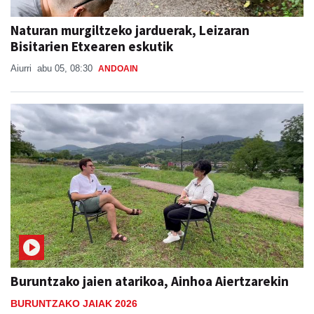
Naturan murgiltzeko jarduerak, Leizaran
Bisitarien Etxearen eskutik
Aiurri
abu 05, 08:30
ANDOAIN
Buruntzako jaien atarikoa, Ainhoa Aiertzarekin
BURUNTZAKO JAIAK 2026