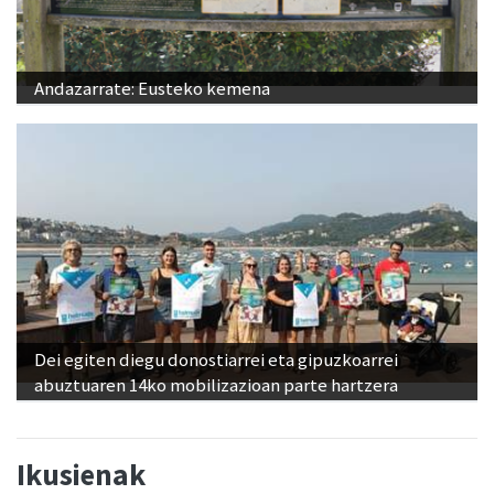
Andazarrate: Eusteko kemena
Dei egiten diegu donostiarrei eta gipuzkoarrei
abuztuaren 14ko mobilizazioan parte hartzera
Ikusienak