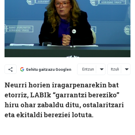
Entzun
Itzuli
Gehitu gaitzazu Googlen
Neurri horien iragarpenarekin bat
etorriz, LABIk “garrantzi bereziko”
hiru ohar zabaldu ditu, ostalaritzari
eta ekitaldi bereziei lotuta.