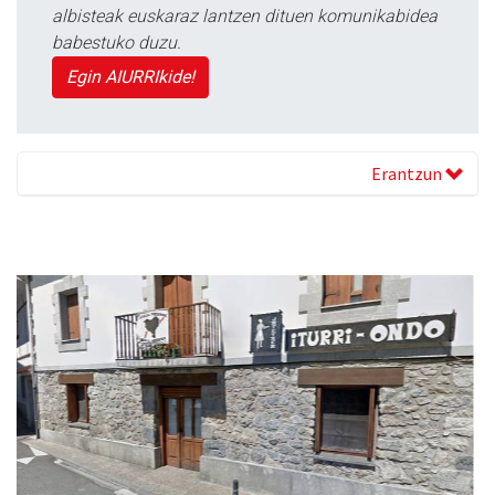
albisteak euskaraz lantzen dituen komunikabidea
babestuko duzu.
Egin AIURRIkide!
Erantzun