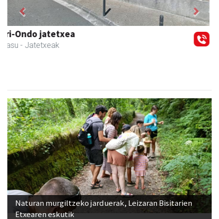
Previous
Next
Arruti gozotegia
Andoain
- Gozotegiak
Naturan murgiltzeko jarduerak, Leizaran Bisitarien
Etxearen eskutik