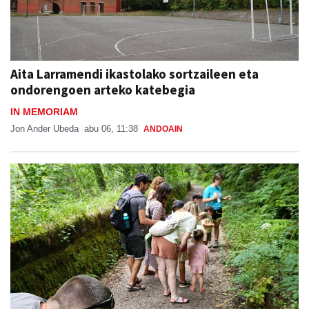
Aita Larramendi ikastolako sortzaileen eta
ondorengoen arteko katebegia
IN MEMORIAM
Jon Ander Ubeda
abu 06, 11:38
ANDOAIN