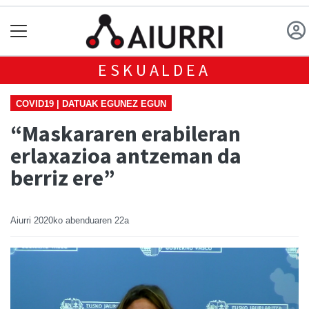
ESKUALDEA
COVID19 | DATUAK EGUNEZ EGUN
“Maskararen erabileran
erlaxazioa antzeman da
berriz ere”
Aiurri
2020ko abenduaren 22a