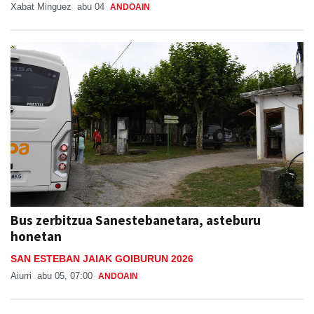
Xabat Minguez
abu 04
ANDOAIN
Bus zerbitzua Sanestebanetara, asteburu
honetan
SAN ESTEBAN JAIAK GOIBURUN 2026
Aiurri
abu 05, 07:00
ANDOAIN