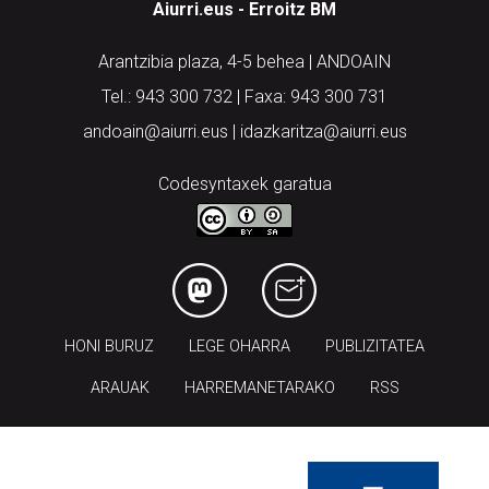
Aiurri.eus - Erroitz BM
Arantzibia plaza, 4-5 behea | ANDOAIN
Tel.: 943 300 732 | Faxa: 943 300 731
andoain@aiurri.eus | idazkaritza@aiurri.eus
Codesyntaxek garatua
HONI BURUZ
LEGE OHARRA
PUBLIZITATEA
ARAUAK
HARREMANETARAKO
RSS