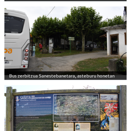
Bus zerbitzua Sanestebanetara, asteburu honetan