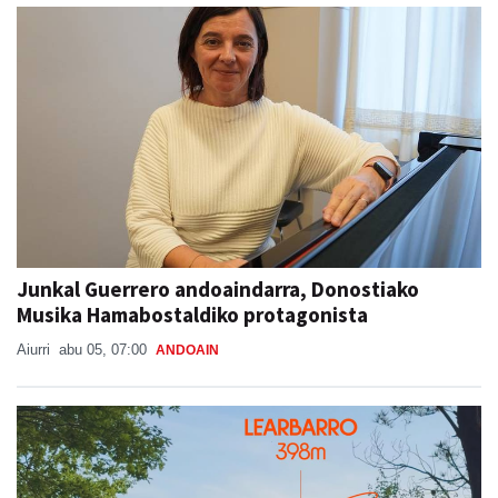
Junkal Guerrero andoaindarra, Donostiako
Musika Hamabostaldiko protagonista
Aiurri
abu 05, 07:00
ANDOAIN