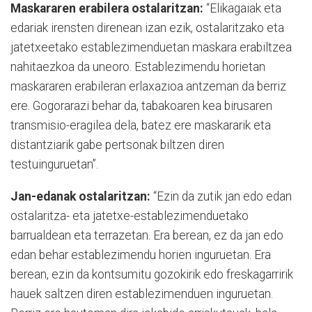
Maskararen erabilera ostalaritzan:
“Elikagaiak eta
edariak irensten direnean izan ezik, ostalaritzako eta
jatetxeetako establezimenduetan maskara erabiltzea
nahitaezkoa da uneoro. Establezimendu horietan
maskararen erabileran erlaxazioa antzeman da berriz
ere. Gogorarazi behar da, tabakoaren kea birusaren
transmisio-eragilea dela, batez ere maskararik eta
distantziarik gabe pertsonak biltzen diren
testuinguruetan”.
Jan-edanak ostalaritzan:
“Ezin da zutik jan edo edan
ostalaritza- eta jatetxe-establezimenduetako
barrualdean eta terrazetan. Era berean, ez da jan edo
edan behar establezimendu horien inguruetan. Era
berean, ezin da kontsumitu gozokirik edo freskagarririk
hauek saltzen diren establezimenduen inguruetan.