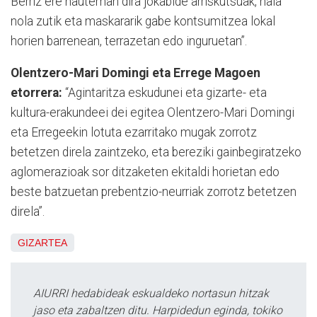
Berriz ere hauteman dira jokabide arriskutsuak, hala
nola zutik eta maskararik gabe kontsumitzea lokal
horien barrenean, terrazetan edo inguruetan”.
Olentzero-Mari Domingi eta Errege Magoen
etorrera:
“Agintaritza eskudunei eta gizarte- eta
kultura-erakundeei dei egitea Olentzero-Mari Domingi
eta Erregeekin lotuta ezarritako mugak zorrotz
betetzen direla zaintzeko, eta bereziki gainbegiratzeko
aglomerazioak sor ditzaketen ekitaldi horietan edo
beste batzuetan prebentzio-neurriak zorrotz betetzen
direla”.
GIZARTEA
AIURRI hedabideak eskualdeko nortasun hitzak
jaso eta zabaltzen ditu. Harpidedun eginda, tokiko