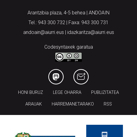
Arantzibia plaza, 4-5 behea | ANDOAIN
Tel.: 943 300 732 | Faxa: 943 300 731
andoain@aiurri.eus | idazkaritza@aiurri.eus
Codesyntaxek garatua
HONI BURUZ
LEGE OHARRA
PUBLIZITATEA
ARAUAK
HARREMANETARAKO
RSS