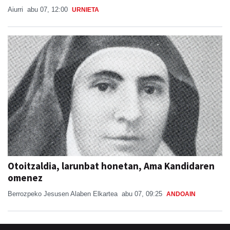
Aiurri
abu 07, 12:00
URNIETA
Otoitzaldia, larunbat honetan, Ama Kandidaren
omenez
Berrozpeko Jesusen Alaben Elkartea
abu 07, 09:25
ANDOAIN