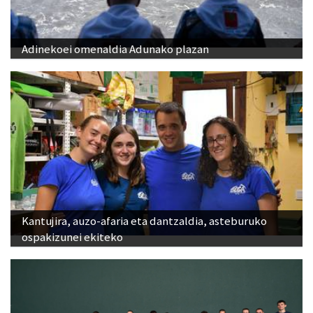
Adinekoei omenaldia Adunako plazan
Kantujira, auzo-afaria eta dantzaldia, asteburuko
ospakizunei ekiteko