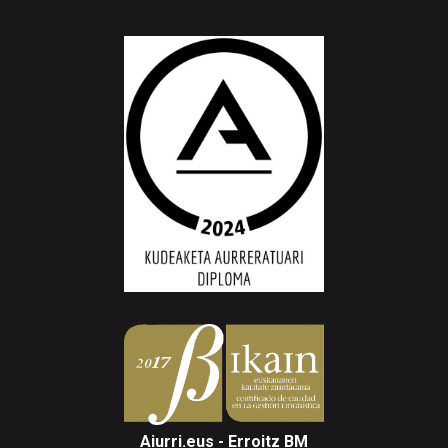
Aiurri.eus - Erroitz BM