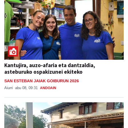
Kantujira, auzo-afaria eta dantzaldia,
asteburuko ospakizunei ekiteko
SAN ESTEBAN JAIAK GOIBURUN 2026
Aiurri
abu 08, 09:31
ANDOAIN