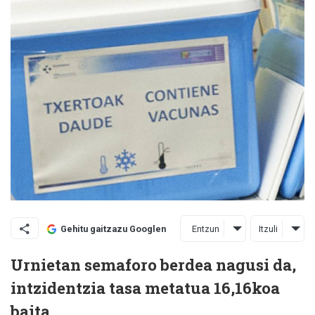
Entzun
Itzuli
Gehitu gaitzazu Googlen
Urnietan semaforo berdea nagusi da,
intzidentzia tasa metatua 16,16koa
baita.