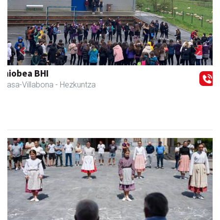
Previous
Next
Danena taberna
Andoain
-