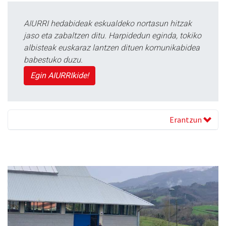
AIURRI hedabideak eskualdeko nortasun hitzak
jaso eta zabaltzen ditu. Harpidedun eginda, tokiko
albisteak euskaraz lantzen dituen komunikabidea
babestuko duzu.
Egin AIURRIkide!
Erantzun