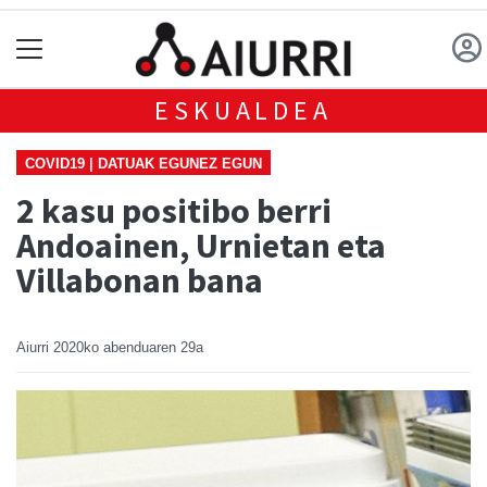
ESKUALDEA
COVID19 | DATUAK EGUNEZ EGUN
2 kasu positibo berri
Andoainen, Urnietan eta
Villabonan bana
Aiurri
2020ko abenduaren 29a