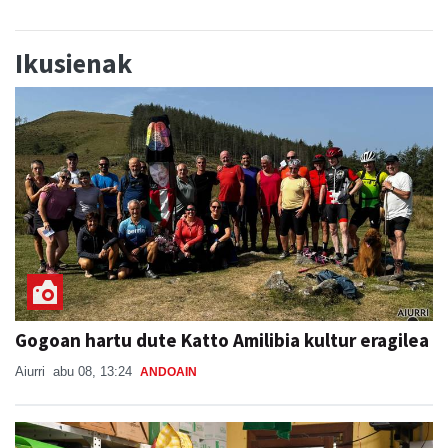
Ikusienak
Gogoan hartu dute Katto Amilibia kultur eragilea
Aiurri
abu 08, 13:24
ANDOAIN