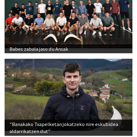
Babes zabala jaso du Ansak
"Banakako Txapelketan jokatzeko nire eskubidea
aldarrikatzen dut"