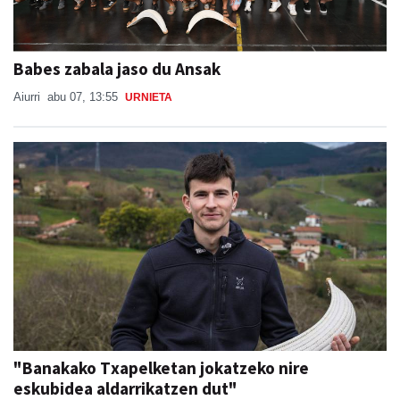
Babes zabala jaso du Ansak
Aiurri
abu 07, 13:55
URNIETA
"Banakako Txapelketan jokatzeko nire
eskubidea aldarrikatzen dut"