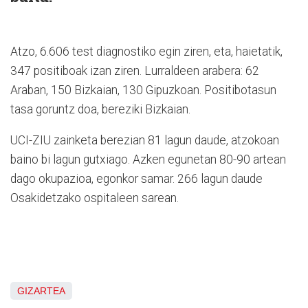
Atzo, 6.606 test diagnostiko egin ziren, eta, haietatik,
347 positiboak izan ziren. Lurraldeen arabera: 62
Araban, 150 Bizkaian, 130 Gipuzkoan. Positibotasun
tasa goruntz doa, bereziki Bizkaian.
UCI-ZIU zainketa berezian 81 lagun daude, atzokoan
baino bi lagun gutxiago. Azken egunetan 80-90 artean
dago okupazioa, egonkor samar. 266 lagun daude
Osakidetzako ospitaleen sarean.
GIZARTEA