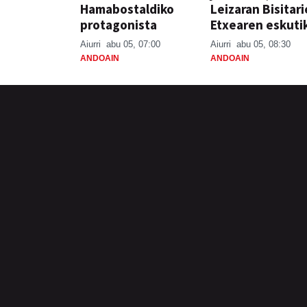
Hamabostaldiko
Leizaran Bisitar
protagonista
Etxearen eskuti
Aiurri
abu 05, 07:00
Aiurri
abu 05, 08:30
ANDOAIN
ANDOAIN