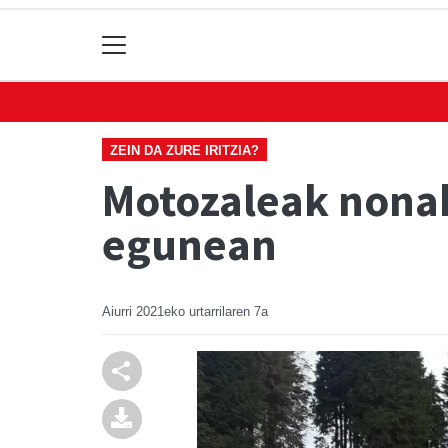
ZEIN DA ZURE IRITZIA?
Motozaleak nonah
egunean
Aiurri
2021eko urtarrilaren 7a