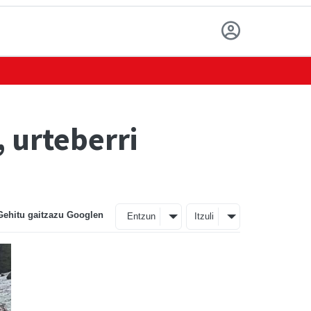
 urteberri
Gehitu gaitzazu Googlen
Entzun
Itzuli