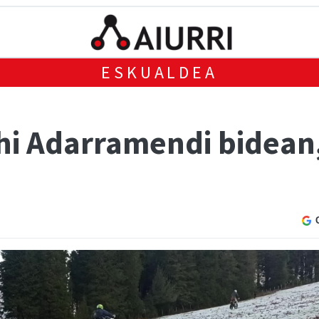
ESKUALDEA
i Adarramendi bidean,