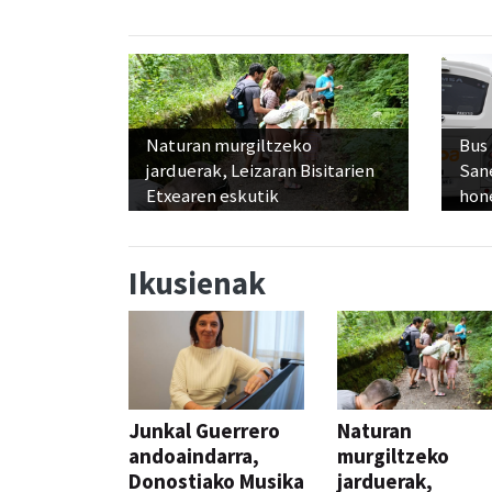
Naturan murgiltzeko
Bus
jarduerak, Leizaran Bisitarien
San
Etxearen eskutik
hon
Ikusienak
Junkal Guerrero
Naturan
andoaindarra,
murgiltzeko
Donostiako Musika
jarduerak,