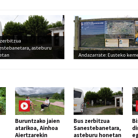
 zerbitzua
estebanetara, asteburu
etan
Andazarrate: Eusteko kem
Buruntzako jaien
Bus zerbitzua
Bi
atarikoa, Ainhoa
Sanestebanetara,
di
Aiertzarekin
asteburu honetan
e