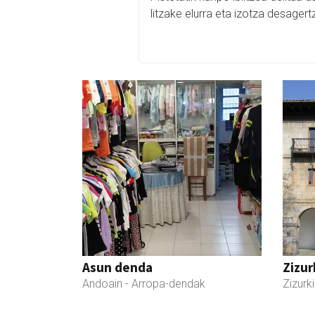
litzake elurra eta izotza desagert
Asun denda
Zizur
Andoain
- Arropa-dendak
Zizurki