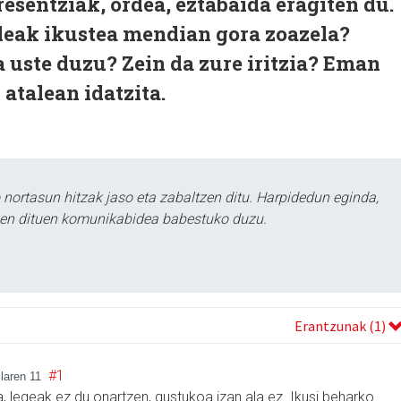
esentziak, ordea, eztabaida eragiten du.
eak ikustea mendian gora zoazela?
a uste duzu? Zein da zure iritzia? Eman
 atalean idatzita.
ortasun hitzak jaso eta zabaltzen ditu. Harpidedun eginda,
tzen dituen komunikabidea babestuko duzu.
Erantzunak (1)
#1
ilaren 11
da, legeak ez du onartzen, gustukoa izan ala ez. Ikusi beharko