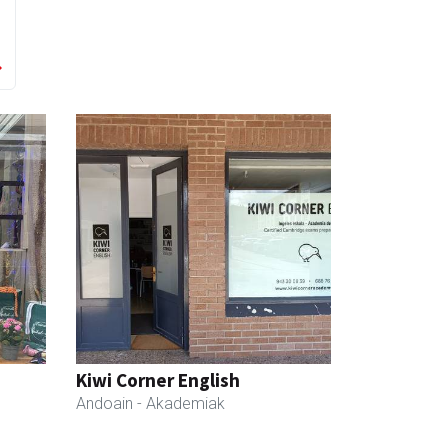
Kiwi Corner English
Andoain
- Akademiak