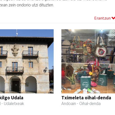
zean zein ondorio utzi dituzten.
Erantzun
kilgo Udala
Tximeleta oihal-denda
l
- Udaletxeak
Andoain
- Oihal-denda