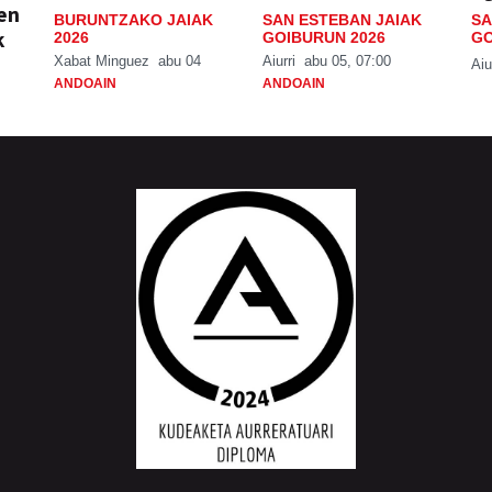
ien
BURUNTZAKO JAIAK
SAN ESTEBAN JAIAK
SA
k
2026
GOIBURUN 2026
GO
Xabat Minguez
abu 04
Aiurri
abu 05, 07:00
Aiu
ANDOAIN
ANDOAIN