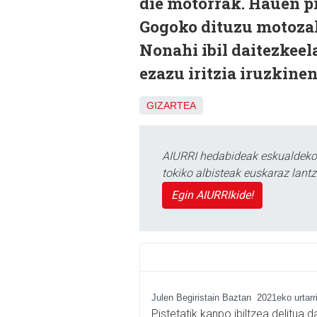
die motorrak. Hauen pr
Gogoko dituzu motozal
Nonahi ibil daitezkeel
ezazu iritzia iruzkinen
GIZARTEA
AIURRI hedabideak eskualdeko n
tokiko albisteak euskaraz lan
Egin AIURRIkide!
Julen Begiristain Baztan
2021eko urtarr
Pistetatik kanpo ibiltzea delitua 