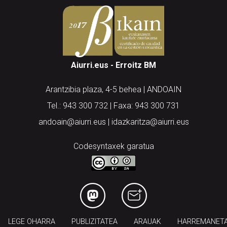
Aiurri.eus - Erroitz BM
Arantzibia plaza, 4-5 behea | ANDOAIN
Tel.: 943 300 732 | Faxa: 943 300 731
andoain@aiurri.eus | idazkaritza@aiurri.eus
Codesyntaxek garatua
LEGE OHARRA
PUBLIZITATEA
ARAUAK
HARREMANET