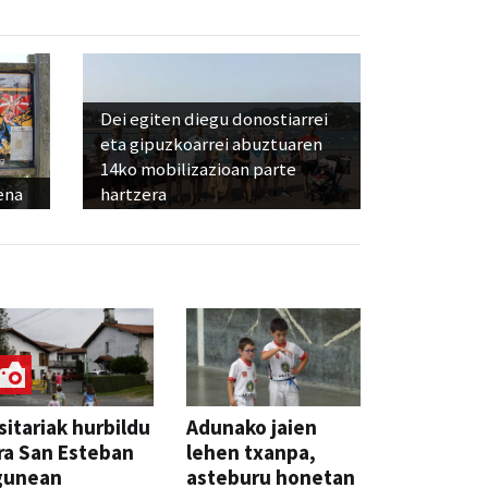
Dei egiten diegu donostiarrei
eta gipuzkoarrei abuztuaren
14ko mobilizazioan parte
ena
hartzera
sitariak hurbildu
Adunako jaien
ra San Esteban
lehen txanpa,
gunean
asteburu honetan