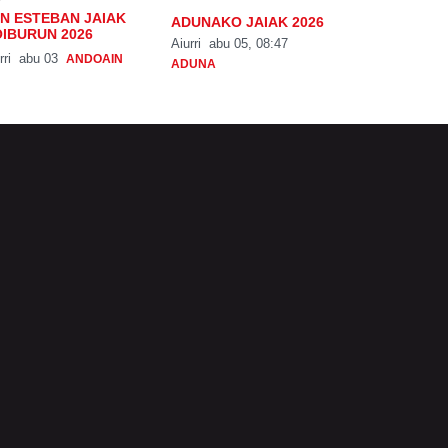
N ESTEBAN JAIAK
ADUNAKO JAIAK 2026
IBURUN 2026
Aiurri
abu 05, 08:47
rri
abu 03
ANDOAIN
ADUNA