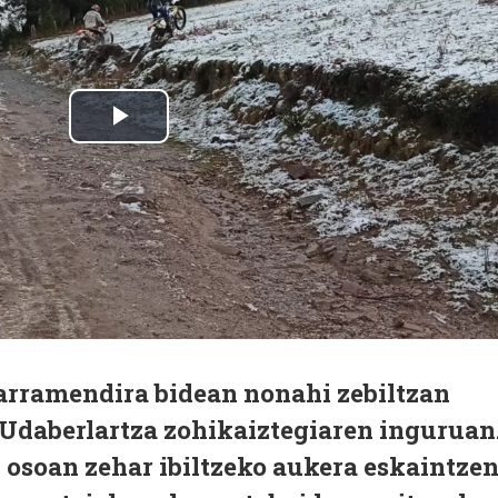
arramendira bidean nonahi zebiltzan
 Udaberlartza zohikaiztegiaren inguruan
 osoan zehar ibiltzeko aukera eskaintze