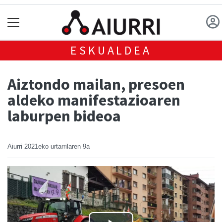
ESKUALDEA
Aiztondo mailan, presoen
aldeko manifestazioaren
laburpen bideoa
Aiurri
2021eko urtarrilaren 9a