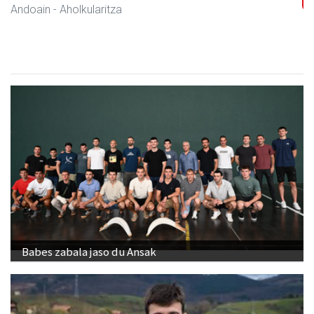
Andoain
- Kulturguneak
Babes zabala jaso du Ansak