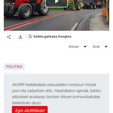
Gehitu gaitzazu Googlen
Entzun
Itzuli
POLITIKA
AIURRI hedabideak eskualdeko nortasun hitzak
jaso eta zabaltzen ditu. Harpidedun eginda, tokiko
albisteak euskaraz lantzen dituen komunikabidea
babestuko duzu.
Egin AIURRIkide!