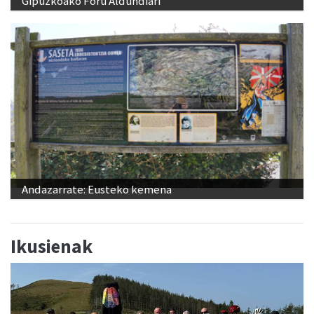
Gipuzkoako Foru Aldundiari
Andazarrate: Eusteko kemena
Ikusienak