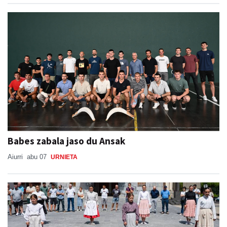
Babes zabala jaso du Ansak
Aiurri
abu 07
URNIETA