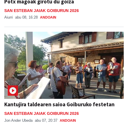
Potx magoak girotu du goiza
SAN ESTEBAN JAIAK GOIBURUN 2026
Aiurri
abu 08, 16:28
ANDOAIN
Kantujira taldearen saioa Goiburuko festetan
SAN ESTEBAN JAIAK GOIBURUN 2026
Jon Ander Ubeda
abu 07, 20:37
ANDOAIN