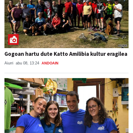
Gogoan hartu dute Katto Amilibia kultur eragilea
Aiurri
abu 08, 13:24
ANDOAIN