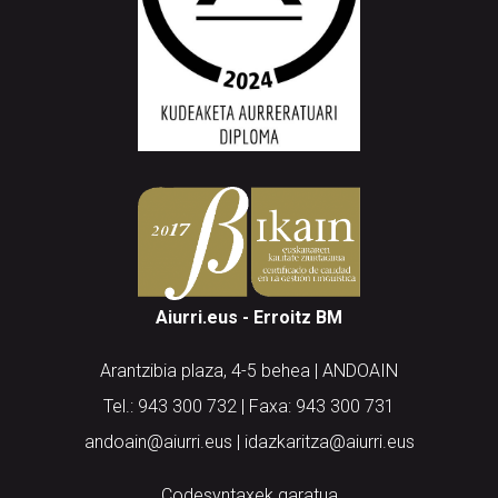
Aiurri.eus - Erroitz BM
Arantzibia plaza, 4-5 behea | ANDOAIN
Tel.: 943 300 732 | Faxa: 943 300 731
andoain@aiurri.eus | idazkaritza@aiurri.eus
Codesyntaxek garatua