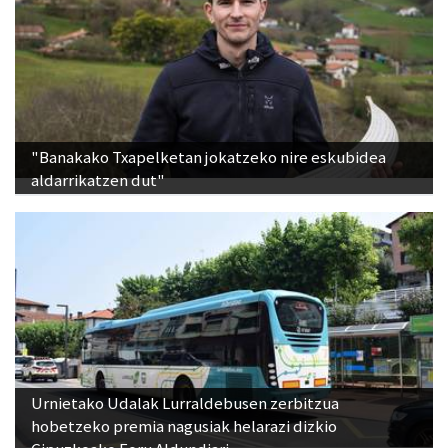
"Banakako Txapelketan jokatzeko nire eskubidea
aldarrikatzen dut"
Urnietako Udalak Lurraldebusen zerbitzua
hobetzeko premia nagusiak helarazi dizkio