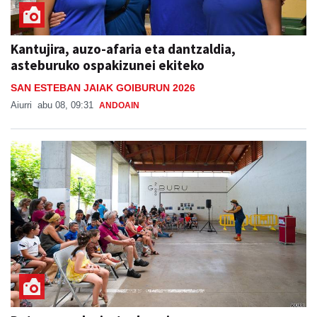
Kantujira, auzo-afaria eta dantzaldia,
asteburuko ospakizunei ekiteko
SAN ESTEBAN JAIAK GOIBURUN 2026
Aiurri
abu 08, 09:31
ANDOAIN