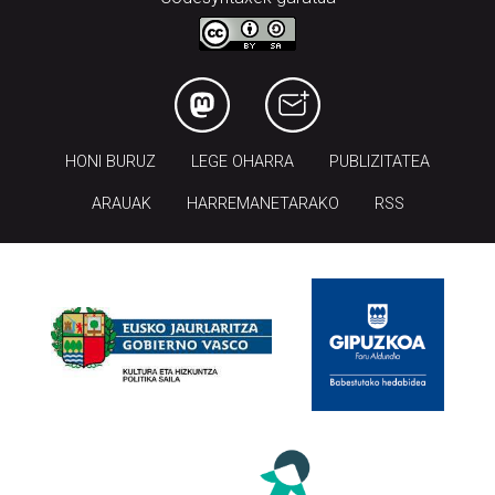
HONI BURUZ
LEGE OHARRA
PUBLIZITATEA
ARAUAK
HARREMANETARAKO
RSS