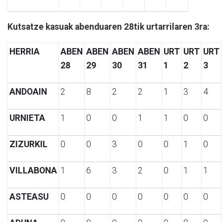
Kutsatze kasuak abenduaren 28tik urtarrilaren 3ra:
HERRIA
ABEN
ABEN
ABEN
ABEN
URT
URT
URT
28
29
30
31
1
2
3
ANDOAIN
2
8
2
2
1
3
4
URNIETA
1
0
0
1
1
0
0
ZIZURKIL
0
0
3
0
0
1
0
VILLABONA
1
6
3
2
0
1
1
ASTEASU
0
0
0
0
0
0
0