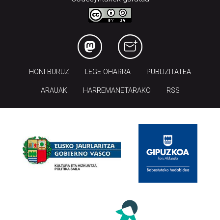
HONI BURUZ
LEGE OHARRA
PUBLIZITATEA
ARAUAK
HARREMANETARAKO
RSS