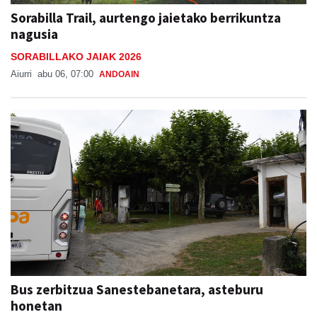
Sorabilla Trail, aurtengo jaietako berrikuntza
nagusia
SORABILLAKO JAIAK 2026
Aiurri
abu 06, 07:00
ANDOAIN
Bus zerbitzua Sanestebanetara, asteburu
honetan