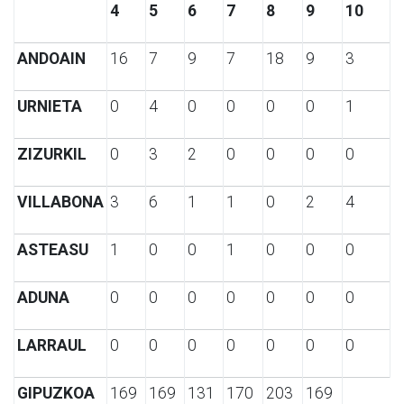
4
5
6
7
8
9
10
ANDOAIN
16
7
9
7
18
9
3
URNIETA
0
4
0
0
0
0
1
ZIZURKIL
0
3
2
0
0
0
0
VILLABONA
3
6
1
1
0
2
4
ASTEASU
1
0
0
1
0
0
0
ADUNA
0
0
0
0
0
0
0
LARRAUL
0
0
0
0
0
0
0
GIPUZKOA
169
169
131
170
203
169