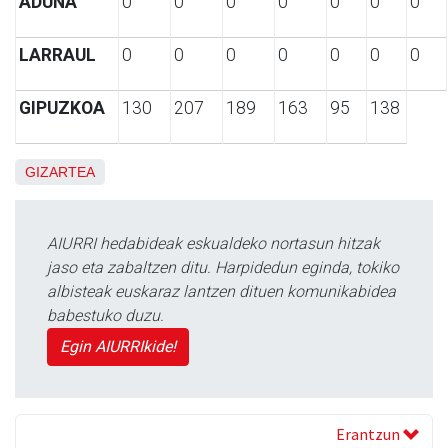
ADUNA
0
0
0
0
0
0
0
LARRAUL
0
0
0
0
0
0
0
GIPUZKOA
130
207
189
163
95
138
GIZARTEA
AIURRI hedabideak eskualdeko nortasun hitzak
jaso eta zabaltzen ditu. Harpidedun eginda, tokiko
albisteak euskaraz lantzen dituen komunikabidea
babestuko duzu.
Egin AIURRIkide!
Erantzun