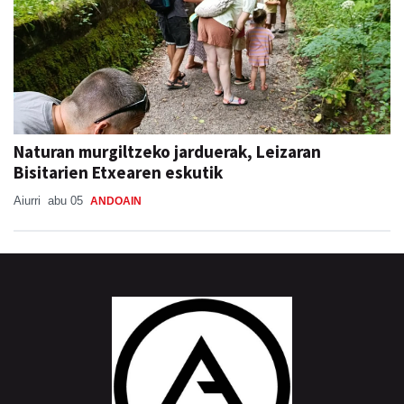
Naturan murgiltzeko jarduerak, Leizaran
Bisitarien Etxearen eskutik
Aiurri
abu 05
ANDOAIN