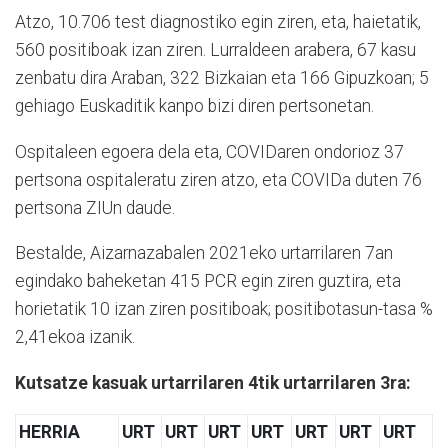
Atzo, 10.706 test diagnostiko egin ziren, eta, haietatik,
560 positiboak izan ziren. Lurraldeen arabera, 67 kasu
zenbatu dira Araban, 322 Bizkaian eta 166 Gipuzkoan; 5
gehiago Euskaditik kanpo bizi diren pertsonetan.
Ospitaleen egoera dela eta, COVIDaren ondorioz 37
pertsona ospitaleratu ziren atzo, eta COVIDa duten 76
pertsona ZIUn daude.
Bestalde, Aizarnazabalen 2021eko urtarrilaren 7an
egindako baheketan 415 PCR egin ziren guztira, eta
horietatik 10 izan ziren positiboak; positibotasun-tasa %
2,41ekoa izanik.
Kutsatze kasuak urtarrilaren 4tik urtarrilaren 3ra:
HERRIA
URT
URT
URT
URT
URT
URT
URT