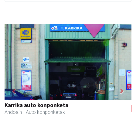
Previous
Next
Karrika auto konponketa
Andoain
- Auto konponketak