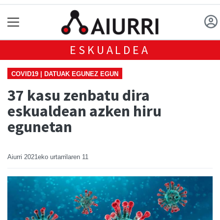
ESKUALDEA
COVID19 | DATUAK EGUNEZ EGUN
37 kasu zenbatu dira
eskualdean azken hiru
egunetan
Aiurri
2021eko urtarrilaren 11