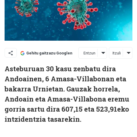
Entzun
Itzuli
Gehitu gaitzazu Googlen
Asteburuan 30 kasu zenbatu dira
Andoainen, 6 Amasa-Villabonan eta
bakarra Urnietan. Gauzak horrela,
Andoain eta Amasa-Villabona eremu
gorria sartu dira 607,15 eta 523,91eko
intzidentzia tasarekin.