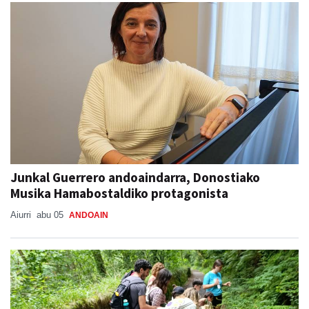
Junkal Guerrero andoaindarra, Donostiako
Musika Hamabostaldiko protagonista
Aiurri
abu 05
ANDOAIN