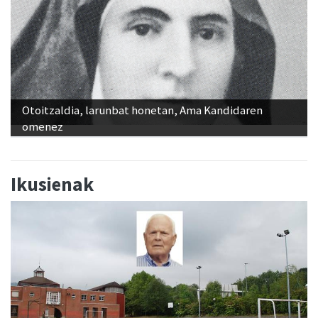
Otoitzaldia, larunbat honetan, Ama Kandidaren
omenez
Ikusienak