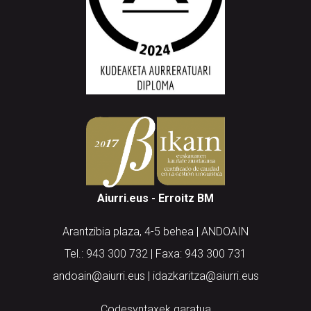
Aiurri.eus - Erroitz BM
Arantzibia plaza, 4-5 behea | ANDOAIN
Tel.: 943 300 732 | Faxa: 943 300 731
andoain@aiurri.eus | idazkaritza@aiurri.eus
Codesyntaxek garatua