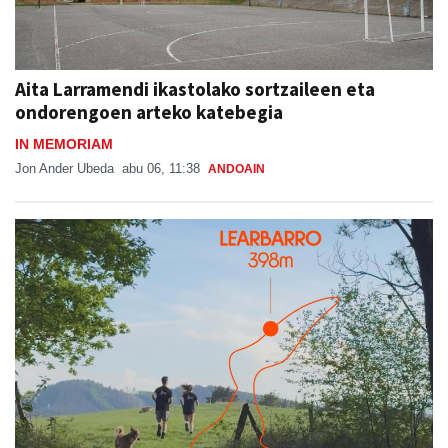
Aita Larramendi ikastolako sortzaileen eta
ondorengoen arteko katebegia
IN MEMORIAM
Jon Ander Ubeda
abu 06, 11:38
ANDOAIN