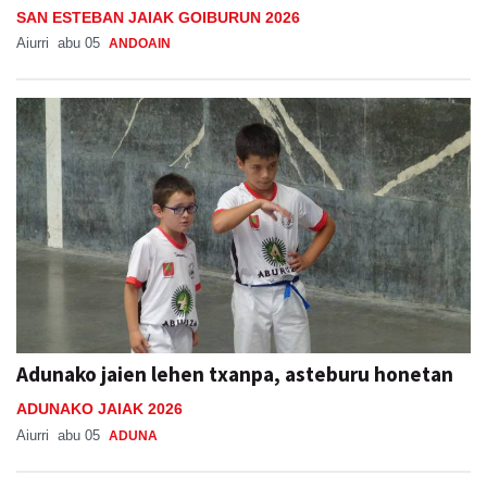
SAN ESTEBAN JAIAK GOIBURUN 2026
Aiurri
abu 05
ANDOAIN
Adunako jaien lehen txanpa, asteburu honetan
ADUNAKO JAIAK 2026
Aiurri
abu 05
ADUNA