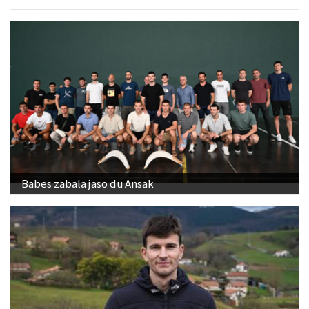
Babes zabala jaso du Ansak