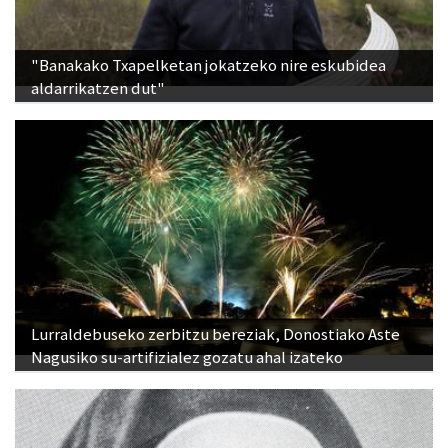
"Banakako Txapelketan jokatzeko nire eskubidea
aldarrikatzen dut"
Lurraldebuseko zerbitzu bereziak, Donostiako Aste
Nagusiko su-artifizialez gozatu ahal izateko