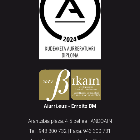
Aiurri.eus - Erroitz BM
Arantzibia plaza, 4-5 behea | ANDOAIN
Tel.: 943 300 732 | Faxa: 943 300 731