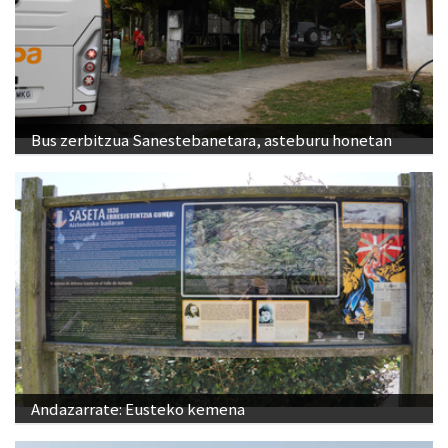
Bus zerbitzua Sanestebanetara, asteburu honetan
Andazarrate: Eusteko kemena