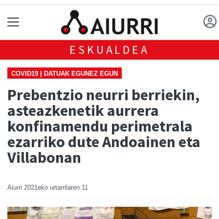
ESKUALDEA
COVID19 | DATUAK EGUNEZ EGUN
Prebentzio neurri berriekin,
asteazkenetik aurrera
konfinamendu perimetrala
ezarriko dute Andoainen eta
Villabonan
Aiurri
2021eko urtarrilaren 11