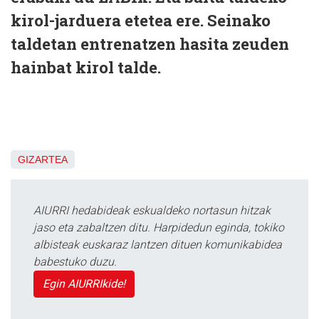
kirol-jarduera etetea ere. Seinako
taldetan entrenatzen hasita zeuden
hainbat kirol talde.
GIZARTEA
AIURRI hedabideak eskualdeko nortasun hitzak
jaso eta zabaltzen ditu. Harpidedun eginda, tokiko
albisteak euskaraz lantzen dituen komunikabidea
babestuko duzu.
Egin AIURRIkide!