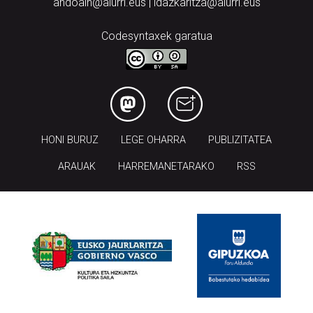
andoain@aiurri.eus | idazkaritza@aiurri.eus
Codesyntaxek garatua
HONI BURUZ
LEGE OHARRA
PUBLIZITATEA
ARAUAK
HARREMANETARAKO
RSS