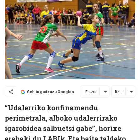
Entzun
Itzuli
Gehitu gaitzazu Googlen
“Udalerriko konfinamendu
perimetrala, alboko udalerrirako
igarobidea salbuetsi gabe”, horixe
erabaki du LABIk. Eta baita taldeko