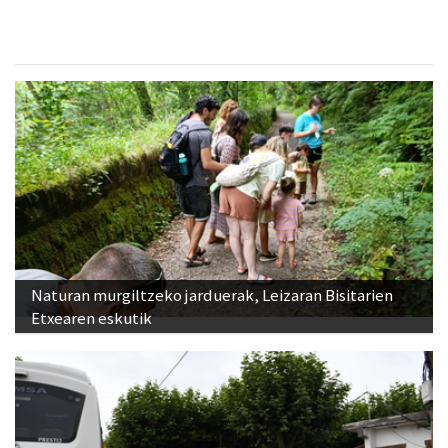
Naturan murgiltzeko jarduerak, Leizaran Bisitarien
Etxearen eskutik