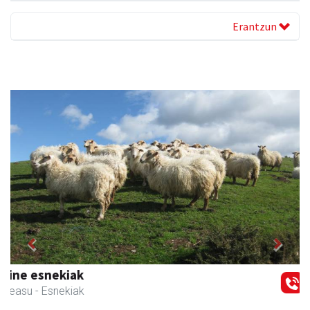
Erantzun
Previous
Next
Txortu mekanizaketa eta muntaketa
Asteasu
- Mekanizatuak