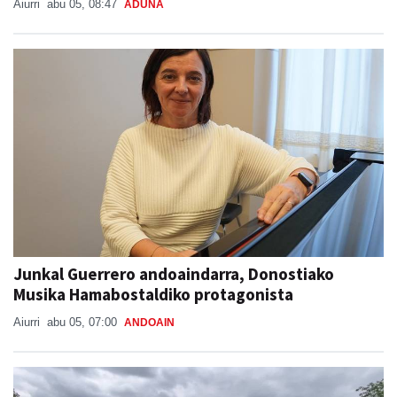
Aiurri
abu 05, 08:47
ADUNA
Junkal Guerrero andoaindarra, Donostiako
Musika Hamabostaldiko protagonista
Aiurri
abu 05, 07:00
ANDOAIN