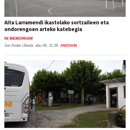
Aita Larramendi ikastolako sortzaileen eta
ondorengoen arteko katebegia
IN MEMORIAM
Jon Ander Ubeda
abu 06, 11:38
ANDOAIN