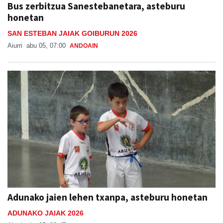
Bus zerbitzua Sanestebanetara, asteburu
honetan
SAN ESTEBAN JAIAK GOIBURUN 2026
Aiurri
abu 05, 07:00
ANDOAIN
Adunako jaien lehen txanpa, asteburu honetan
ADUNAKO JAIAK 2026