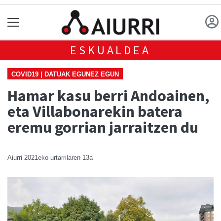
ESKUALDEA
COVID19 | DATUAK EGUNEZ EGUN
Hamar kasu berri Andoainen,
eta Villabonarekin batera
eremu gorrian jarraitzen du
Aiurri
2021eko urtarrilaren 13a