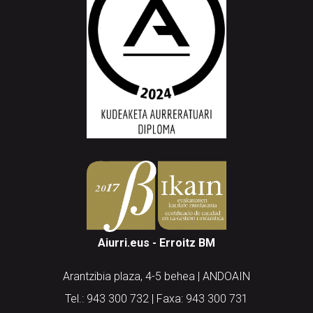
Aiurri.eus - Erroitz BM
Arantzibia plaza, 4-5 behea | ANDOAIN
Tel.: 943 300 732 | Faxa: 943 300 731