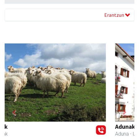
Erantzun
Previous
Next
Adunako Udala
Aduna
- Udaletxeak