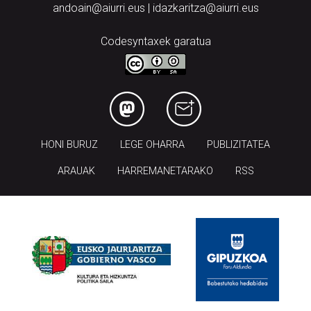
andoain@aiurri.eus | idazkaritza@aiurri.eus
Codesyntaxek garatua
HONI BURUZ
LEGE OHARRA
PUBLIZITATEA
ARAUAK
HARREMANETARAKO
RSS