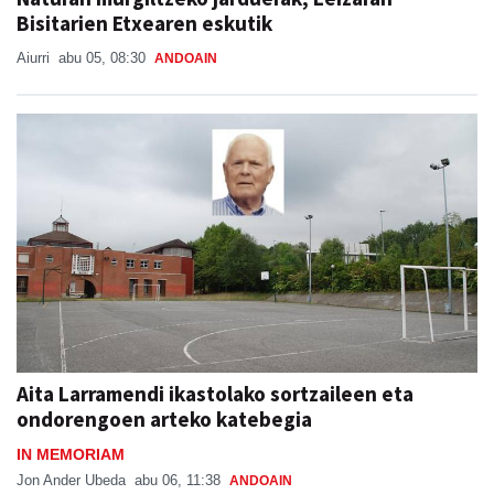
Bisitarien Etxearen eskutik
Aiurri
abu 05, 08:30
ANDOAIN
Aita Larramendi ikastolako sortzaileen eta
ondorengoen arteko katebegia
IN MEMORIAM
Jon Ander Ubeda
abu 06, 11:38
ANDOAIN