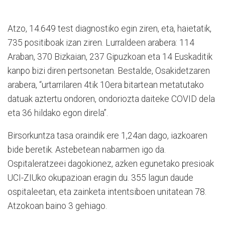
Atzo, 14.649 test diagnostiko egin ziren, eta, haietatik,
735 positiboak izan ziren. Lurraldeen arabera: 114
Araban, 370 Bizkaian, 237 Gipuzkoan eta 14 Euskaditik
kanpo bizi diren pertsonetan. Bestalde, Osakidetzaren
arabera, “urtarrilaren 4tik 10era bitartean metatutako
datuak aztertu ondoren, ondoriozta daiteke COVID dela
eta 36 hildako egon direla”.
Birsorkuntza tasa oraindik ere 1,24an dago, iazkoaren
bide beretik. Astebetean nabarmen igo da.
Ospitaleratzeei dagokionez, azken egunetako presioak
UCI-ZIUko okupazioan eragin du. 355 lagun daude
ospitaleetan, eta zainketa intentsiboen unitatean 78.
Atzokoan baino 3 gehiago.