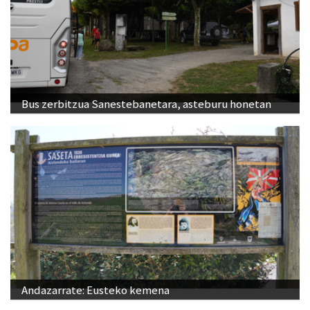
Bus zerbitzua Sanestebanetara, asteburu honetan
Andazarrate: Eusteko kemena