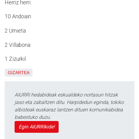
Herriz herri:
10 Andoain
2 Urnieta
2 Villabona
1 Zizurkil
GIZARTEA
AIURRI hedabideak eskualdeko nortasun hitzak
jaso eta zabaltzen ditu. Harpidedun eginda, tokiko
albisteak euskaraz lantzen dituen komunikabidea
babestuko duzu.
Egin AIURRIkide!