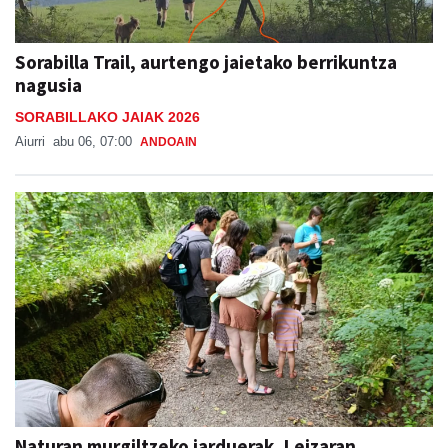
Sorabilla Trail, aurtengo jaietako berrikuntza
nagusia
SORABILLAKO JAIAK 2026
Aiurri
abu 06, 07:00
ANDOAIN
Naturan murgiltzeko jarduerak, Leizaran