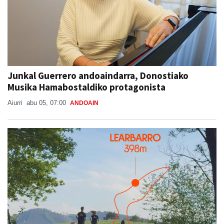
Junkal Guerrero andoaindarra, Donostiako
Musika Hamabostaldiko protagonista
Aiurri
abu 05, 07:00
ANDOAIN