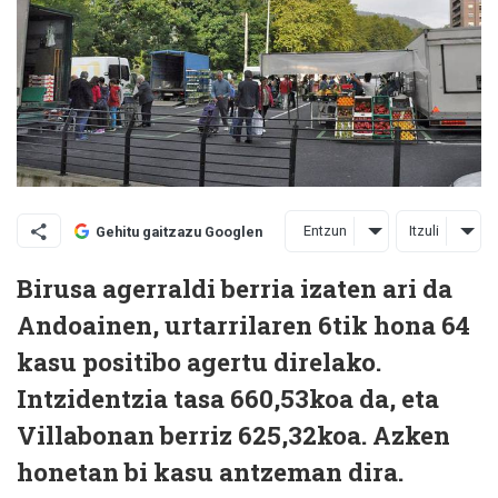
Entzun
Itzuli
Gehitu gaitzazu Googlen
Birusa agerraldi berria izaten ari da
Andoainen, urtarrilaren 6tik hona 64
kasu positibo agertu direlako.
Intzidentzia tasa 660,53koa da, eta
Villabonan berriz 625,32koa. Azken
honetan bi kasu antzeman dira.