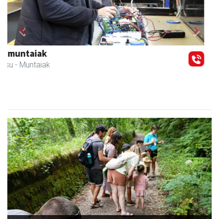
Previous
Next
Osane belar eta eko denda
Urnieta
- Akupuntura