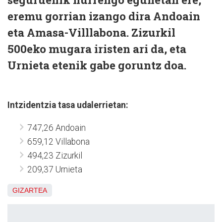
eremu gorrian izango dira Andoain
eta Amasa-Villlabona. Zizurkil
500eko mugara iristen ari da, eta
Urnieta etenik gabe goruntz doa.
Intzidentzia tasa udalerrietan:
747,26 Andoain
659,12 Villabona
494,23 Zizurkil
209,37 Urnieta
GIZARTEA