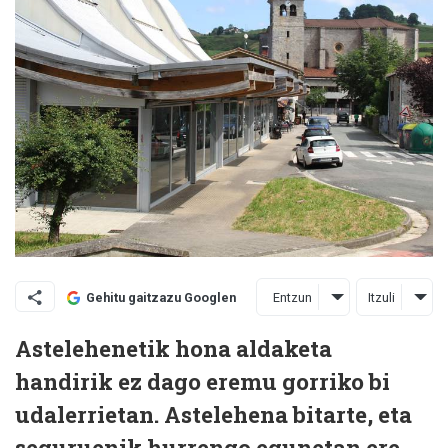
Entzun
Itzuli
Gehitu gaitzazu Googlen
Astelehenetik hona aldaketa
handirik ez dago eremu gorriko bi
udalerrietan. Astelehena bitarte, eta
seguruenik hurrengo egunetan ere,