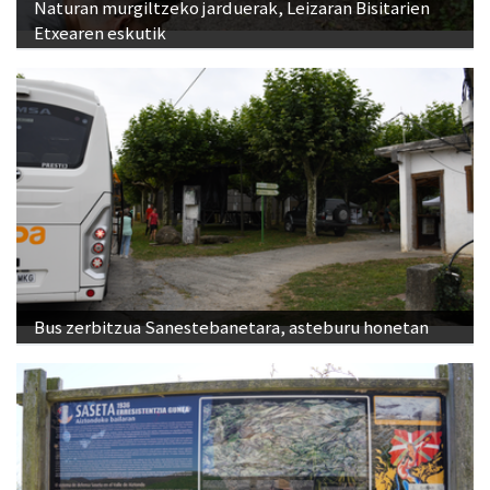
Naturan murgiltzeko jarduerak, Leizaran Bisitarien
Etxearen eskutik
Bus zerbitzua Sanestebanetara, asteburu honetan