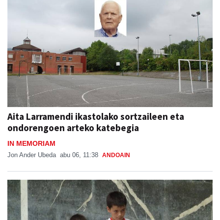
Aita Larramendi ikastolako sortzaileen eta
ondorengoen arteko katebegia
IN MEMORIAM
Jon Ander Ubeda
abu 06, 11:38
ANDOAIN