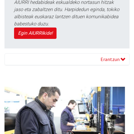
AIURRI hedabideak eskualdeko nortasun hitzak
jaso eta zabaltzen ditu. Harpidedun eginda, tokiko
albisteak euskaraz lantzen dituen komunikabidea
babestuko duzu.
Egin AIURRIkide!
Erantzun