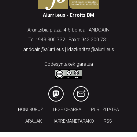
Aiurri.eus - Erroitz BM
Arantzibia plaza, 4-5 behea | ANDOAIN
Tel.: 943 300 732 | Faxa: 943 300 731
andoain@aiurri.eus | idazkaritza@aiurri.eus
Codesyntaxek garatua
HONI BURUZ
LEGE OHARRA
PUBLIZITATEA
ARAUAK
HARREMANETARAKO
RSS