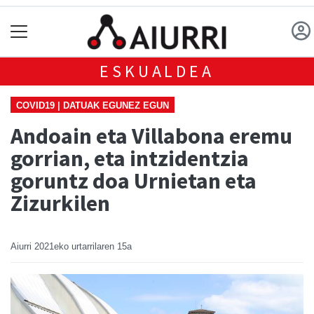
ESKUALDEA
COVID19 | DATUAK EGUNEZ EGUN
Andoain eta Villabona eremu
gorrian, eta intzidentzia
goruntz doa Urnietan eta
Zizurkilen
Aiurri
2021eko urtarrilaren 15a