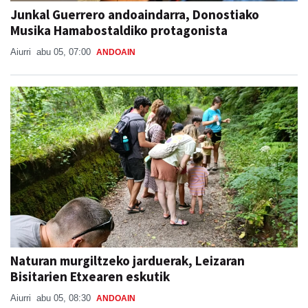
Junkal Guerrero andoaindarra, Donostiako
Musika Hamabostaldiko protagonista
Aiurri
abu 05, 07:00
ANDOAIN
Naturan murgiltzeko jarduerak, Leizaran
Bisitarien Etxearen eskutik
Aiurri
abu 05, 08:30
ANDOAIN