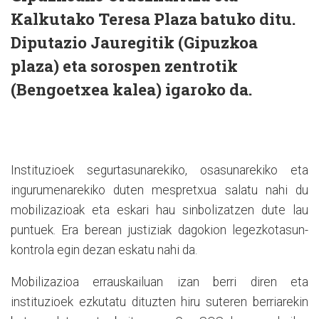
Kalkutako Teresa Plaza batuko ditu.
Diputazio Jauregitik (Gipuzkoa
plaza) eta sorospen zentrotik
(Bengoetxea kalea) igaroko da.
Instituzioek segurtasunarekiko, osasunarekiko eta
ingurumenarekiko duten mespretxua salatu nahi du
mobilizazioak eta eskari hau sinbolizatzen dute lau
puntuek. Era berean justiziak dagokion legezkotasun-
kontrola egin dezan eskatu nahi da.
Mobilizazioa errauskailuan izan berri diren eta
instituzioek ezkutatu dituzten hiru suteren berriarekin