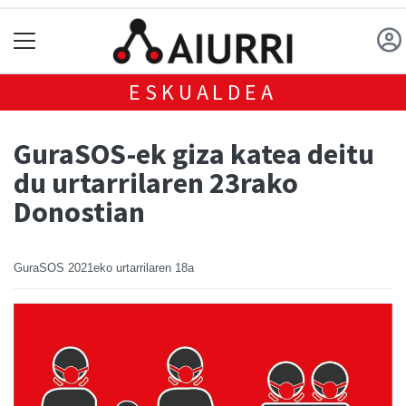
ESKUALDEA
GuraSOS-ek giza katea deitu
du urtarrilaren 23rako
Donostian
GuraSOS
2021eko urtarrilaren 18a