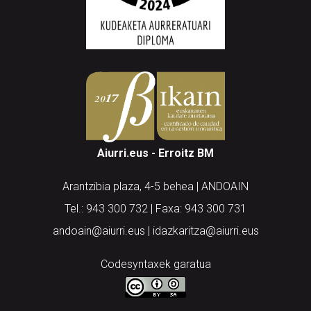
Aiurri.eus - Erroitz BM
Arantzibia plaza, 4-5 behea | ANDOAIN
Tel.: 943 300 732 | Faxa: 943 300 731
andoain@aiurri.eus | idazkaritza@aiurri.eus
Codesyntaxek garatua