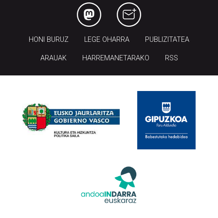
HONI BURUZ
LEGE OHARRA
PUBLIZITATEA
ARAUAK
HARREMANETARAKO
RSS