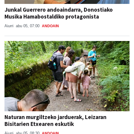
Junkal Guerrero andoaindarra, Donostiako
Musika Hamabostaldiko protagonista
Aiurri
abu 05, 07:00
ANDOAIN
Naturan murgiltzeko jarduerak, Leizaran
Bisitarien Etxearen eskutik
Aiurri
abu 05, 08:30
ANDOAIN