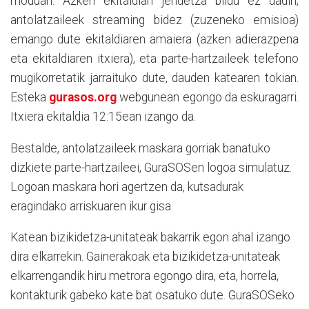
moduan. Azken ekitaldian jendetza bildu ez dadin,
antolatzaileek streaming bidez (zuzeneko emisioa)
emango dute ekitaldiaren amaiera (azken adierazpena
eta ekitaldiaren itxiera), eta parte-hartzaileek telefono
mugikorretatik jarraituko dute, dauden katearen tokian.
Esteka
gurasos.org
webgunean egongo da eskuragarri.
Itxiera ekitaldia 12:15ean izango da.
Bestalde, antolatzaileek maskara gorriak banatuko
dizkiete parte-hartzaileei, GuraSOSen logoa simulatuz.
Logoan maskara hori agertzen da, kutsadurak
eragindako arriskuaren ikur gisa.
Katean bizikidetza-unitateak bakarrik egon ahal izango
dira elkarrekin. Gainerakoak eta bizikidetza-unitateak
elkarrengandik hiru metrora egongo dira, eta, horrela,
kontakturik gabeko kate bat osatuko dute. GuraSOSeko