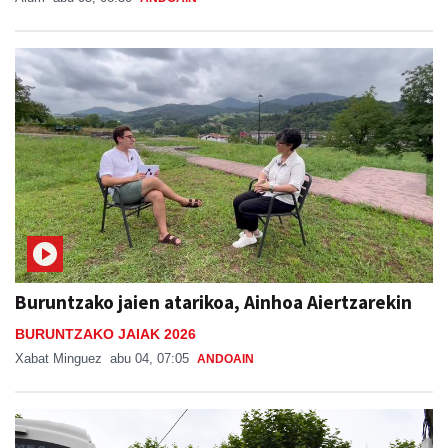
Buruntzako jaien atarikoa, Ainhoa Aiertzarekin
BURUNTZAKO JAIAK 2026
Xabat Minguez
abu 04, 07:05
ANDOAIN