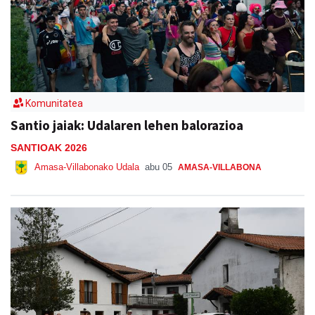
Komunitatea
Santio jaiak: Udalaren lehen balorazioa
SANTIOAK 2026
Amasa-Villabonako Udala
abu 05
AMASA-VILLABONA