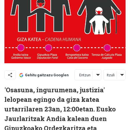
Entzun
Itzuli
Gehitu gaitzazu Googlen
'Osasuna, ingurumena, justizia'
lelopean egingo da giza katea
urtarrilaren 23an, 12:00etan. Eusko
Jaurlaritzak Andia kalean duen
Gipuzkoako Ordezkaritza eta