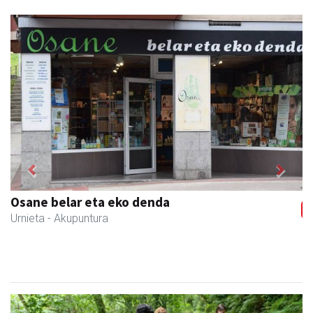
Previous
Next
Osane belar eta eko denda
Urnieta
- Akupuntura