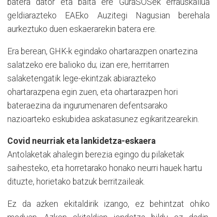
batera dator eta baita ere GuraSOSek errauskailua
geldiarazteko EAEko Auzitegi Nagusian berehala
aurkeztuko duen eskaerarekin batera ere.
Era berean, GHK-k egindako ohartarazpen onartezina
salatzeko ere balioko du; izan ere, herritarren
salaketengatik lege-ekintzak abiarazteko
ohartarazpena egin zuen, eta ohartarazpen hori
bateraezina da ingurumenaren defentsarako
nazioarteko eskubidea askatasunez egikaritzearekin.
Covid neurriak eta lankidetza-eskaera
Antolaketak ahalegin berezia egingo du pilaketak
saihesteko, eta horretarako honako neurri hauek hartu
dituzte, horietako batzuk berritzaileak.
Ez da azken ekitaldirik izango, ez behintzat ohiko