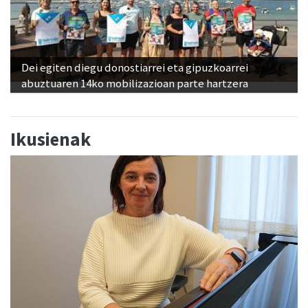
Dei egiten diegu donostiarrei eta gipuzkoarrei
abuztuaren 14ko mobilizazioan parte hartzera
Ikusienak