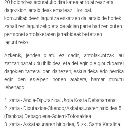
20 bolondres arduratuko dira katea antolatzeaz eta
dagozkion jarraibideak emateaz. Hori bai,
komunikabideen laguntza eskatzen da jarraibide horiek
zabaltzen laguntzeko eta deialdian parte hartzen duten
pertsonei antolaketaren jarraibideak betetzen
laguntzeko.
Azkenik, jendea pilatu ez dadin, antolakuntzak lau
zatitan banatu du ibilbidea, eta dei egin die gipuzkoarrei
dagokien tartera joan daitezen, eskualdeka edo herrika
egin den esleipen honen arabera, hamar minutu
lehenago.
1. zatia.- Andia-Diputazioa: Urola Kosta Debabarrena.
2. zatia.- Diputazioa-Okendo/
Askatasunaren hiribidea 5
(Bankoa) Debagoiena-Goierri-Tolosaldea.
3. zatia.- Askatasunaren hiribidea, 5. zk., Santa Katalina