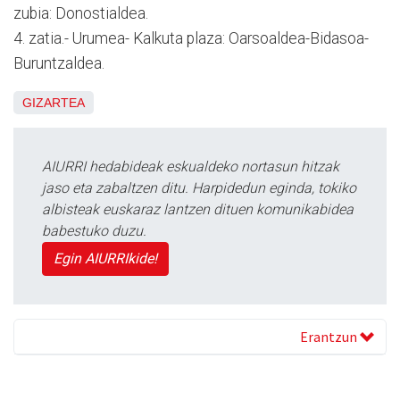
zubia: Donostialdea.
4. zatia.- Urumea- Kalkuta plaza: Oarsoaldea-Bidasoa-
Buruntzaldea.
GIZARTEA
AIURRI hedabideak eskualdeko nortasun hitzak
jaso eta zabaltzen ditu. Harpidedun eginda, tokiko
albisteak euskaraz lantzen dituen komunikabidea
babestuko duzu.
Egin AIURRIkide!
Erantzun