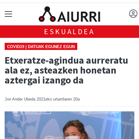
ESKUALDEA
COVID19 | DATUAK EGUNEZ EGUN
Etxeratze-agindua aurreratu
ala ez, asteazken honetan
aztergai izango da
Jon Ander Ubeda
2021eko urtarrilaren 20a