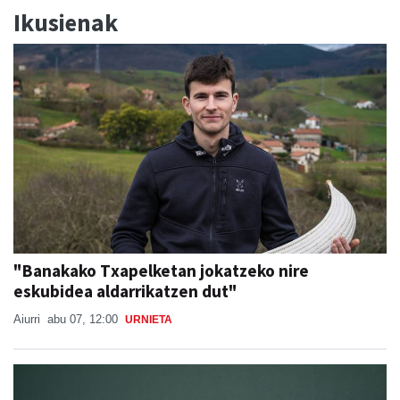
Ikusienak
"Banakako Txapelketan jokatzeko nire
eskubidea aldarrikatzen dut"
Aiurri
abu 07, 12:00
URNIETA