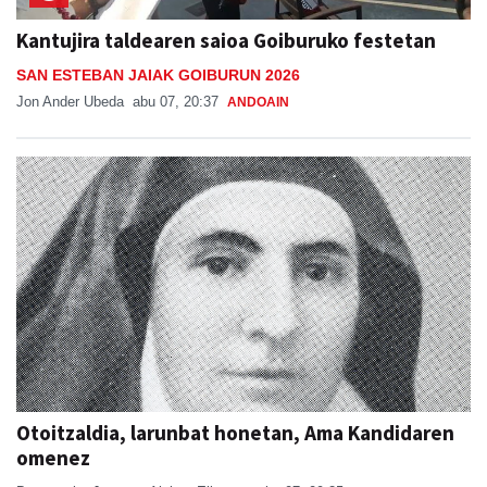
Kantujira taldearen saioa Goiburuko festetan
SAN ESTEBAN JAIAK GOIBURUN 2026
Jon Ander Ubeda
abu 07, 20:37
ANDOAIN
Otoitzaldia, larunbat honetan, Ama Kandidaren
omenez