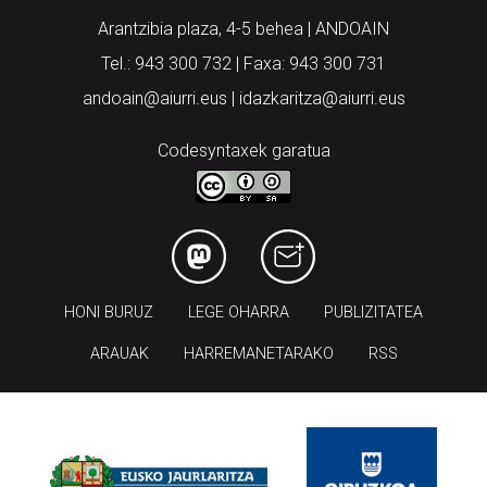
Arantzibia plaza, 4-5 behea | ANDOAIN
Tel.: 943 300 732 | Faxa: 943 300 731
andoain@aiurri.eus | idazkaritza@aiurri.eus
Codesyntaxek garatua
HONI BURUZ
LEGE OHARRA
PUBLIZITATEA
ARAUAK
HARREMANETARAKO
RSS