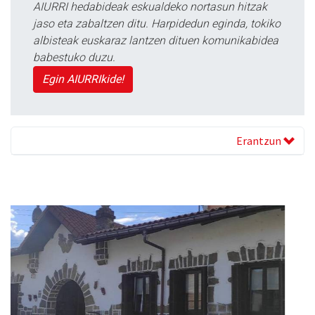
AIURRI hedabideak eskualdeko nortasun hitzak
jaso eta zabaltzen ditu. Harpidedun eginda, tokiko
albisteak euskaraz lantzen dituen komunikabidea
babestuko duzu.
Egin AIURRIkide!
Erantzun