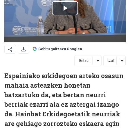
Gehitu gaitzazu Googlen
Entzun
Itzuli
Espainiako erkidegoen arteko osasun
mahaia asteazken honetan
batzartuko da, eta bertan neurri
berriak ezarri ala ez aztergai izango
da. Hainbat Erkidegoetatik neurriak
are gehiago zorrozteko eskaera egin