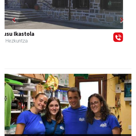
Previous
Next
Andoaingo AEK euskaltegia
Andoain
- Euskaltegiak