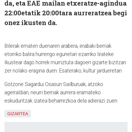
da, eta EAE mailan etxeratze-agindua
22:00etatik 20:00tara aurreratzea begi
onez ikusten da.
Bilerak ematen duenaren arabera, erabaki berriak
etorriko balira hurrengo egunetan ezarriko lirateke.
Ikustear dago horrek murriztuta dagoen gizarte bizitzan
zer nolako eragina duen. Esaterako, kultur jardueretan.
Gotzone Sagardui Osasun Sailburuak, atzoko
agerraldian, neurri berriak aurrera eramateko
eskuduntzak izatea beharrezkoa dela adierazi zuen.
GIZARTEA