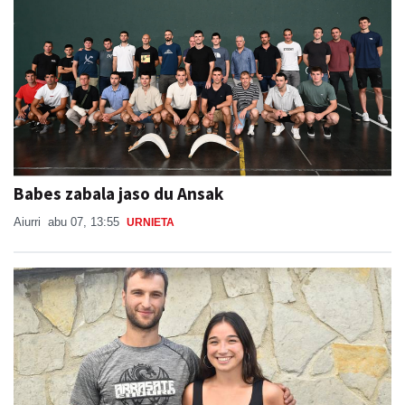
Babes zabala jaso du Ansak
Aiurri
abu 07, 13:55
URNIETA