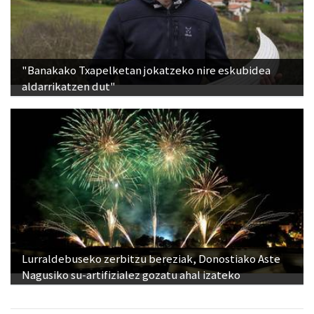
"Banakako Txapelketan jokatzeko nire eskubidea
aldarrikatzen dut"
Lurraldebuseko zerbitzu bereziak, Donostiako Aste
Nagusiko su-artifizialez gozatu ahal izateko