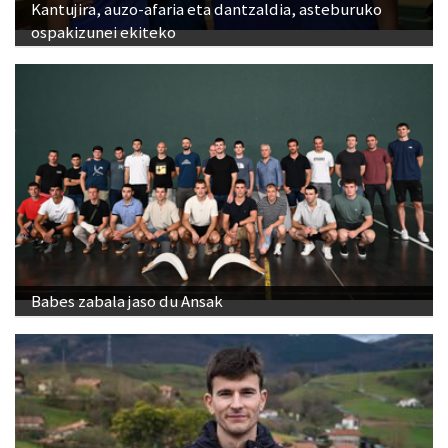
Kantujira, auzo-afaria eta dantzaldia, asteburuko
ospakizunei ekiteko
Babes zabala jaso du Ansak