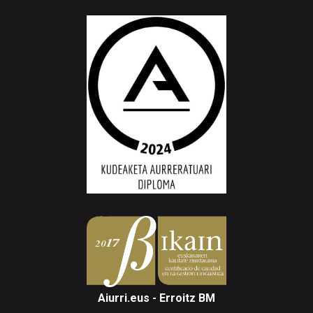
Aiurri.eus - Erroitz BM