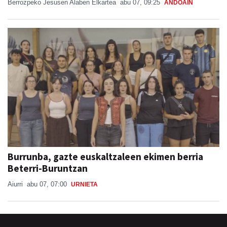
Berrozpeko Jesusen Alaben Elkartea
abu 07, 09:25
ANDOAIN
Burrunba, gazte euskaltzaleen ekimen berria
Beterri-Buruntzan
Aiurri
abu 07, 07:00
URNIETA