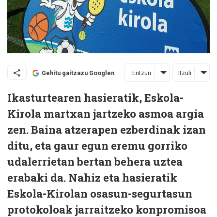
Entzun
Itzuli
Gehitu gaitzazu Googlen
Ikasturtearen hasieratik, Eskola-
Kirola martxan jartzeko asmoa argia
zen. Baina atzerapen ezberdinak izan
ditu, eta gaur egun eremu gorriko
udalerrietan bertan behera uztea
erabaki da. Nahiz eta hasieratik
Eskola-Kirolan osasun-segurtasun
protokoloak jarraitzeko konpromisoa