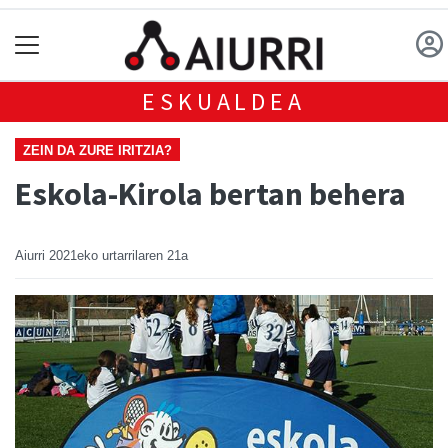
ESKUALDEA
ZEIN DA ZURE IRITZIA?
Eskola-Kirola bertan behera
Aiurri
2021eko urtarrilaren 21a