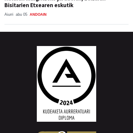
Bisitarien Etxearen eskutik
Aiurri
abu 05
ANDOAIN