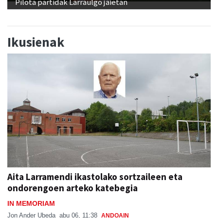
Pilota partidak Larraulgo jaietan
Ikusienak
Aita Larramendi ikastolako sortzaileen eta
ondorengoen arteko katebegia
IN MEMORIAM
Jon Ander Ubeda
abu 06, 11:38
ANDOAIN