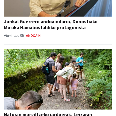
Junkal Guerrero andoaindarra, Donostiako
Musika Hamabostaldiko protagonista
Aiurri
abu 05
ANDOAIN
Naturan murgiltzeko jarduerak, Leizaran