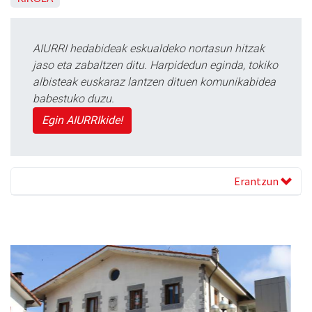
AIURRI hedabideak eskualdeko nortasun hitzak
jaso eta zabaltzen ditu. Harpidedun eginda, tokiko
albisteak euskaraz lantzen dituen komunikabidea
babestuko duzu.
Egin AIURRIkide!
Erantzun