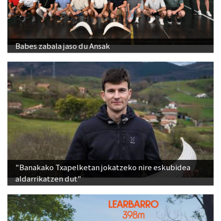
Babes zabala jaso du Ansak
"Banakako Txapelketan jokatzeko nire eskubidea
aldarrikatzen dut"