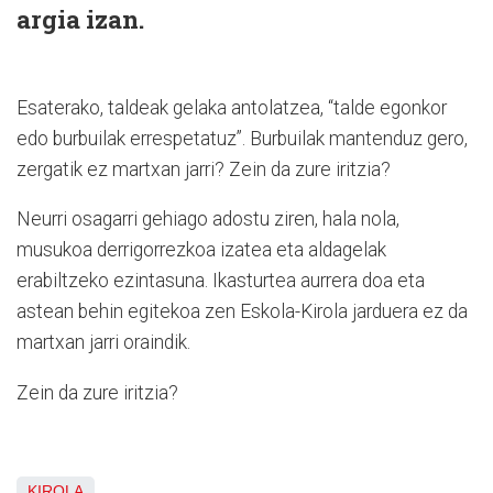
argia izan.
Esaterako, taldeak gelaka antolatzea, “talde egonkor
edo burbuilak errespetatuz”. Burbuilak mantenduz gero,
zergatik ez martxan jarri? Zein da zure iritzia?
Neurri osagarri gehiago adostu ziren, hala nola,
musukoa derrigorrezkoa izatea eta aldagelak
erabiltzeko ezintasuna. Ikasturtea aurrera doa eta
astean behin egitekoa zen Eskola-Kirola jarduera ez da
martxan jarri oraindik.
Zein da zure iritzia?
KIROLA