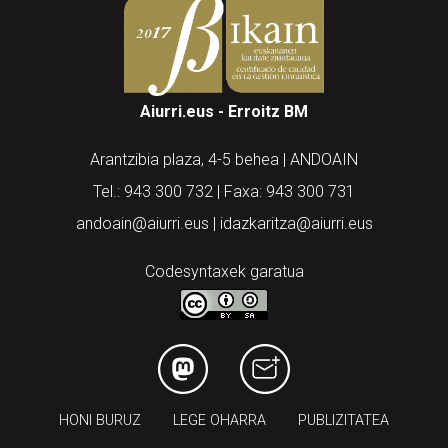
Aiurri.eus - Erroitz BM
Arantzibia plaza, 4-5 behea | ANDOAIN
Tel.: 943 300 732 | Faxa: 943 300 731
andoain@aiurri.eus | idazkaritza@aiurri.eus
Codesyntaxek garatua
HONI BURUZ
LEGE OHARRA
PUBLIZITATEA