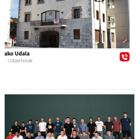
Previous
Next
Karrika auto konponketa
Andoain
- Auto konponketak