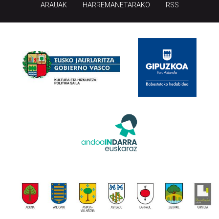
ARAUAK
HARREMANETARAKO
RSS