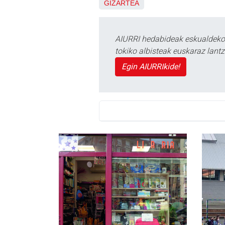
GIZARTEA
AIURRI hedabideak eskualdeko n
tokiko albisteak euskaraz lan
Egin AIURRIkide!