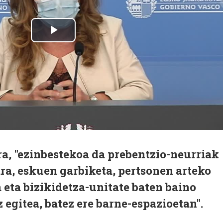
a, "ezinbestekoa da prebentzio-neurriak
ra, eskuen garbiketa, pertsonen arteko
a eta bizikidetza-unitate baten baino
 egitea, batez ere barne-espazioetan".