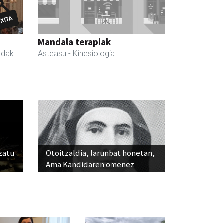
Mandala terapiak
ndak
Asteasu
- Kinesiologia
ozatu
Otoitzaldia, larunbat honetan,
Ama Kandidaren omenez