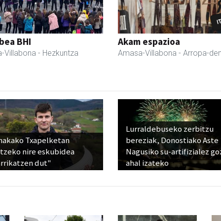
bea BHI
Akam espazioa
-Villabona
- Hezkuntza
Amasa-Villabona
- Arropa-de
Lurraldebuseko zerbitzu
nakako Txapelketan
bereziak, Donostiako Aste
atzeko nire eskubidea
Nagusiko su-artifizialez g
rrikatzen dut"
ahal izateko