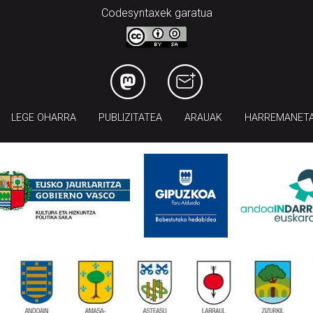
Codesyntaxek garatua
LEGE OHARRA
PUBLIZITATEA
ARAUAK
HARREMANET