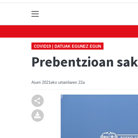
COVID19 | DATUAK EGUNEZ EGUN
Prebentzioan sak
Aiurri
2021eko urtarrilaren 22a