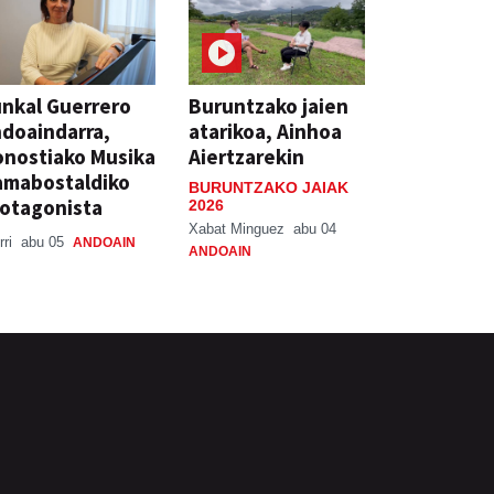
nkal Guerrero
Buruntzako jaien
doaindarra,
atarikoa, Ainhoa
nostiako Musika
Aiertzarekin
amabostaldiko
BURUNTZAKO JAIAK
otagonista
2026
Xabat Minguez
abu 04
rri
abu 05
ANDOAIN
ANDOAIN