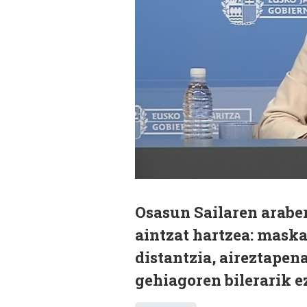
Osasun Sailaren araber
aintzat hartzea: maska
distantzia, aireztapen
gehiagoren bilerarik ez