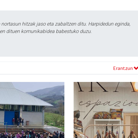
ortasun hitzak jaso eta zabaltzen ditu. Harpidedun eginda,
tzen dituen komunikabidea babestuko duzu.
Erantzun