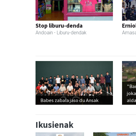
Stop liburu-denda
Ernio
Andoain
- Liburu-dendak
Amasa
"Ba
jok
Babes zabala jaso du Ansak
alda
Ikusienak