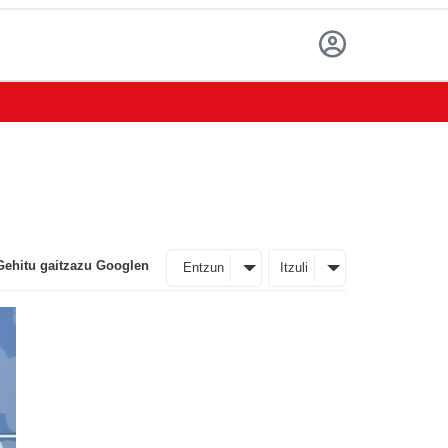
Gehitu gaitzazu Googlen
Entzun
Itzuli