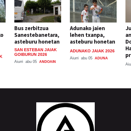
Bus zerbitzua
Adunako jaien
Ju
ko
Sanestebanetara,
lehen txanpa,
an
asteburu honetan
asteburu honetan
Do
H
SAN ESTEBAN JAIAK
ADUNAKO JAIAK 2026
pr
GOIBURUN 2026
K
Aiurri
abu 05
ADUNA
Aiurri
abu 05
ANDOAIN
Aiu