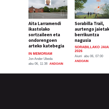
Aita Larramendi
Sorabilla Trail,
ikastolako
aurtengo jaieta
sortzaileen eta
berrikuntza
ondorengoen
nagusia
arteko katebegia
SORABILLAKO JAIA
2026
IN MEMORIAM
Aiurri
abu 06, 07:00
Jon Ander Ubeda
ANDOAIN
abu 06, 11:38
ANDOAIN