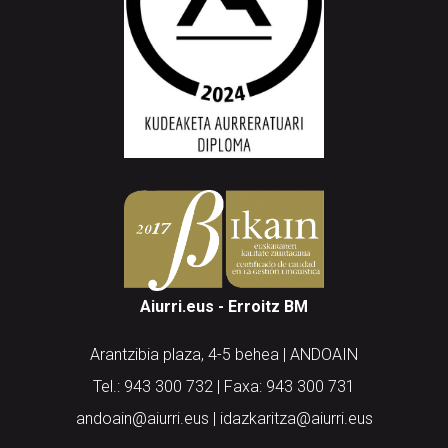
Aiurri.eus - Erroitz BM
Arantzibia plaza, 4-5 behea | ANDOAIN
Tel.: 943 300 732 | Faxa: 943 300 731
andoain@aiurri.eus | idazkaritza@aiurri.eus