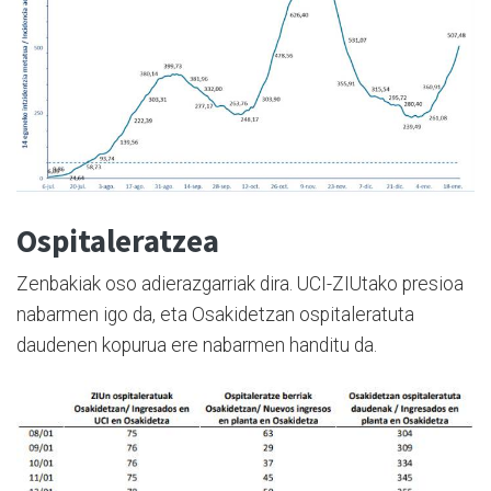
Ospitaleratzea
Zenbakiak oso adierazgarriak dira. UCI-ZIUtako presioa
nabarmen igo da, eta Osakidetzan ospitaleratuta
daudenen kopurua ere nabarmen handitu da.