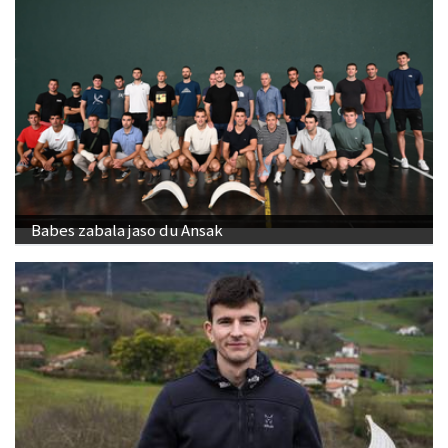
Babes zabala jaso du Ansak