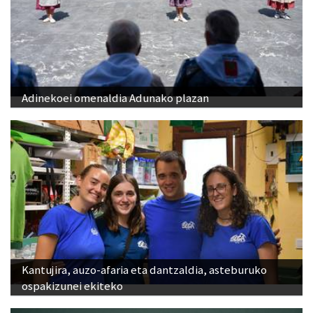
Adinekoei omenaldia Adunako plazan
Kantujira, auzo-afaria eta dantzaldia, asteburuko
ospakizunei ekiteko