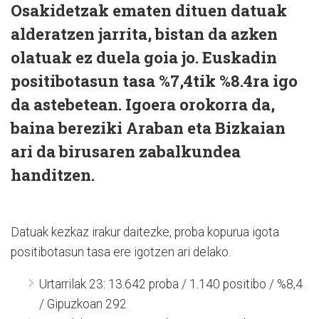
Osakidetzak ematen dituen datuak
alderatzen jarrita, bistan da azken
olatuak ez duela goia jo. Euskadin
positibotasun tasa %7,4tik %8.4ra igo
da astebetean. Igoera orokorra da,
baina bereziki Araban eta Bizkaian
ari da birusaren zabalkundea
handitzen.
Datuak kezkaz irakur daitezke, proba kopurua igota
positibotasun tasa ere igotzen ari delako.
Urtarrilak 23: 13.642 proba / 1.140 positibo / %8,4
/ Gipuzkoan 292