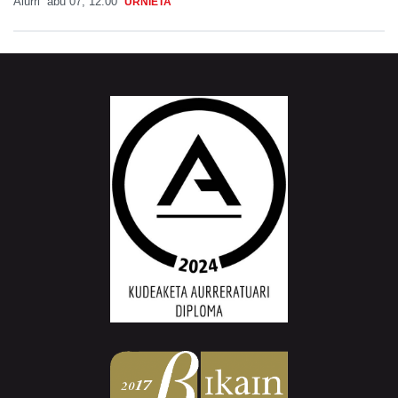
Aiurri
abu 07, 12:00
URNIETA