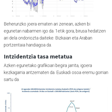
Beherunzko joera ematen ari zenean, azken bi
egunetan nabarmen igo da. 1etik gora, birusa hedatzen
ari dela ondoriozta daiteke. Bizkaian eta Araban
portzentaia handiagoa da.
Intzidentzia tasa metatua
Azken egunetako grafikoari begira jarrita, igoera
kezkagarria antzematen da. Euskadi osoa eremu gorrian
sartu da.