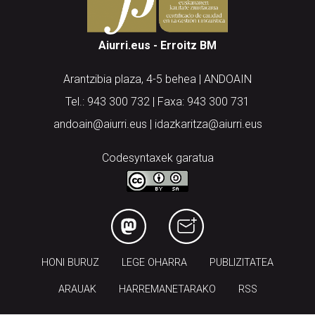
Aiurri.eus - Erroitz BM
Arantzibia plaza, 4-5 behea | ANDOAIN
Tel.: 943 300 732 | Faxa: 943 300 731
andoain@aiurri.eus | idazkaritza@aiurri.eus
Codesyntaxek garatua
HONI BURUZ
LEGE OHARRA
PUBLIZITATEA
ARAUAK
HARREMANETARAKO
RSS