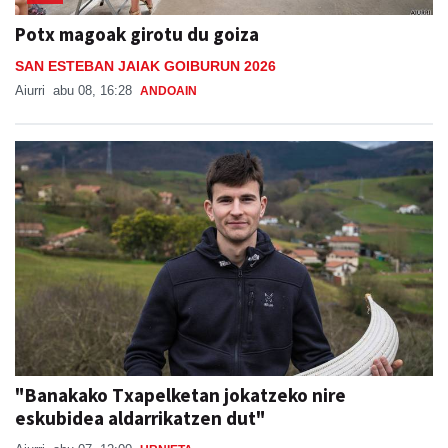
Potx magoak girotu du goiza
SAN ESTEBAN JAIAK GOIBURUN 2026
Aiurri
abu 08, 16:28
ANDOAIN
"Banakako Txapelketan jokatzeko nire
eskubidea aldarrikatzen dut"