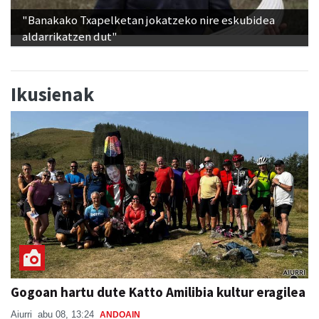
"Banakako Txapelketan jokatzeko nire eskubidea
aldarrikatzen dut"
Ikusienak
Gogoan hartu dute Katto Amilibia kultur eragilea
Aiurri
abu 08, 13:24
ANDOAIN