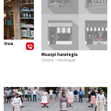
Previous
Next
Muazpi harategia
Urnieta
- Harategiak