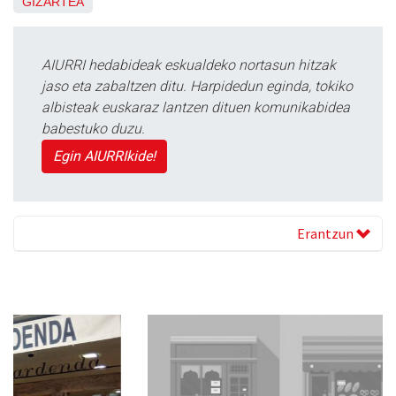
GIZARTEA
AIURRI hedabideak eskualdeko nortasun hitzak
jaso eta zabaltzen ditu. Harpidedun eginda, tokiko
albisteak euskaraz lantzen dituen komunikabidea
babestuko duzu.
Egin AIURRIkide!
Erantzun