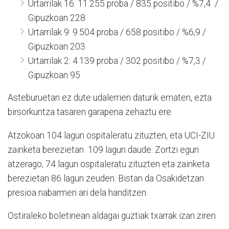
Urtarrilak 16: 11.255 proba / 835 positibo / %7,4 /
Gipuzkoan 228
Urtarrilak 9: 9.504 proba / 658 positibo / %6,9 /
Gipuzkoan 203
Urtarrilak 2: 4.139 proba / 302 positibo / %7,3 /
Gipuzkoan 95
Asteburuetan ez dute udalerrien daturik ematen, ezta
birsorkuntza tasaren garapena zehaztu ere.
Atzokoan 104 lagun ospitaleratu zituzten, eta UCI-ZIU
zainketa berezietan 109 lagun daude. Zortzi egun
atzerago, 74 lagun ospitaleratu zituzten eta zainketa
berezietan 86 lagun zeuden. Bistan da Osakidetzan
presioa nabarmen ari dela handitzen.
Ostiraleko boletinean aldagai guztiak txarrak izan ziren.