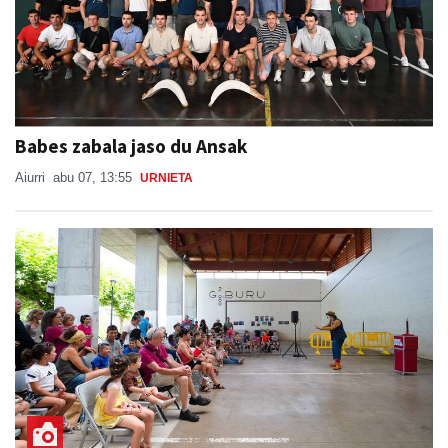
Babes zabala jaso du Ansak
Aiurri
abu 07, 13:55
URNIETA