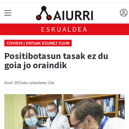
ESKUALDEA
COVID19 | DATUAK EGUNEZ EGUN
Positibotasun tasak ez du
goia jo oraindik
Aiurri
2021eko urtarrilaren 23a