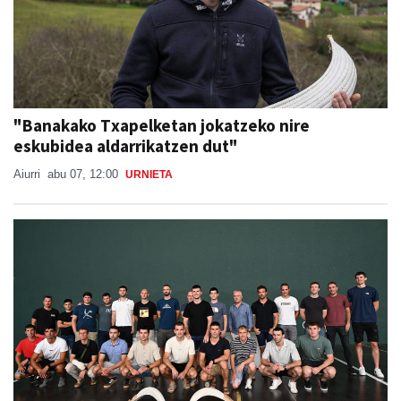
"Banakako Txapelketan jokatzeko nire
eskubidea aldarrikatzen dut"
Aiurri
abu 07, 12:00
URNIETA