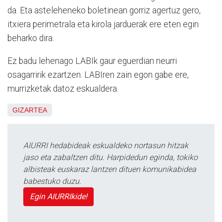
da. Eta asteleheneko boletinean gorriz agertuz gero,
itxiera perimetrala eta kirola jarduerak ere eten egin
beharko dira.
Ez badu lehenago LABIk gaur eguerdian neurri
osagarririk ezartzen. LABIren zain egon gabe ere,
murrizketak datoz eskualdera.
GIZARTEA
AIURRI hedabideak eskualdeko nortasun hitzak
jaso eta zabaltzen ditu. Harpidedun eginda, tokiko
albisteak euskaraz lantzen dituen komunikabidea
babestuko duzu.
Egin AIURRIkide!