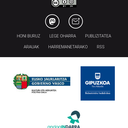
HONI BURUZ
LEGE OHARRA
PUBLIZITATEA
ARAUAK
HARREMANETARAKO
RSS