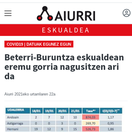
ESKUALDEA
COVID19 | DATUAK EGUNEZ EGUN
Beterri-Buruntza eskualdean
eremu gorria nagusitzen ari
da
Aiurri
2021eko urtarrilaren 22a