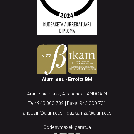
Aiurri.eus - Erroitz BM
Arantzibia plaza, 4-5 behea | ANDOAIN
Tel.: 943 300 732 | Faxa: 943 300 731
andoain@aiurri.eus | idazkaritza@aiurri.eus
Codesyntaxek garatua