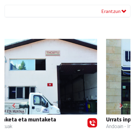
Erantzun
Previous
Next
Urrats inprimategia
Andoain
- Inprimategiak