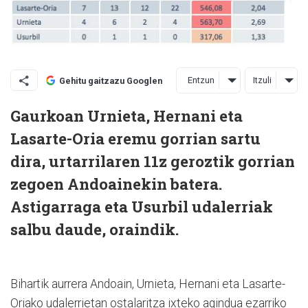
Entzun
Itzuli
Gehitu gaitzazu Googlen
Gaurkoan Urnieta, Hernani eta
Lasarte-Oria eremu gorrian sartu
dira, urtarrilaren 11z geroztik gorrian
zegoen Andoainekin batera.
Astigarraga eta Usurbil udalerriak
salbu daude, oraindik.
Bihartik aurrera Andoain, Urnieta, Hernani eta Lasarte-
Oriako udalerrietan ostalaritza ixteko agindua ezarriko