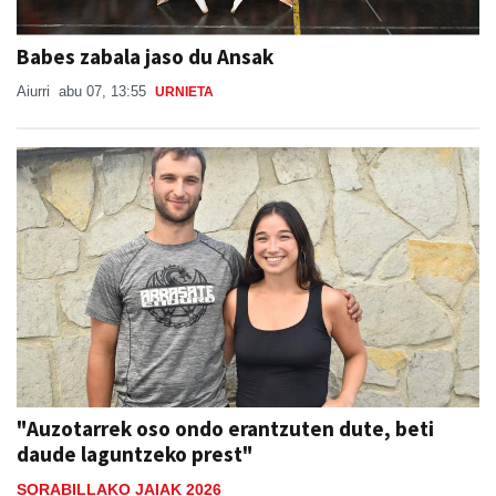
Babes zabala jaso du Ansak
Aiurri
abu 07, 13:55
URNIETA
"Auzotarrek oso ondo erantzuten dute, beti
daude laguntzeko prest"
SORABILLAKO JAIAK 2026