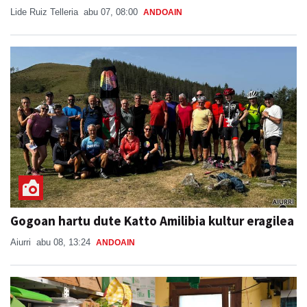
Lide Ruiz Telleria
abu 07, 08:00
ANDOAIN
Gogoan hartu dute Katto Amilibia kultur eragilea
Aiurri
abu 08, 13:24
ANDOAIN