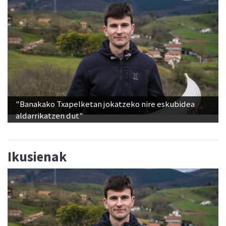
"Banakako Txapelketan jokatzeko nire eskubidea
aldarrikatzen dut"
Ikusienak