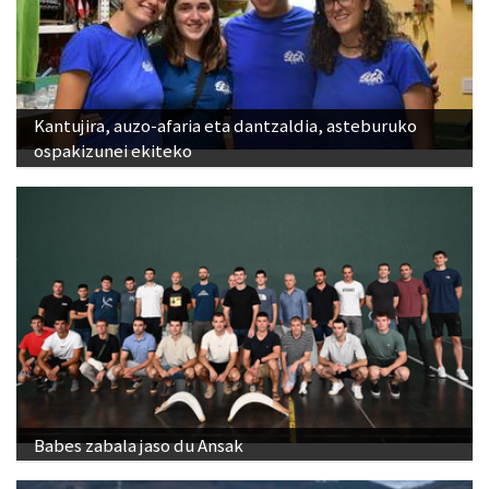
Kantujira, auzo-afaria eta dantzaldia, asteburuko
ospakizunei ekiteko
Babes zabala jaso du Ansak