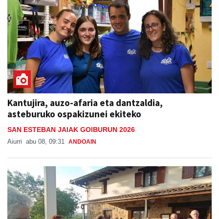
Kantujira, auzo-afaria eta dantzaldia,
asteburuko ospakizunei ekiteko
SAN ESTEBAN JAIAK GOIBURUN 2026
Aiurri
abu 08, 09:31
ANDOAIN