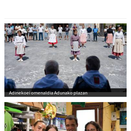
Adinekoei omenaldia Adunako plazan