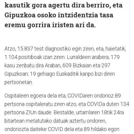
kasutik gora agertu dira berriro, eta
Gipuzkoa osoko intzidentzia tasa
eremu gorrira iristen ari da.
Atzo, 15.837 test diagnostiko egin ziren, eta, haietatik,
1.104 positiboak izan ziren. Lurraldeen arabera, 179
kasu zenbatu dira Araban, 609 Bizkaian eta 297
Gipuzkoan; 19 gehiago Euskaditik kanpo bizi diren
pertsonetan.
Ospitaleen egoera dela eta, COVIDaren ondorioz 89
pertsona ospitaleratu ziren atzo, eta COVIDa duten 134
pertsona ZIUn daude. Bestalde, urtarrilaren 18tik 24ra
bitartean metatutako datuak aztertu ondoren,
ondoriozta daiteke COVID dela eta 89 hildako egon