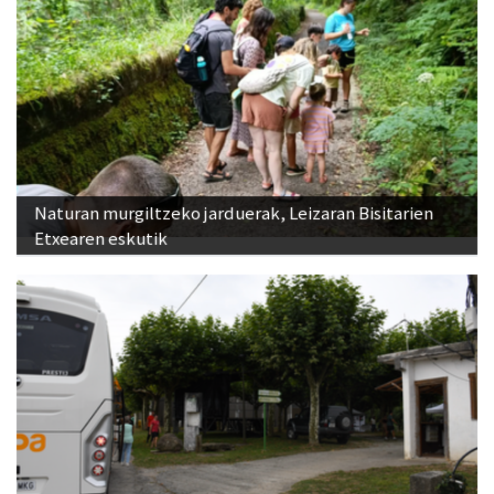
Naturan murgiltzeko jarduerak, Leizaran Bisitarien
Etxearen eskutik
Bus zerbitzua Sanestebanetara, asteburu honetan