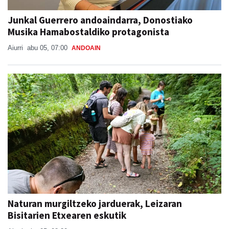
Musika Hamabostaldiko protagonista
Aiurri
abu 05, 07:00
ANDOAIN
Naturan murgiltzeko jarduerak, Leizaran
Bisitarien Etxearen eskutik
Aiurri
abu 05, 08:30
ANDOAIN