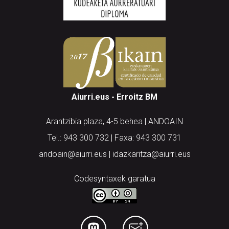
Aiurri.eus - Erroitz BM
Arantzibia plaza, 4-5 behea | ANDOAIN
Tel.: 943 300 732 | Faxa: 943 300 731
andoain@aiurri.eus | idazkaritza@aiurri.eus
Codesyntaxek garatua