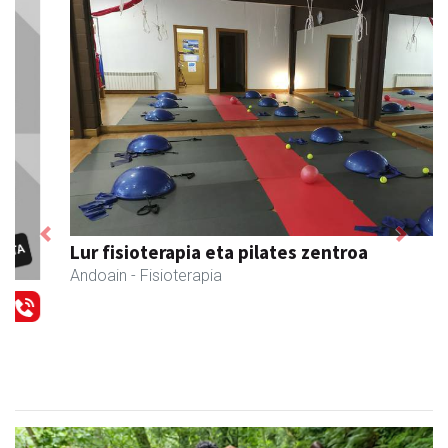
Previous
Next
Lur fisioterapia eta pilates zentroa
Andoain
- Fisioterapia