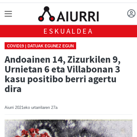
ESKUALDEA
COVID19 | DATUAK EGUNEZ EGUN
Andoainen 14, Zizurkilen 9,
Urnietan 6 eta Villabonan 3
kasu positibo berri agertu
dira
Aiurri
2021eko urtarrilaren 27a