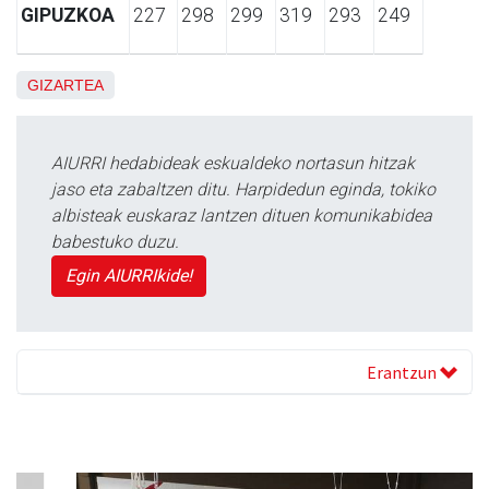
GIPUZKOA
227
298
299
319
293
249
GIZARTEA
AIURRI hedabideak eskualdeko nortasun hitzak
jaso eta zabaltzen ditu. Harpidedun eginda, tokiko
albisteak euskaraz lantzen dituen komunikabidea
babestuko duzu.
Egin AIURRIkide!
Erantzun