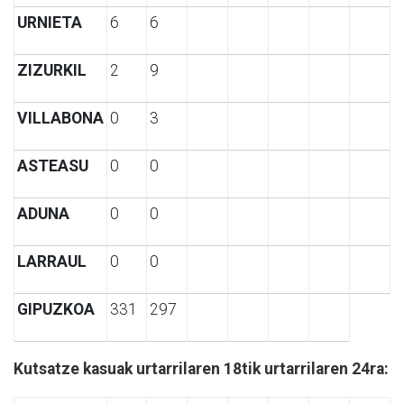
URNIETA
6
6
ZIZURKIL
2
9
VILLABONA
0
3
ASTEASU
0
0
ADUNA
0
0
LARRAUL
0
0
GIPUZKOA
331
297
Kutsatze kasuak urtarrilaren 18tik urtarrilaren 24ra: