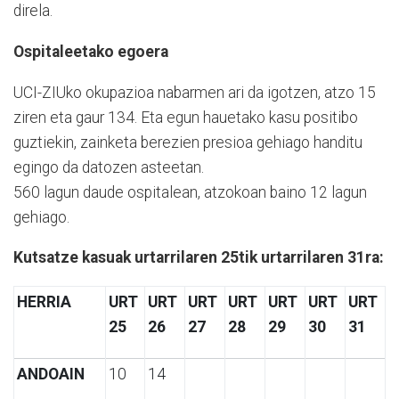
direla.
Ospitaleetako egoera
UCI-ZIUko okupazioa nabarmen ari da igotzen, atzo 15
ziren eta gaur 134. Eta egun hauetako kasu positibo
guztiekin, zainketa berezien presioa gehiago handitu
egingo da datozen asteetan.
560 lagun daude ospitalean, atzokoan baino 12 lagun
gehiago.
Kutsatze kasuak urtarrilaren 25tik urtarrilaren 31ra:
HERRIA
URT
URT
URT
URT
URT
URT
URT
25
26
27
28
29
30
31
ANDOAIN
10
14