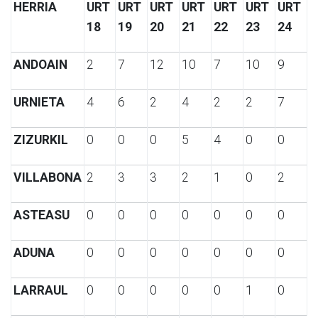
HERRIA
URT
URT
URT
URT
URT
URT
URT
18
19
20
21
22
23
24
ANDOAIN
2
7
12
10
7
10
9
URNIETA
4
6
2
4
2
2
7
ZIZURKIL
0
0
0
5
4
0
0
VILLABONA
2
3
3
2
1
0
2
ASTEASU
0
0
0
0
0
0
0
ADUNA
0
0
0
0
0
0
0
LARRAUL
0
0
0
0
0
1
0