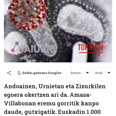
Entzun
Itzuli
Gehitu gaitzazu Googlen
Andoainen, Urnietan eta Zizurkilen
egoera okertzen ari da. Amasa-
Villabonan eremu gorritik kanpo
daude, gutxigatik. Euskadin 1.000