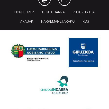
HONI BURUZ
LEGE OHARRA
PUBLIZITATEA
ARAUAK
HARREMANETARAKO
RSS