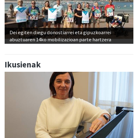
Dei egiten diegu donostiarrei eta gipuzkoarrei
abuztuaren 14ko mobilizazioan parte hartzera
Ikusienak
Junkal Guerrero andoaindarra, Donostiako