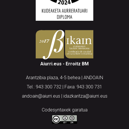
Aiurri.eus - Erroitz BM
Arantzibia plaza, 4-5 behea | ANDOAIN
Tel.: 943 300 732 | Faxa: 943 300 731
andoain@aiurri.eus | idazkaritza@aiurri.eus
Codesyntaxek garatua