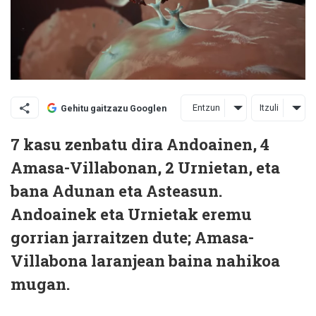
Entzun
Itzuli
Gehitu gaitzazu Googlen
7 kasu zenbatu dira Andoainen, 4
Amasa-Villabonan, 2 Urnietan, eta
bana Adunan eta Asteasun.
Andoainek eta Urnietak eremu
gorrian jarraitzen dute; Amasa-
Villabona laranjean baina nahikoa
mugan.