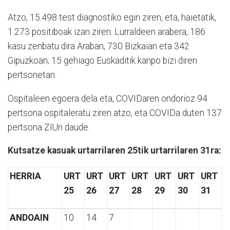
Atzo, 15.498 test diagnostiko egin ziren, eta, haietatik,
1.273 positiboak izan ziren. Lurraldeen arabera, 186
kasu zenbatu dira Araban, 730 Bizkaian eta 342
Gipuzkoan; 15 gehiago Euskaditik kanpo bizi diren
pertsonetan.
Ospitaleen egoera dela eta, COVIDaren ondorioz 94
pertsona ospitaleratu ziren atzo, eta COVIDa duten 137
pertsona ZIUn daude.
Kutsatze kasuak urtarrilaren 25tik urtarrilaren 31ra:
HERRIA
URT
URT
URT
URT
URT
URT
URT
25
26
27
28
29
30
31
ANDOAIN
10
14
7