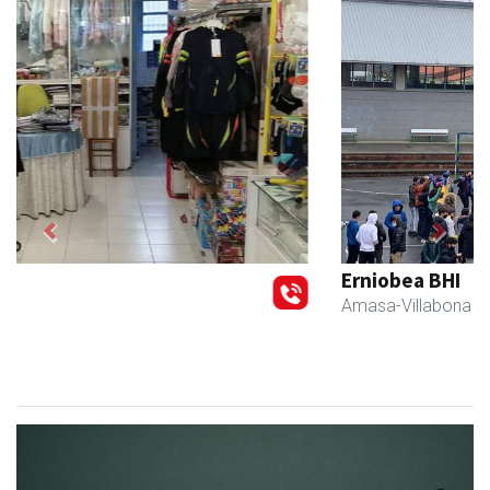
Previous
Next
Erniobea BHI
Amasa-Villabona
- Hezkuntza