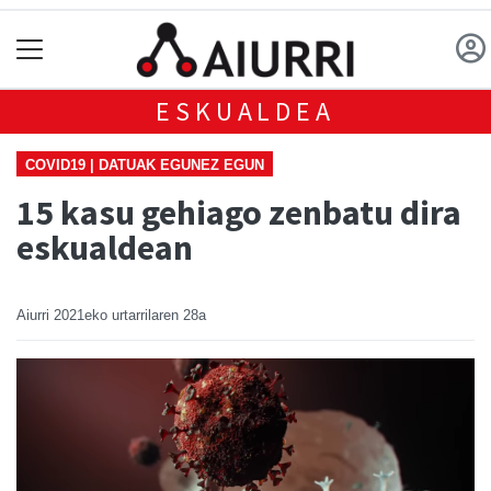
ESKUALDEA
COVID19 | DATUAK EGUNEZ EGUN
15 kasu gehiago zenbatu dira
eskualdean
Aiurri
2021eko urtarrilaren 28a