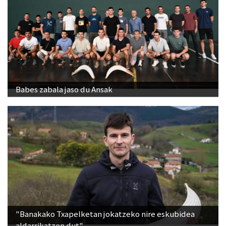
Babes zabala jaso du Ansak
"Banakako Txapelketan jokatzeko nire eskubidea
aldarrikatzen dut"