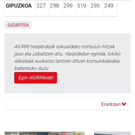
GIPUZKOA
227
298
299
319
293
249
GIZARTEA
AIURRI hedabideak eskualdeko nortasun hitzak
jaso eta zabaltzen ditu. Harpidedun eginda, tokiko
albisteak euskaraz lantzen dituen komunikabidea
babestuko duzu.
Egin AIURRIkide!
Erantzun