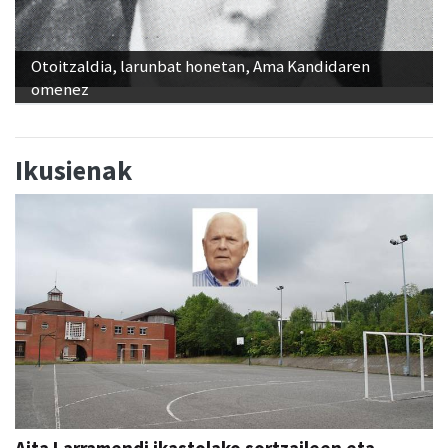
Otoitzaldia, larunbat honetan, Ama Kandidaren
omenez
Ikusienak