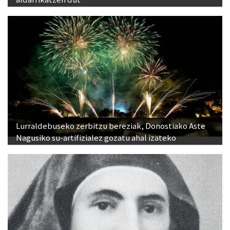
Lurraldebuseko zerbitzu bereziak, Donostiako Aste
Nagusiko su-artifizialez gozatu ahal izateko