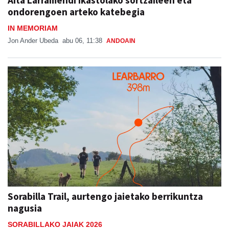
Aita Larramendi ikastolako sortzaileen eta
ondorengoen arteko katebegia
IN MEMORIAM
Jon Ander Ubeda
abu 06, 11:38
ANDOAIN
Sorabilla Trail, aurtengo jaietako berrikuntza
nagusia
SORABILLAKO JAIAK 2026