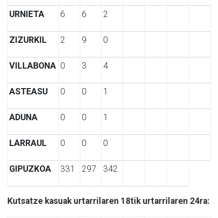
URNIETA
6
6
2
ZIZURKIL
2
9
0
VILLABONA
0
3
4
ASTEASU
0
0
1
ADUNA
0
0
1
LARRAUL
0
0
0
GIPUZKOA
331
297
342
Kutsatze kasuak urtarrilaren 18tik urtarrilaren 24ra: