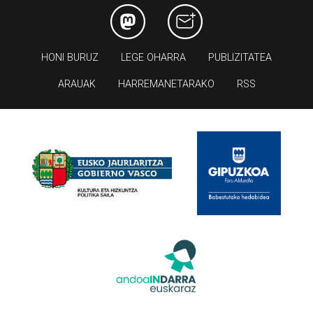
HONI BURUZ
LEGE OHARRA
PUBLIZITATEA
ARAUAK
HARREMANETARAKO
RSS