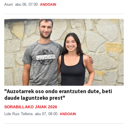
Aiurri
abu 06, 07:00
ANDOAIN
"Auzotarrek oso ondo erantzuten dute, beti
daude laguntzeko prest"
SORABILLAKO JAIAK 2026
Lide Ruiz Telleria
abu 07, 08:00
ANDOAIN