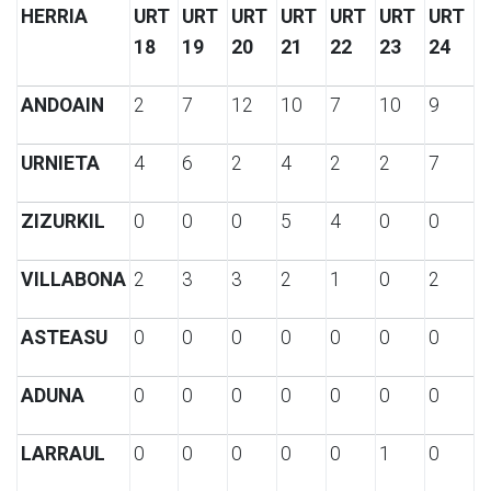
HERRIA
URT
URT
URT
URT
URT
URT
URT
18
19
20
21
22
23
24
ANDOAIN
2
7
12
10
7
10
9
URNIETA
4
6
2
4
2
2
7
ZIZURKIL
0
0
0
5
4
0
0
VILLABONA
2
3
3
2
1
0
2
ASTEASU
0
0
0
0
0
0
0
ADUNA
0
0
0
0
0
0
0
LARRAUL
0
0
0
0
0
1
0