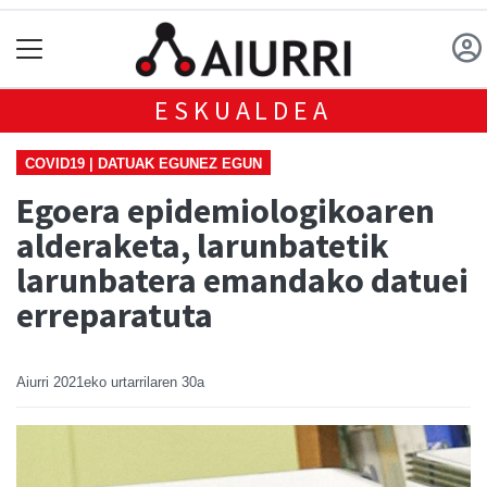
ESKUALDEA
COVID19 | DATUAK EGUNEZ EGUN
Egoera epidemiologikoaren
alderaketa, larunbatetik
larunbatera emandako datuei
erreparatuta
Aiurri
2021eko urtarrilaren 30a