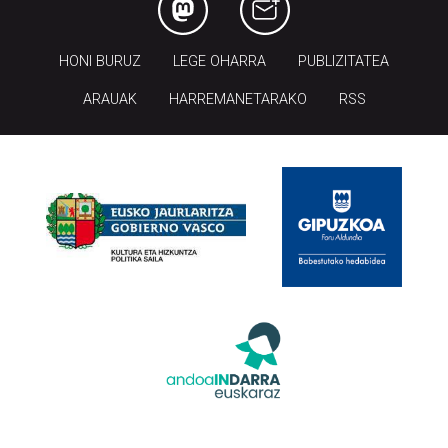
HONI BURUZ
LEGE OHARRA
PUBLIZITATEA
ARAUAK
HARREMANETARAKO
RSS