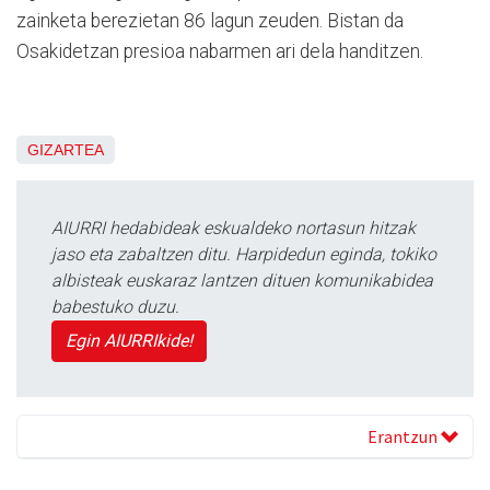
zainketa berezietan 86 lagun zeuden. Bistan da
Osakidetzan presioa nabarmen ari dela handitzen.
GIZARTEA
AIURRI hedabideak eskualdeko nortasun hitzak
jaso eta zabaltzen ditu. Harpidedun eginda, tokiko
albisteak euskaraz lantzen dituen komunikabidea
babestuko duzu.
Egin AIURRIkide!
Erantzun