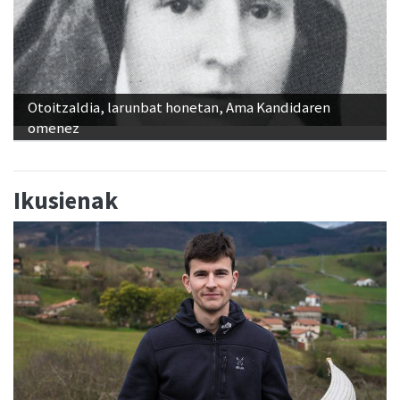
Otoitzaldia, larunbat honetan, Ama Kandidaren
omenez
Ikusienak