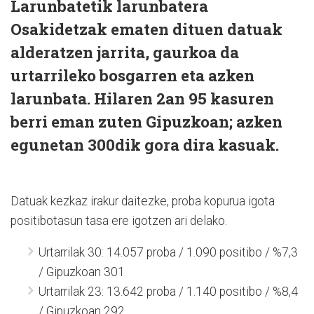
Larunbatetik larunbatera
Osakidetzak ematen dituen datuak
alderatzen jarrita, gaurkoa da
urtarrileko bosgarren eta azken
larunbata. Hilaren 2an 95 kasuren
berri eman zuten Gipuzkoan; azken
egunetan 300dik gora dira kasuak.
Datuak kezkaz irakur daitezke, proba kopurua igota
positibotasun tasa ere igotzen ari delako.
Urtarrilak 30: 14.057 proba / 1.090 positibo / %7,3
/ Gipuzkoan 301
Urtarrilak 23: 13.642 proba / 1.140 positibo / %8,4
/ Gipuzkoan 292