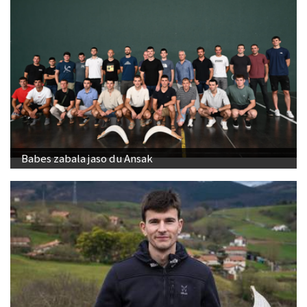
Babes zabala jaso du Ansak