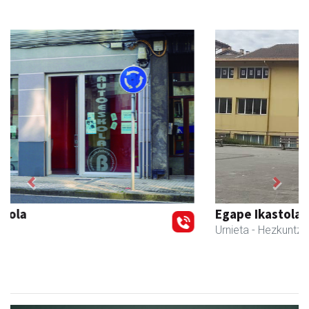
Previous
Next
Egape Ikastola
Urnieta
- Hezkuntza