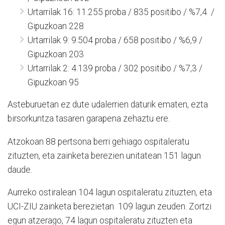
Urtarrilak 16: 11.255 proba / 835 positibo / %7,4 /
Gipuzkoan 228
Urtarrilak 9: 9.504 proba / 658 positibo / %6,9 /
Gipuzkoan 203
Urtarrilak 2: 4.139 proba / 302 positibo / %7,3 /
Gipuzkoan 95
Asteburuetan ez dute udalerrien daturik ematen, ezta
birsorkuntza tasaren garapena zehaztu ere.
Atzokoan 88 pertsona berri gehiago ospitaleratu
zituzten, eta zainketa berezien unitatean 151 lagun
daude.
Aurreko ostiralean 104 lagun ospitaleratu zituzten, eta
UCI-ZIU zainketa berezietan 109 lagun zeuden. Zortzi
egun atzerago, 74 lagun ospitaleratu zituzten eta