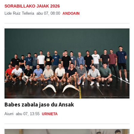
SORABILLAKO JAIAK 2026
Lide Ruiz Telleria
abu 07, 08:00
ANDOAIN
Babes zabala jaso du Ansak
Aiurri
abu 07, 13:55
URNIETA