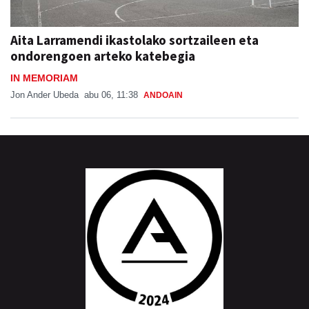
Aita Larramendi ikastolako sortzaileen eta
ondorengoen arteko katebegia
IN MEMORIAM
Jon Ander Ubeda
abu 06, 11:38
ANDOAIN