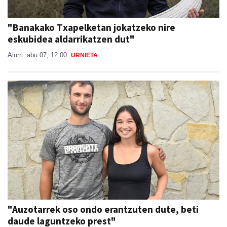
"Banakako Txapelketan jokatzeko nire
eskubidea aldarrikatzen dut"
Aiurri
abu 07, 12:00
URNIETA
"Auzotarrek oso ondo erantzuten dute, beti
daude laguntzeko prest"