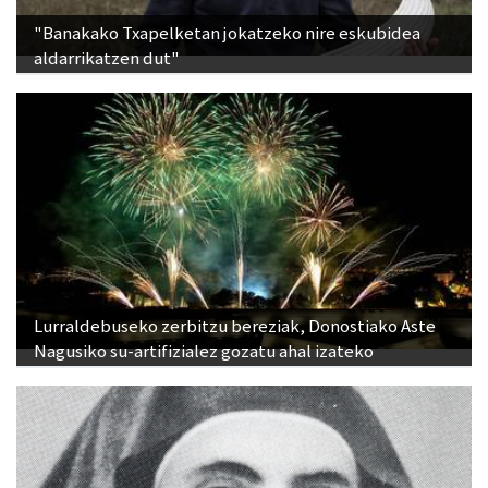
"Banakako Txapelketan jokatzeko nire eskubidea
aldarrikatzen dut"
Lurraldebuseko zerbitzu bereziak, Donostiako Aste
Nagusiko su-artifizialez gozatu ahal izateko