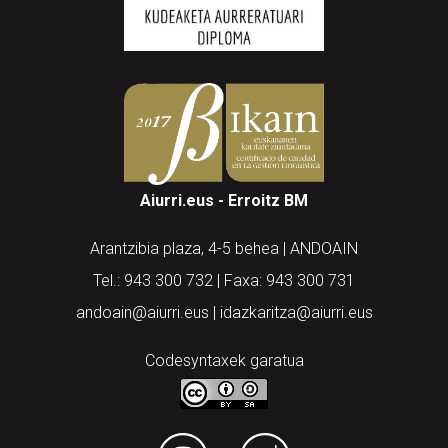
Aiurri.eus - Erroitz BM
Arantzibia plaza, 4-5 behea | ANDOAIN
Tel.: 943 300 732 | Faxa: 943 300 731
andoain@aiurri.eus | idazkaritza@aiurri.eus
Codesyntaxek garatua