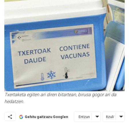
Txertaketa egiten ari diren bitartean, birusa gogor ari da
hedatzen.
Entzun
Itzuli
Gehitu gaitzazu Googlen