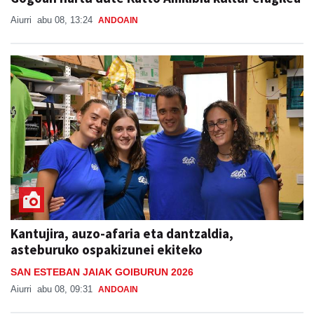
Aiurri
abu 08, 13:24
ANDOAIN
Kantujira, auzo-afaria eta dantzaldia,
asteburuko ospakizunei ekiteko
SAN ESTEBAN JAIAK GOIBURUN 2026
Aiurri
abu 08, 09:31
ANDOAIN