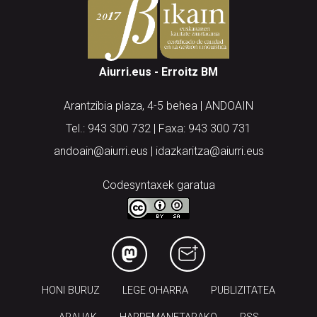
Aiurri.eus - Erroitz BM
Arantzibia plaza, 4-5 behea | ANDOAIN
Tel.: 943 300 732 | Faxa: 943 300 731
andoain@aiurri.eus | idazkaritza@aiurri.eus
Codesyntaxek garatua
HONI BURUZ
LEGE OHARRA
PUBLIZITATEA