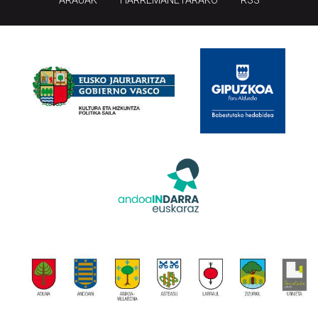
ARAUAK
HARREMANETARAKO
RSS