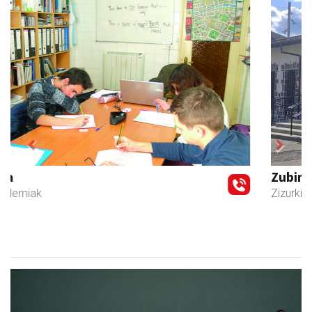
Previous
Next
Zubimusu Ikastola
Zizurkil
- Hezkuntza