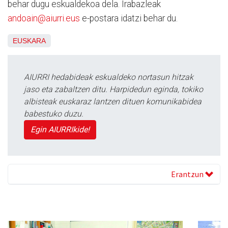
behar dugu eskualdekoa dela. Irabazleak
andoain@aiurri.eus
e-postara idatzi behar du.
EUSKARA
AIURRI hedabideak eskualdeko nortasun hitzak
jaso eta zabaltzen ditu. Harpidedun eginda, tokiko
albisteak euskaraz lantzen dituen komunikabidea
babestuko duzu.
Egin AIURRIkide!
Erantzun