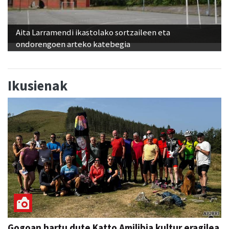
Aita Larramendi ikastolako sortzaileen eta
ondorengoen arteko katebegia
Ikusienak
Gogoan hartu dute Katto Amilibia kultur eragilea