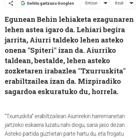
Entzun
Itzuli
Gehitu gaitzazu Googlen
Egunean Behin lehiaketa ezagunaren
lehen astea igaro da. Lehiari begira
jarrita, Aiurri taldeko lehen asteko
onena
"Spiteri"
izan da. Aiurriko
taldean, bestalde, lehen asteko
zozketaren irabazlea
"Txurruskita"
erabiltzailea izan da. Mizpiradiko
sagardoa eskuratuko du, horrela.
"Txurruskita" erabiltzaileari Aiurrirekin harremanetan
jartzeko eskaera luzatu nahi diogu, saria jaso dezan.
Asteko partida guztietan parte hartu du, eta frogatu