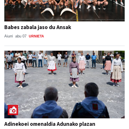
Babes zabala jaso du Ansak
Aiurri
abu 07
URNIETA
Adinekoei omenaldia Adunako plazan