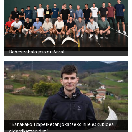
Babes zabala jaso du Ansak
"Banakako Txapelketan jokatzeko nire eskubidea
aldarrikatzen dut"