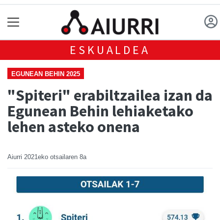
ESKUALDEA
EGUNEAN BEHIN 2025
"Spiteri" erabiltzailea izan da
Egunean Behin lehiaketako
lehen asteko onena
Aiurri
2021eko otsailaren 8a